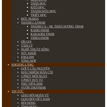
THẦN HỌC
KITÔ HỌC
THÁNH MẪU HỌC
TRIẾT HỌC
ĐỨC MARIA
THÁNH CA FMSR
THÁNH CA – SR. THẢO SƯƠNG, FMSR
RADIO FMSR
KARAOKE FMSR
VIDEO FMSR
ƠN GỌI
TÂM LÝ
NGHỆ THUẬT SỐNG
SỨC KHOẺ
ENGLISH
TỔNG HỢP
KHOẢNG LẶNG
GỢI Ý CẦU NGUYỆN
MẦU NHIỆM MÂN CÔI
3 PHÚT MỖI NGÀY
5 PHÚT SUY TƯ
THƯ VIỆN ẢNH
VƯỜN THƠ FMSR
TIN TỨC
GIÁO HỘI HOÀN VŨ
GIÁO HỘI VIỆT NAM
HỘI DÒNG
TỈNH DÒNG