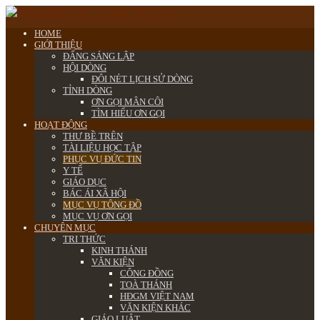
HOME
GIỚI THIỆU
ĐẤNG SÁNG LẬP
HỘI DÒNG
ĐÔI NÉT LỊCH SỬ DÒNG
TỈNH DÒNG
ƠN GỌI MÂN CÔI
TÌM HIỂU ƠN GỌI
HOẠT ĐỘNG
THƯ BỀ TRÊN
TÀI LIỆU HỌC TẬP
PHỤC VỤ ĐỨC TIN
Y TẾ
GIÁO DỤC
BÁC ÁI XÃ HỘI
MỤC VỤ TÔNG ĐỒ
MỤC VỤ ƠN GỌI
CHUYÊN MỤC
TRI THỨC
KINH THÁNH
VĂN KIỆN
CÔNG ĐỒNG
TOÀ THÁNH
HĐGM VIỆT NAM
VĂN KIỆN KHÁC
GIÁO LUẬT