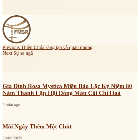
About dongmancoichihoavn
Previous
Thiên Chúa sáng tạo và quan phòng
Next
Sự sa ngã
Related Articles
Gia Đình Rosa Mystica Miền Bảo Lộc Kỷ Niệm 80
Năm Thành Lập Hội Dòng Mân Côi Chí Hoà
3 tuần ago
Mỗi Ngày Thêm Một Chút
28/06/2026