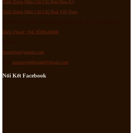
Tỉnh Dòng Mân Côi Chí Hoà Hoa Kỳ
Tỉnh Dòng Mân Côi Chí Hoà Việt Nam
94 Bành Văn Trân, Phường Tân Sơn Nhất, Tp. Hồ Chí Minh
Điện Thoại: +84 2838640000
Email :
fmsrchvn@gmail.com
hoặc
bantruyenthongtt@gmail.com
Nối Kết Facebook