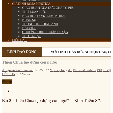
GIA ĐÌNH ROSA MYSTICA
GIÁO HUẤN CỦA ĐỨC CHA TỔ PHỤ
THƯ LUÂN LƯU
BÁO HOA HỒNG MẦU NHIỆM
NHÂN SỰ
THÔNG TIN – HÌNH ẢNH
BÀI VIẾT
CHƯƠNG TRÌNH HUẤN LUYỆN
THƠ – NHẠC
LIÊN LẠC
LINH ĐẠO DÒNG
VỚI TINH THẦN ĐỨC ÁI TRỌN HẢO, CH
Thiên Chúa tạo dựng con người
dongmancoichihoavn
02/12/2022
Mục vụ tông đồ
,
Photos & videos
,
PHỤC VỤ
ĐỨC TIN
863 Views
Share
Bài 2: Thiên Chúa tạo dựng con người – Khối Thêm Sức