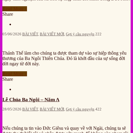
Read More »
Share
05/06/2026
BÀI VIẾT
,
BÀI VIẾT MỚI
,
Gợi ý cầu nguyện
222
Thánh Thể làm cho chúng ta được tham dự vào sự hiệp thông yêu
thương của Ba Ngôi Thiên Chúa. Đó là khởi đầu của sự sống đời
đời ngay từ đời này.
Read More »
Share
Lễ Chúa Ba Ngôi – Năm A
28/05/2026
BÀI VIẾT
,
BÀI VIẾT MỚI
,
Gợi ý cầu nguyện
422
Nếu chúng ta tin vào Đức Giêsu và quay về với Ngài, chúng ta sẽ