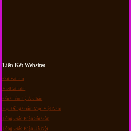
Liên Kết Websites
Đài Vatican
VietCatholic
Đài Chân Lý Á Châu
Hội Đồng Giám Mục Việt Nam
Tổng Giáo Phận Sài Gòn
Tổng Giáo Phận Hà Nội