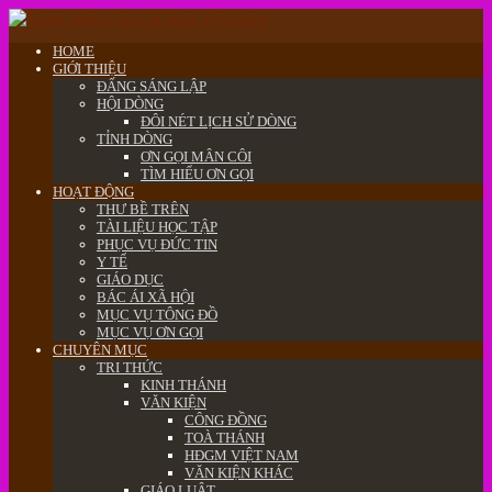
HOME
GIỚI THIỆU
ĐẤNG SÁNG LẬP
HỘI DÒNG
ĐÔI NÉT LỊCH SỬ DÒNG
TỈNH DÒNG
ƠN GỌI MÂN CÔI
TÌM HIỂU ƠN GỌI
HOẠT ĐỘNG
THƯ BỀ TRÊN
TÀI LIỆU HỌC TẬP
PHỤC VỤ ĐỨC TIN
Y TẾ
GIÁO DỤC
BÁC ÁI XÃ HỘI
MỤC VỤ TÔNG ĐỒ
MỤC VỤ ƠN GỌI
CHUYÊN MỤC
TRI THỨC
KINH THÁNH
VĂN KIỆN
CÔNG ĐỒNG
TOÀ THÁNH
HĐGM VIỆT NAM
VĂN KIỆN KHÁC
GIÁO LUẬT