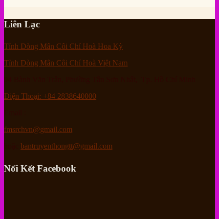
Liên Lạc
Tỉnh Dòng Mân Côi Chí Hoà Hoa Kỳ
Tỉnh Dòng Mân Côi Chí Hoà Việt Nam
94 Bành Văn Trân, Phường Tân Sơn Nhất, Tp. Hồ Chí Minh
Điện Thoại: +84 2838640000
Email :
fmsrchvn@gmail.com
hoặc
bantruyenthongtt@gmail.com
Nối Kết Facebook