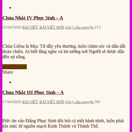
Chúa Nhật IV Phục Sinh – A
25/04/2026
BÀI VIẾT
,
BÀI VIẾT MỚI
,
Gợi ý cầu nguyện
213
Chúa Giêsu là Mục Tử đầy yêu thương, luôn chăm sóc và dẫn dắt
đoàn chiên. Ai biết lắng nghe và tin tưởng nơi Người sẽ được dẫn
đến sự sống.
Read More »
Share
Chúa Nhật III Phục Sinh – A
17/04/2026
BÀI VIẾT
,
BÀI VIẾT MỚI
,
Gợi ý cầu nguyện
391
Đức tin vào Đấng Phục Sinh đòi hỏi cả một hành trình, luôn phải
kín múc từ nguồn mạch Kinh Thánh và Thánh Thể.