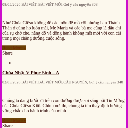
08/05/2026
BÀI VIẾT
,
BÀI VIẾT MỚI
,
Gợi ý cầu nguyện
303
Như Chúa Giêsu không để các môn đệ mồ côi nhưng ban Thánh
Thần ở cùng họ luôn mãi, Mẹ Maria và các bà mẹ cũng là dấu chỉ
của sự chở che, nâng đỡ và đồng hành không mệt mỏi với con cái
trong mọi chặng đường cuộc sống.
Read More »
Share
Chúa Nhật V Phục Sinh – A
02/05/2026
BÀI VIẾT
,
BÀI VIẾT MỚI
,
CẦU NGUYỆN
,
Gợi ý cầu nguyện
348
Chúng ta đang bước đi trên con đường được soi sáng bởi Tin Mừng
của Chúa Giêsu Kitô. Chính nơi đó, chúng ta tìm thấy định hướng
vững chắc cho hành trình của mình.
Read More »
Share