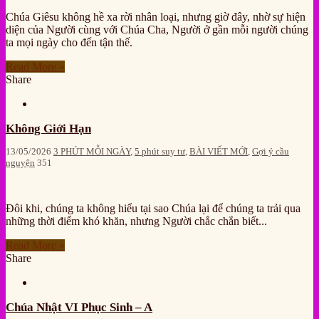
Chúa Giêsu không hề xa rời nhân loại, nhưng giờ đây, nhờ sự hiện
diện của Người cùng với Chúa Cha, Người ở gần mỗi người chúng
ta mọi ngày cho đến tận thế.
Read More »
Share
Không Giới Hạn
13/05/2026
3 PHÚT MỖI NGÀY
,
5 phút suy tư
,
BÀI VIẾT MỚI
,
Gợi ý cầu
nguyện
351
Đôi khi, chúng ta không hiểu tại sao Chúa lại để chúng ta trải qua
những thời điểm khó khăn, nhưng Người chắc chắn biết...
Read More »
Share
Chúa Nhật VI Phục Sinh – A