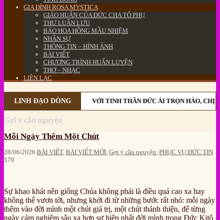
GIA ĐÌNH ROSA MYSTICA
GIÁO HUẤN CỦA ĐỨC CHA TỔ PHỤ
THƯ LUÂN LƯU
BÁO HOA HỒNG MẦU NHIỆM
NHÂN SỰ
THÔNG TIN – HÌNH ẢNH
BÀI VIẾT
CHƯƠNG TRÌNH HUẤN LUYỆN
THƠ – NHẠC
LIÊN LẠC
LINH ĐẠO DÒNG
VỚI TINH THẦN ĐỨC ÁI TRỌN HẢO, CHỊ E
Gợi ý cầu nguyện
Mỗi Ngày Thêm Một Chút
28/06/2026
BÀI VIẾT
,
BÀI VIẾT MỚI
,
Gợi ý cầu nguyện
,
PHỤC VỤ ĐỨC TIN
579
Sự khao khát nên giống Chúa không phải là điều quá cao xa hay
không thể vươn tới, nhưng khởi đi từ những bước rất nhỏ: mỗi ngày
thêm vào đời mình một chút giá trị, một chút thánh thiện, để từng
ngày cảm nghiệm sâu xa hơn sự hiệp nhất đời mình trong Đức Kitô.