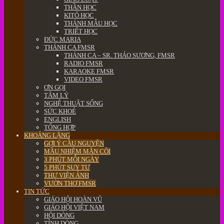
THẦN HỌC
KITÔ HỌC
THÁNH MẪU HỌC
TRIẾT HỌC
ĐỨC MARIA
THÁNH CA FMSR
THÁNH CA – SR. THẢO SƯƠNG, FMSR
RADIO FMSR
KARAOKE FMSR
VIDEO FMSR
ƠN GỌI
TÂM LÝ
NGHỆ THUẬT SỐNG
SỨC KHOẺ
ENGLISH
TỔNG HỢP
KHOẢNG LẶNG
GỢI Ý CẦU NGUYỆN
MẦU NHIỆM MÂN CÔI
3 PHÚT MỖI NGÀY
5 PHÚT SUY TƯ
THƯ VIỆN ẢNH
VƯỜN THƠ FMSR
TIN TỨC
GIÁO HỘI HOÀN VŨ
GIÁO HỘI VIỆT NAM
HỘI DÒNG
TỈNH DÒNG