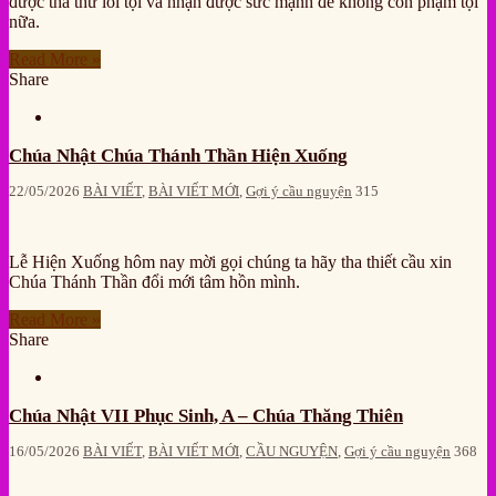
được tha thứ lỗi tội và nhận được sức mạnh để không còn phạm tội
nữa.
Read More »
Share
Chúa Nhật Chúa Thánh Thần Hiện Xuống
22/05/2026
BÀI VIẾT
,
BÀI VIẾT MỚI
,
Gợi ý cầu nguyện
315
Lễ Hiện Xuống hôm nay mời gọi chúng ta hãy tha thiết cầu xin
Chúa Thánh Thần đổi mới tâm hồn mình.
Read More »
Share
Chúa Nhật VII Phục Sinh, A – Chúa Thăng Thiên
16/05/2026
BÀI VIẾT
,
BÀI VIẾT MỚI
,
CẦU NGUYỆN
,
Gợi ý cầu nguyện
368