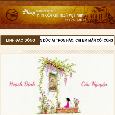
LINH ĐẠO DÒNG
VỚI TINH THẦN ĐỨC ÁI TRỌN HẢO, CHỊ EM MÂN CÔI CÙNG 
Tỉnh Dòng