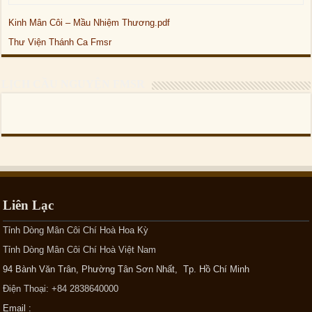
Kinh Mân Côi – Mầu Nhiệm Thương.pdf
Thư Viện Thánh Ca Fmsr
LỊCH CẦU NGUYỆN FMSR
Liên Lạc
Tỉnh Dòng Mân Côi Chí Hoà Hoa Kỳ
Tỉnh Dòng Mân Côi Chí Hoà Việt Nam
94 Bành Văn Trân, Phường Tân Sơn Nhất, Tp. Hồ Chí Minh
Điện Thoại: +84 2838640000
Email :