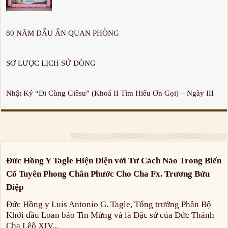
80 NĂM DẤU ẤN QUAN PHÒNG
SƠ LƯỢC LỊCH SỬ DÒNG
Nhật Ký “Đi Cùng Giêsu” (Khoá II Tìm Hiểu Ơn Gọi) – Ngày III
Giáo Hội Việt Nam
Đức Hồng Y Tagle Hiện Diện với Tư Cách Nào Trong Biến
Cố Tuyên Phong Chân Phước Cho Cha Fx. Trương Bửu
Diệp
Đức Hồng y Luis Antonio G. Tagle, Tổng trưởng Phân Bộ
Khởi đầu Loan báo Tin Mừng và là Đặc sứ của Đức Thánh
Cha Lêô XIV...