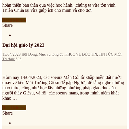
hoàn thiện bản thân qua việc học hành...chúng ta vừa tôn vinh
Thiên Chúa lại vừa giúp ích cho mình và cho đời
Read More »
Share
Đại hội giáo lý 2023
15/04/2023
Hội Dòng
,
Mục vụ tông đồ
,
PHỤC VỤ ĐỨC TIN
,
TIN TỨC MỚI
,
Tri thức
586
Hôm nay 14/04/2023, các soeurs Mân Côi từ khắp miền đất nước
quay về bên Mái Trường Giêsu để gặp Người, để lắng nghe những
thao thức, cũng như học lấy những phương pháp giáo dục của
người thầy Giêsu, và rồi, các soeurs mang trong mình niềm khát
khao …
Read More »
Share