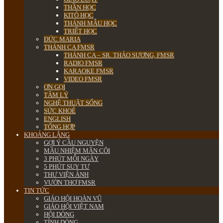
THẦN HỌC
KITÔ HỌC
THÁNH MẪU HỌC
TRIẾT HỌC
ĐỨC MARIA
THÁNH CA FMSR
THÁNH CA – SR. THẢO SƯƠNG, FMSR
RADIO FMSR
KARAOKE FMSR
VIDEO FMSR
ƠN GỌI
TÂM LÝ
NGHỆ THUẬT SỐNG
SỨC KHOẺ
ENGLISH
TỔNG HỢP
KHOẢNG LẶNG
GỢI Ý CẦU NGUYỆN
MẦU NHIỆM MÂN CÔI
3 PHÚT MỖI NGÀY
5 PHÚT SUY TƯ
THƯ VIỆN ẢNH
VƯỜN THƠ FMSR
TIN TỨC
GIÁO HỘI HOÀN VŨ
GIÁO HỘI VIỆT NAM
HỘI DÒNG
TỈNH DÒNG