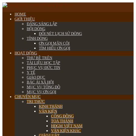
HOME
GIỚI THIỆU
ĐẤNG SÁNG LẬP
HỘI DÒNG
ĐÔI NÉT LỊCH SỬ DÒNG
TỈNH DÒNG
ƠN GỌI MÂN CÔI
TÌM HIỂU ƠN GỌI
HOẠT ĐỘNG
THƯ BỀ TRÊN
TÀI LIỆU HỌC TẬP
PHỤC VỤ ĐỨC TIN
Y TẾ
GIÁO DỤC
BÁC ÁI XÃ HỘI
MỤC VỤ TÔNG ĐỒ
MỤC VỤ ƠN GỌI
CHUYÊN MỤC
TRI THỨC
KINH THÁNH
VĂN KIỆN
CÔNG ĐỒNG
TOÀ THÁNH
HĐGM VIỆT NAM
VĂN KIỆN KHÁC
GIÁO LUẬT