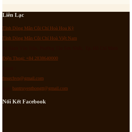
Liên Lạc
Tỉnh Dòng Mân Côi Chí Hoà Hoa Kỳ
Tỉnh Dòng Mân Côi Chí Hoà Việt Nam
94 Bành Văn Trân, Phường Tân Sơn Nhất, Tp. Hồ Chí Minh
Điện Thoại: +84 2838640000
Email :
fmsrchvn@gmail.com
hoặc
bantruyenthongtt@gmail.com
Nối Kết Facebook