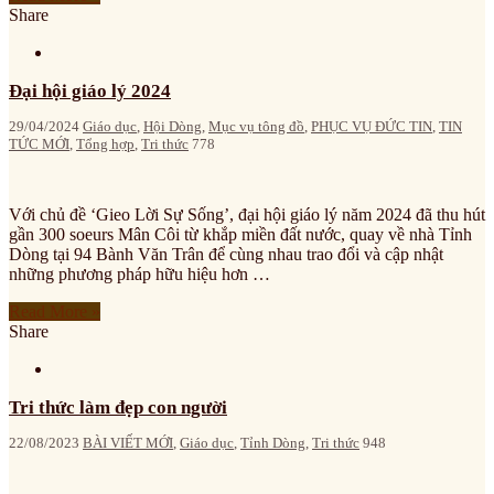
Share
Đại hội giáo lý 2024
29/04/2024
Giáo dục
,
Hội Dòng
,
Mục vụ tông đồ
,
PHỤC VỤ ĐỨC TIN
,
TIN
TỨC MỚI
,
Tổng hợp
,
Tri thức
778
Với chủ đề ‘Gieo Lời Sự Sống’, đại hội giáo lý năm 2024 đã thu hút
gần 300 soeurs Mân Côi từ khắp miền đất nước, quay về nhà Tỉnh
Dòng tại 94 Bành Văn Trân để cùng nhau trao đổi và cập nhật
những phương pháp hữu hiệu hơn …
Read More »
Share
Tri thức làm đẹp con người
22/08/2023
BÀI VIẾT MỚI
,
Giáo dục
,
Tỉnh Dòng
,
Tri thức
948