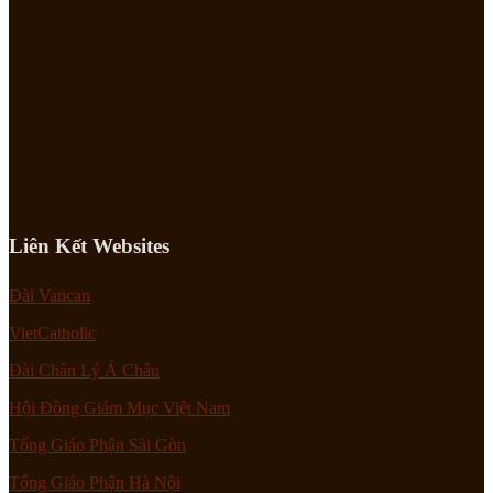
Liên Kết Websites
Đài Vatican
VietCatholic
Đài Chân Lý Á Châu
Hội Đồng Giám Mục Việt Nam
Tổng Giáo Phận Sài Gòn
Tổng Giáo Phận Hà Nội