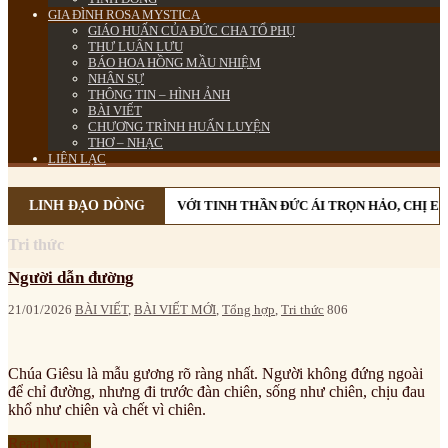
GIA ĐÌNH ROSA MYSTICA
GIÁO HUẤN CỦA ĐỨC CHA TỔ PHỤ
THƯ LUÂN LƯU
BÁO HOA HỒNG MẦU NHIỆM
NHÂN SỰ
THÔNG TIN – HÌNH ẢNH
BÀI VIẾT
CHƯƠNG TRÌNH HUẤN LUYỆN
THƠ – NHẠC
LIÊN LẠC
LINH ĐẠO DÒNG
VỚI TINH THẦN ĐỨC ÁI TRỌN HẢO, CHỊ E
Tri thức
Người dẫn đường
21/01/2026
BÀI VIẾT
,
BÀI VIẾT MỚI
,
Tổng hợp
,
Tri thức
806
Chúa Giêsu là mẫu gương rõ ràng nhất. Người không đứng ngoài
để chỉ đường, nhưng đi trước đàn chiên, sống như chiên, chịu đau
khổ như chiên và chết vì chiên.
Read More »