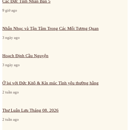
Các Đức Tính Nhân Bản 5
9 giờ ago
Nhẫn Nhục và Tận Tâm Trong Các Mối Tương Quan
3 ngày ago
Hoạch Định Cầu Nguyện
3 ngày ago
Ở lại với Đức Kitô & Kín múc Tình yêu thường hằng
2 tuần ago
Thư Luân Lưu Tháng 08. 2026
2 tuần ago