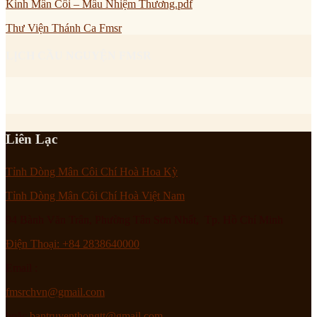
Kinh Mân Côi – Mầu Nhiệm Thương.pdf
Thư Viện Thánh Ca Fmsr
LỊCH CẦU NGUYỆN FMSR
Liên Lạc
Tỉnh Dòng Mân Côi Chí Hoà Hoa Kỳ
Tỉnh Dòng Mân Côi Chí Hoà Việt Nam
94 Bành Văn Trân, Phường Tân Sơn Nhất, Tp. Hồ Chí Minh
Điện Thoại: +84 2838640000
Email :
fmsrchvn@gmail.com
hoặc
bantruyenthongtt@gmail.com