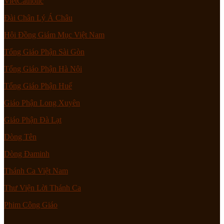
VietCatholic
Đài Chân Lý Á Châu
Hội Đồng Giám Mục Việt Nam
Tổng Giáo Phận Sài Gòn
Tổng Giáo Phận Hà Nội
Tổng Giáo Phận Huế
Giáo Phận Long Xuyên
Giáo Phận Đà Lạt
Dòng Tên
Dòng Đaminh
Thánh Ca Việt Nam
Thư Viện Lời Thánh Ca
Phim Công Giáo