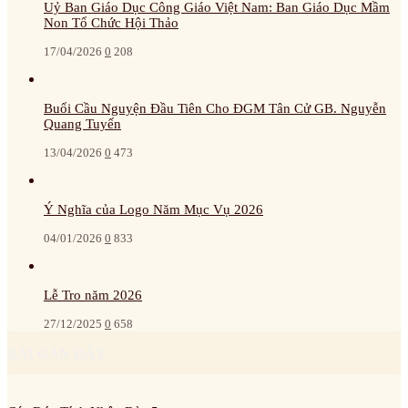
Uỷ Ban Giáo Dục Công Giáo Việt Nam: Ban Giáo Dục Mầm
Non Tổ Chức Hội Thảo
17/04/2026
0
208
Buổi Cầu Nguyện Đầu Tiên Cho ĐGM Tân Cử GB. Nguyễn
Quang Tuyến
13/04/2026
0
473
Ý Nghĩa của Logo Năm Mục Vụ 2026
04/01/2026
0
833
Lễ Tro năm 2026
27/12/2025
0
658
BÀI GẦN ĐÂY