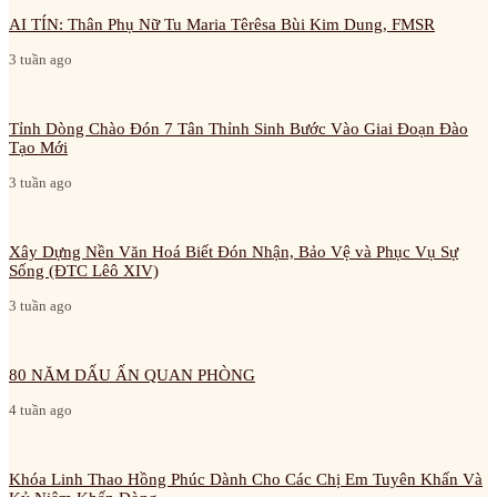
AI TÍN: Thân Phụ Nữ Tu Maria Têrêsa Bùi Kim Dung, FMSR
3 tuần ago
Tỉnh Dòng Chào Đón 7 Tân Thỉnh Sinh Bước Vào Giai Đoạn Đào
Tạo Mới
3 tuần ago
Xây Dựng Nền Văn Hoá Biết Đón Nhận, Bảo Vệ và Phục Vụ Sự
Sống (ĐTC Lêô XIV)
3 tuần ago
80 NĂM DẤU ẤN QUAN PHÒNG
4 tuần ago
Khóa Linh Thao Hồng Phúc Dành Cho Các Chị Em Tuyên Khấn Và