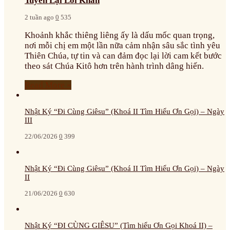
Tuyên Lại Lời Khấn
2 tuần ago
0
535
Khoảnh khắc thiêng liêng ấy là dấu mốc quan trọng,
nơi mỗi chị em một lần nữa cảm nhận sâu sắc tình yêu
Thiên Chúa, tự tin và can đảm đọc lại lời cam kết bước
theo sát Chúa Kitô hơn trên hành trình dâng hiến.
Read More »
Nhật Ký “Đi Cùng Giêsu” (Khoá II Tìm Hiểu Ơn Gọi) – Ngày
III
22/06/2026
0
399
Nhật Ký “Đi Cùng Giêsu” (Khoá II Tìm Hiểu Ơn Gọi) – Ngày
II
21/06/2026
0
630
Nhật Ký “ĐI CÙNG GIÊSU” (Tìm hiểu Ơn Gọi Khoá II) –