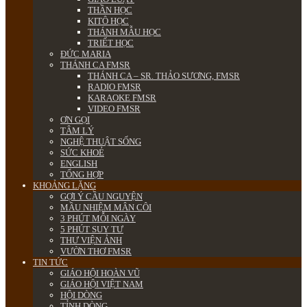
THẦN HỌC
KITÔ HỌC
THÁNH MẪU HỌC
TRIẾT HỌC
ĐỨC MARIA
THÁNH CA FMSR
THÁNH CA – SR. THẢO SƯƠNG, FMSR
RADIO FMSR
KARAOKE FMSR
VIDEO FMSR
ƠN GỌI
TÂM LÝ
NGHỆ THUẬT SỐNG
SỨC KHOẺ
ENGLISH
TỔNG HỢP
KHOẢNG LẶNG
GỢI Ý CẦU NGUYỆN
MẦU NHIỆM MÂN CÔI
3 PHÚT MỖI NGÀY
5 PHÚT SUY TƯ
THƯ VIỆN ẢNH
VƯỜN THƠ FMSR
TIN TỨC
GIÁO HỘI HOÀN VŨ
GIÁO HỘI VIỆT NAM
HỘI DÒNG
TỈNH DÒNG