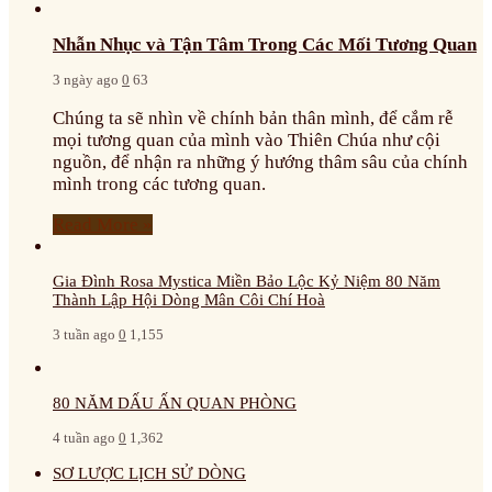
Nhẫn Nhục và Tận Tâm Trong Các Mối Tương Quan
3 ngày ago
0
63
Chúng ta sẽ nhìn về chính bản thân mình, để cắm rễ
mọi tương quan của mình vào Thiên Chúa như cội
nguồn, để nhận ra những ý hướng thâm sâu của chính
mình trong các tương quan.
Read More »
Gia Đình Rosa Mystica Miền Bảo Lộc Kỷ Niệm 80 Năm
Thành Lập Hội Dòng Mân Côi Chí Hoà
3 tuần ago
0
1,155
80 NĂM DẤU ẤN QUAN PHÒNG
4 tuần ago
0
1,362
SƠ LƯỢC LỊCH SỬ DÒNG