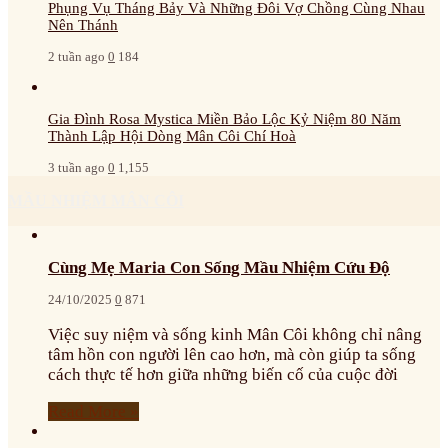
Phụng Vụ Tháng Bảy Và Những Đôi Vợ Chồng Cùng Nhau
Nên Thánh
2 tuần ago
0
184
Gia Đình Rosa Mystica Miền Bảo Lộc Kỷ Niệm 80 Năm
Thành Lập Hội Dòng Mân Côi Chí Hoà
3 tuần ago
0
1,155
MẦU NHIỆM MÂN CÔI
Cùng Mẹ Maria Con Sống Mầu Nhiệm Cứu Độ
24/10/2025
0
871
Việc suy niệm và sống kinh Mân Côi không chỉ nâng
tâm hồn con người lên cao hơn, mà còn giúp ta sống
cách thực tế hơn giữa những biến cố của cuộc đời
Read More »