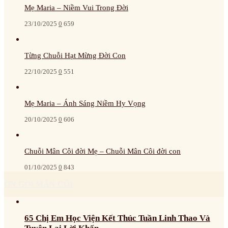
Mẹ Maria – Niềm Vui Trong Đời
23/10/2025
0
659
Từng Chuỗi Hạt Mừng Đời Con
22/10/2025
0
551
Mẹ Maria – Ánh Sáng Niềm Hy Vọng
20/10/2025
0
606
Chuỗi Mân Côi đời Mẹ – Chuỗi Mân Côi đời con
01/10/2025
0
843
ƠN GỌI MÂN CÔI
65 Chị Em Học Viện Kết Thúc Tuần Linh Thao Và