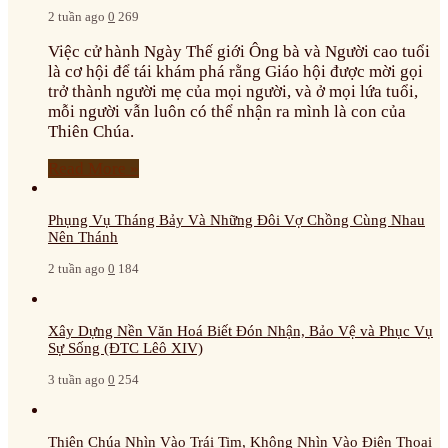
2 tuần ago
0
269
Việc cử hành Ngày Thế giới Ông bà và Người cao tuổi
là cơ hội để tái khám phá rằng Giáo hội được mời gọi
trở thành người mẹ của mọi người, và ở mọi lứa tuổi,
mỗi người vẫn luôn có thể nhận ra mình là con của
Thiên Chúa.
Read More »
Phụng Vụ Tháng Bảy Và Những Đôi Vợ Chồng Cùng Nhau
Nên Thánh
2 tuần ago
0
184
Xây Dựng Nền Văn Hoá Biết Đón Nhận, Bảo Vệ và Phục Vụ
Sự Sống (ĐTC Lêô XIV)
3 tuần ago
0
254
Thiên Chúa Nhìn Vào Trái Tim, Không Nhìn Vào Điện Thoại