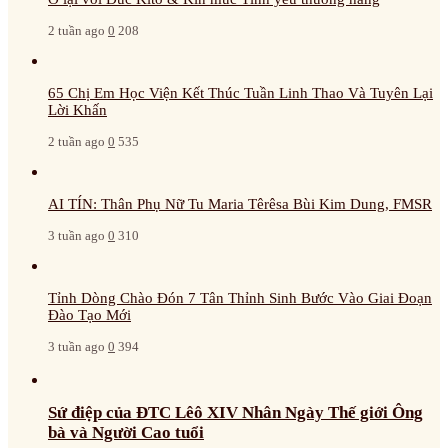
2 tuần ago
0
208
65 Chị Em Học Viện Kết Thúc Tuần Linh Thao Và Tuyên Lại
Lời Khấn
2 tuần ago
0
535
AI TÍN: Thân Phụ Nữ Tu Maria Têrêsa Bùi Kim Dung, FMSR
3 tuần ago
0
310
Tỉnh Dòng Chào Đón 7 Tân Thỉnh Sinh Bước Vào Giai Đoạn
Đào Tạo Mới
3 tuần ago
0
394
Sứ điệp của ĐTC Lêô XIV Nhân Ngày Thế giới Ông
bà và Người Cao tuổi