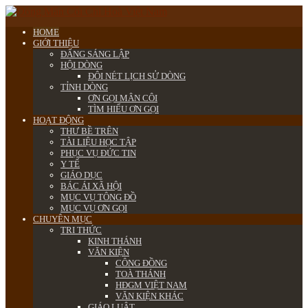
HOME
GIỚI THIỆU
ĐẤNG SÁNG LẬP
HỘI DÒNG
ĐÔI NÉT LỊCH SỬ DÒNG
TỈNH DÒNG
ƠN GỌI MÂN CÔI
TÌM HIỂU ƠN GỌI
HOẠT ĐỘNG
THƯ BỀ TRÊN
TÀI LIỆU HỌC TẬP
PHỤC VỤ ĐỨC TIN
Y TẾ
GIÁO DỤC
BÁC ÁI XÃ HỘI
MỤC VỤ TÔNG ĐỒ
MỤC VỤ ƠN GỌI
CHUYÊN MỤC
TRI THỨC
KINH THÁNH
VĂN KIỆN
CÔNG ĐỒNG
TOÀ THÁNH
HĐGM VIỆT NAM
VĂN KIỆN KHÁC
GIÁO LUẬT