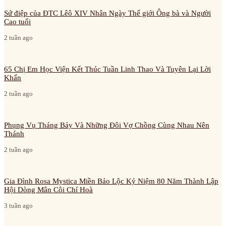
Sứ điệp của ĐTC Lêô XIV Nhân Ngày Thế giới Ông bà và Người
Cao tuổi
2 tuần ago
65 Chị Em Học Viện Kết Thúc Tuần Linh Thao Và Tuyên Lại Lời
Khấn
2 tuần ago
Phụng Vụ Tháng Bảy Và Những Đôi Vợ Chồng Cùng Nhau Nên
Thánh
2 tuần ago
Gia Đình Rosa Mystica Miền Bảo Lộc Kỷ Niệm 80 Năm Thành Lập
Hội Dòng Mân Côi Chí Hoà
3 tuần ago