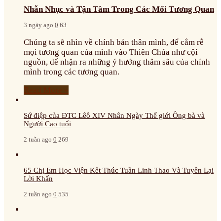
Nhẫn Nhục và Tận Tâm Trong Các Mối Tương Quan
3 ngày ago
0
63
Chúng ta sẽ nhìn về chính bản thân mình, để cắm rễ
mọi tương quan của mình vào Thiên Chúa như cội
nguồn, để nhận ra những ý hướng thâm sâu của chính
mình trong các tương quan.
Read More »
Sứ điệp của ĐTC Lêô XIV Nhân Ngày Thế giới Ông bà và
Người Cao tuổi
2 tuần ago
0
269
65 Chị Em Học Viện Kết Thúc Tuần Linh Thao Và Tuyên Lại
Lời Khấn
2 tuần ago
0
535