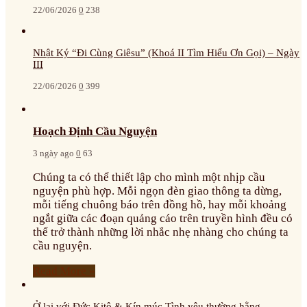
22/06/2026
0
238
Nhật Ký “Đi Cùng Giêsu” (Khoá II Tìm Hiểu Ơn Gọi) – Ngày
III
22/06/2026
0
399
Hoạch Định Cầu Nguyện
3 ngày ago
0
63
Chúng ta có thể thiết lập cho mình một nhịp cầu
nguyện phù hợp. Mỗi ngọn đèn giao thông ta dừng,
mỗi tiếng chuông báo trên đồng hồ, hay mỗi khoảng
ngắt giữa các đoạn quảng cáo trên truyền hình đều có
thể trở thành những lời nhắc nhẹ nhàng cho chúng ta
cầu nguyện.
Read More »
Ở lại với Đức Kitô & Kín múc Tình yêu thường hằng