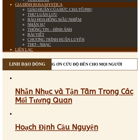
GIA ĐÌNH ROSA MYSTICA
GIÁO HUẤN CỦA ĐỨC CHA TỔ PHỤ
THƯ LUÂN LƯU
BÁO HOA HỒNG MẦU NHIỆM
NHÂN SỰ
THÔNG TIN – HÌNH ẢNH
BÀI VIẾT
CHƯƠNG TRÌNH HUẤN LUYỆN
THƠ – NHẠC
LIÊN LẠC
HIỆM CỨU ĐỘ, VÀ MANG ƠN CỨU ĐỘ ĐẾN CHO MỌI NGƯỜI
LINH ĐẠO DÒNG
Nhẫn Nhục và Tận Tâm Trong Các
Mối Tương Quan
Hoạch Định Cầu Nguyện