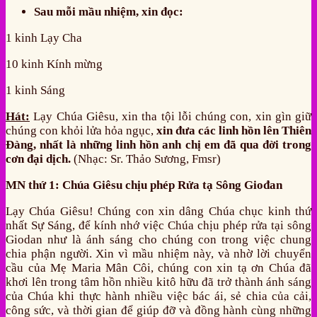
Sau mỗi mầu nhiệm, xin đọc:
1 kinh Lạy Cha
10 kinh Kính mừng
1 kinh Sáng
Hát:
Lạy Chúa Giêsu, xin tha tội lỗi chúng con, xin gìn giữ
chúng con khỏi lửa hỏa ngục,
xin đưa các linh hồn lên Thiên
Đàng, nhất là những linh hồn anh chị em đã qua đời trong
cơn đại dịch.
(Nhạc: Sr. Thảo Sương, Fmsr)
MN thứ 1: Chúa Giêsu chịu phép Rửa tạ Sông Giođan
Lạy Chúa Giêsu! Chúng con xin dâng Chúa chục kinh thứ
nhất Sự Sáng, để kính nhớ việc Chúa chịu phép rửa tại sông
Giodan như là ánh sáng cho chúng con trong việc chung
chia phận người. Xin vì mầu nhiệm này, và nhờ lời chuyển
cầu của Mẹ Maria Mân Côi, chúng con xin tạ ơn Chúa đã
khơi lên trong tâm hồn nhiều kitô hữu đã trở thành ánh sáng
của Chúa khi thực hành nhiều việc bác ái, sẻ chia của cải,
công sức, và thời gian để giúp đỡ và đồng hành cùng những