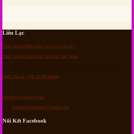
Liên Lạc
Tỉnh Dòng Mân Côi Chí Hoà Hoa Kỳ
Tỉnh Dòng Mân Côi Chí Hoà Việt Nam
94 Bành Văn Trân, Phường Tân Sơn Nhất, Tp. Hồ Chí Minh
Điện Thoại: +84 2838640000
Email :
fmsrchvn@gmail.com
hoặc
bantruyenthongtt@gmail.com
Nối Kết Facebook