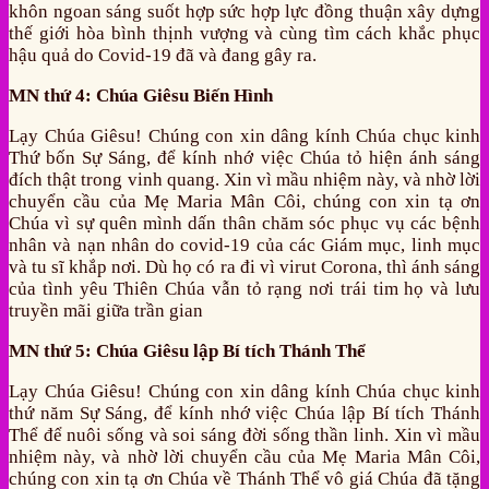
khôn ngoan sáng suốt hợp sức hợp lực đồng thuận xây dựng
thế giới hòa bình thịnh vượng và cùng tìm cách khắc phục
hậu quả do Covid-19 đã và đang gây ra.
MN thứ 4: Chúa Giêsu Biến Hình
Lạy Chúa Giêsu! Chúng con xin dâng kính Chúa chục kinh
Thứ bốn Sự Sáng, để kính nhớ việc Chúa tỏ hiện ánh sáng
đích thật trong vinh quang. Xin vì mầu nhiệm này, và nhờ lời
chuyển cầu của Mẹ Maria Mân Côi, chúng con xin tạ ơn
Chúa vì sự quên mình dấn thân chăm sóc phục vụ các bệnh
nhân và nạn nhân do covid-19 của các Giám mục, linh mục
và tu sĩ khắp nơi. Dù họ có ra đi vì virut Corona, thì ánh sáng
của tình yêu Thiên Chúa vẫn tỏ rạng nơi trái tim họ và lưu
truyền mãi giữa trần gian
MN thứ 5: Chúa Giêsu lập Bí tích Thánh Thể
Lạy Chúa Giêsu! Chúng con xin dâng kính Chúa chục kinh
thứ năm Sự Sáng, để kính nhớ việc Chúa lập Bí tích Thánh
Thể để nuôi sống và soi sáng đời sống thần linh. Xin vì mầu
nhiệm này, và nhờ lời chuyển cầu của Mẹ Maria Mân Côi,
chúng con xin tạ ơn Chúa về Thánh Thể vô giá Chúa đã tặng