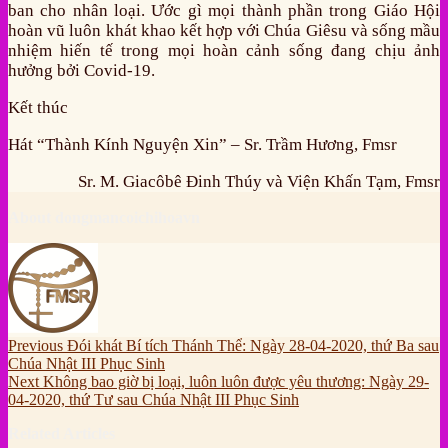
ban cho nhân loại. Ước gì mọi thành phần trong Giáo Hội
hoàn vũ luôn khát khao kết hợp với Chúa Giêsu và sống mầu
nhiệm hiến tế trong mọi hoàn cảnh sống đang chịu ảnh
hưởng bởi Covid-19.
Kết thúc
Hát “Thành Kính Nguyện Xin” – Sr. Trầm Hương, Fmsr
Sr. M. Giacôbê Đinh Thúy và Viện Khấn Tạm, Fmsr
About dongmancoichihoavn
Previous
Đói khát Bí tích Thánh Thể: Ngày 28-04-2020, thứ Ba sau
Chúa Nhật III Phục Sinh
Next
Không bao giờ bị loại, luôn luôn được yêu thương: Ngày 29-
04-2020, thứ Tư sau Chúa Nhật III Phục Sinh
Related Articles