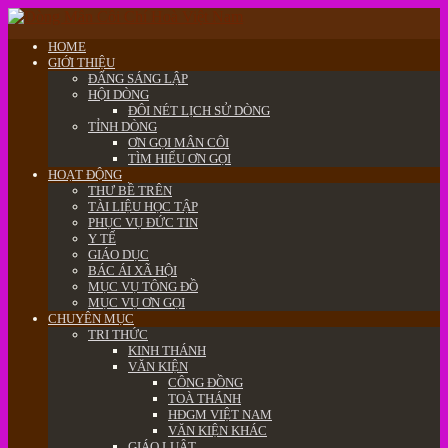
HOME
GIỚI THIỆU
ĐẤNG SÁNG LẬP
HỘI DÒNG
ĐÔI NÉT LỊCH SỬ DÒNG
TỈNH DÒNG
ƠN GỌI MÂN CÔI
TÌM HIỂU ƠN GỌI
HOẠT ĐỘNG
THƯ BỀ TRÊN
TÀI LIỆU HỌC TẬP
PHỤC VỤ ĐỨC TIN
Y TẾ
GIÁO DỤC
BÁC ÁI XÃ HỘI
MỤC VỤ TÔNG ĐỒ
MỤC VỤ ƠN GỌI
CHUYÊN MỤC
TRI THỨC
KINH THÁNH
VĂN KIỆN
CÔNG ĐỒNG
TOÀ THÁNH
HĐGM VIỆT NAM
VĂN KIỆN KHÁC
GIÁO LUẬT