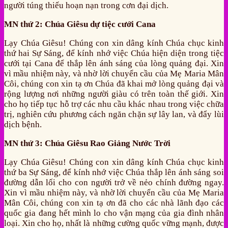
người túng thiếu hoạn nạn trong cơn đại dịch.
MN thứ 2: Chúa Giêsu dự tiệc cưới Cana
Lạy Chúa Giêsu! Chúng con xin dâng kính Chúa chục kinh
thứ hai Sự Sáng, để kính nhớ việc Chúa hiện diện trong tiệc
cưới tại Cana để thắp lên ánh sáng của lòng quảng đại. Xin
vì mầu nhiệm này, và nhờ lời chuyển cầu của Mẹ Maria Mân
Côi, chúng con xin tạ ơn Chúa đã khai mở lòng quảng đại và
rộng lượng nơi những người giàu có trên toàn thế giới. Xin
cho họ tiếp tục hỗ trợ các nhu cầu khác nhau trong việc chữa
trị, nghiên cứu phương cách ngăn chặn sự lây lan, và đẩy lùi
dịch bệnh.
MN thứ 3: Chúa Giêsu Rao Giảng Nước Trời
Lạy Chúa Giêsu! Chúng con xin dâng kính Chúa chục kinh
thứ ba Sự Sáng, để kính nhớ việc Chúa thắp lên ánh sáng soi
đường dẫn lối cho con người trở về nẻo chính đường ngay.
Xin vì mầu nhiệm này, và nhờ lời chuyển cầu của Mẹ Maria
Mân Côi, chúng con xin tạ ơn đã cho các nhà lãnh đạo các
quốc gia đang hết mình lo cho vận mạng của gia đình nhân
loại. Xin cho họ, nhất là những cường quốc vững mạnh, được