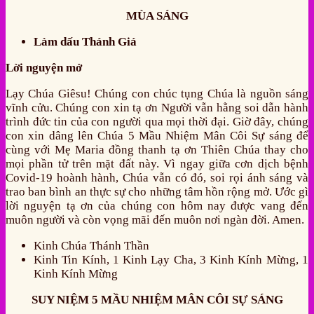
MÙA SÁNG
Làm dấu Thánh Giá
Lời nguyện mở
Lạy Chúa Giêsu! Chúng con chúc tụng Chúa là nguồn sáng
vĩnh cửu. Chúng con xin tạ ơn Người vẫn hằng soi dẫn hành
trình đức tin của con người qua mọi thời đại. Giờ đây, chúng
con xin dâng lên Chúa 5 Mầu Nhiệm Mân Côi Sự sáng để
cùng với Mẹ Maria đồng thanh tạ ơn Thiên Chúa thay cho
mọi phần tử trên mặt đất này. Vì ngay giữa cơn dịch bệnh
Covid-19 hoành hành, Chúa vẫn có đó, soi rọi ánh sáng và
trao ban bình an thực sự cho những tâm hồn rộng mở. Ước gì
lời nguyện tạ ơn của chúng con hôm nay được vang đến
muôn người và còn vọng mãi đến muôn nơi ngàn đời. Amen.
Kinh Chúa Thánh Thần
Kinh Tin Kính, 1 Kinh Lạy Cha, 3 Kinh Kính Mừng, 1
Kinh Kính Mừng
SUY NIỆM 5 MẦU NHIỆM MÂN CÔI SỰ SÁNG