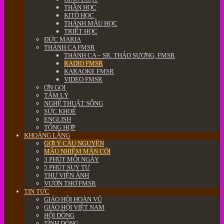
THẦN HỌC
KITÔ HỌC
THÁNH MẪU HỌC
TRIẾT HỌC
ĐỨC MARIA
THÁNH CA FMSR
THÁNH CA – SR. THẢO SƯƠNG, FMSR
RADIO FMSR
KARAOKE FMSR
VIDEO FMSR
ƠN GỌI
TÂM LÝ
NGHỆ THUẬT SỐNG
SỨC KHOẺ
ENGLISH
TỔNG HỢP
KHOẢNG LẶNG
GỢI Ý CẦU NGUYỆN
MẦU NHIỆM MÂN CÔI
3 PHÚT MỖI NGÀY
5 PHÚT SUY TƯ
THƯ VIỆN ẢNH
VƯỜN THƠ FMSR
TIN TỨC
GIÁO HỘI HOÀN VŨ
GIÁO HỘI VIỆT NAM
HỘI DÒNG
TỈNH DÒNG