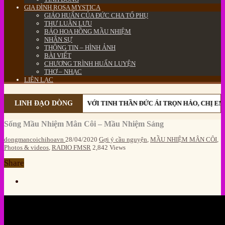
GIA ĐÌNH ROSA MYSTICA
GIÁO HUẤN CỦA ĐỨC CHA TỔ PHỤ
THƯ LUÂN LƯU
BÁO HOA HỒNG MẦU NHIỆM
NHÂN SỰ
THÔNG TIN – HÌNH ẢNH
BÀI VIẾT
CHƯƠNG TRÌNH HUẤN LUYỆN
THƠ – NHẠC
LIÊN LẠC
LINH ĐẠO DÒNG
VỚI TINH THẦN ĐỨC ÁI TRỌN HẢO, CHỊ EM 
Sống Mầu Nhiệm Mân Côi – Mầu Nhiệm Sáng
dongmancoichihoavn
28/04/2020
Gợi ý cầu nguyện
,
MẦU NHIỆM MÂN CÔI
,
Photos & videos
,
RADIO FMSR
2,842 Views
Share