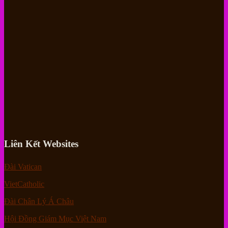
Liên Kết Websites
Đài Vatican
VietCatholic
Đài Chân Lý Á Châu
Hội Đồng Giám Mục Việt Nam