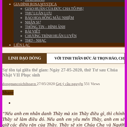
GIA ĐÌNH ROSA MYSTICA
GIÁO HUẤN CỦA ĐỨC CHA TỔ PHỤ
THƯ LUÂN LƯU
BÁO HOA HỒNG MẦU NHIỆM
NHÂN SỰ
THÔNG TIN – HÌNH ẢNH
BÀI VIẾT
CHƯƠNG TRÌNH HUẤN LUYỆN
THƠ – NHẠC
LIÊN LẠC
LINH ĐẠO DÒNG
VỚI TINH THẦN ĐỨC ÁI TRỌN HẢO, CHỊ 
Sự tồn tại giữa thế gian: Ngày 27-05-2020, thứ Tư sau Chúa
Nhật VII Phục sinh
dongmancoichihoavn
27/05/2020
Gợi ý cầu nguyện
551 Views
Share
“Nếu anh em nhân danh Thầy mà xin Thầy điều gì, thì chính
Thầy sẽ làm điều đó. Nếu anh em yêu mến Thầy, anh em sẽ
giữ các điều răn của Thầy. Thầy sẽ xin Chúa Cha và Người