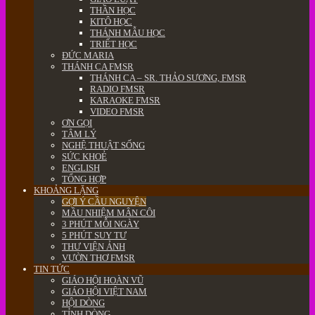
THẦN HỌC
KITÔ HỌC
THÁNH MẪU HỌC
TRIẾT HỌC
ĐỨC MARIA
THÁNH CA FMSR
THÁNH CA – SR. THẢO SƯƠNG, FMSR
RADIO FMSR
KARAOKE FMSR
VIDEO FMSR
ƠN GỌI
TÂM LÝ
NGHỆ THUẬT SỐNG
SỨC KHOẺ
ENGLISH
TỔNG HỢP
KHOẢNG LẶNG
GỢI Ý CẦU NGUYỆN
MẦU NHIỆM MÂN CÔI
3 PHÚT MỖI NGÀY
5 PHÚT SUY TƯ
THƯ VIỆN ẢNH
VƯỜN THƠ FMSR
TIN TỨC
GIÁO HỘI HOÀN VŨ
GIÁO HỘI VIỆT NAM
HỘI DÒNG
TỈNH DÒNG