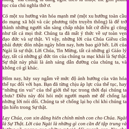
tục của chủ nghĩa thờ ơ.
Có một xu hướng văn hóa mạnh mẽ (một xu hướng toàn cầu
do mạng xã hội và các phương tiện truyền thông) là để trở
thành những người sẵn sàng chấp nhận bất cứ điều gì cũng
như tất cả mọi thứ. Chúng ta đã mất ý thức về sự toàn vẹn
đạo đức và sự thật. Vì vậy, những lời của Chúa Giêsu cần
phải được đón nhận ngày hôm nay, hơn bao giờ hết. Lời của
Ngài là sự thật. Lời Chúa, Tin Mừng, tất cả những gì Giáo lý
dạy, tất cả những gì đức tin của chúng ta mạc khải là Sự thật.
Sự thật này phải là ánh sáng dẫn đường của chúng ta, và
không có gì khác.
Hôm nay, hãy suy ngẫm về mức độ ảnh hưởng của văn hóa
thế tục đối với bạn. Bạn đã từng chịu áp lực của thế tục, hay
“những tin vui” của thế giới thế tục trong thời đại chúng ta
chưa? Điều này đòi hỏi một người mạnh mẽ để chống lại
những lời nói dối. Chúng ta sẽ chống lại họ chỉ khi chúng ta
tận hiến trong Sự thật.
Lạy Chúa, con xin dâng hiến chính mình con cho Chúa. Ngài
là Sự Thật. Lời của Ngài là những gì con cần để tập trung và