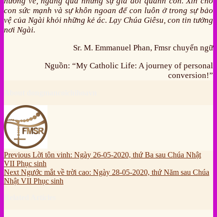
hướng về, ngang qua những sự giả dối quanh con. Xin cho
con sức mạnh và sự khôn ngoan để con luôn ở trong sự bảo
vệ của Ngài khỏi những kẻ ác. Lạy Chúa Giêsu, con tin tưởng
nơi Ngài.
Sr. M. Emmanuel Phan, Fmsr chuyển ngữ
Nguồn: “My Catholic Life: A journey of personal
conversion!”
About dongmancoichihoavn
Previous
Lời tôn vinh: Ngày 26-05-2020, thứ Ba sau Chúa Nhật
VII Phục sinh
Next
Ngước mắt về trời cao: Ngày 28-05-2020, thứ Năm sau Chúa
Nhật VII Phục sinh
Related Articles