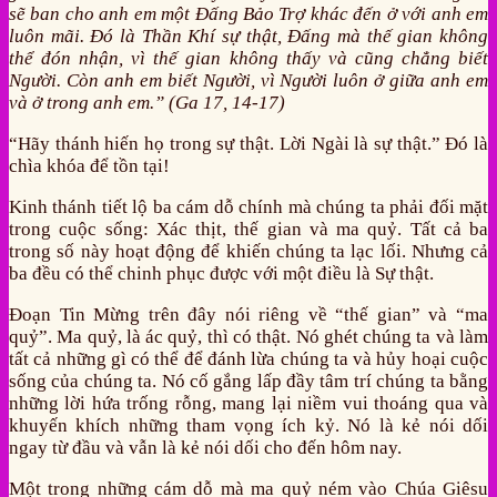
sẽ ban cho anh em một Đấng Bảo Trợ khác đến ở với anh em
luôn mãi. Đó là Thần Khí sự thật, Đấng mà thế gian không
thể đón nhận, vì thế gian không thấy và cũng chẳng biết
Người. Còn anh em biết Người, vì Người luôn ở giữa anh em
và ở trong anh em.” (Ga 17, 14-17)
“Hãy thánh hiến họ trong sự thật. Lời Ngài là sự thật.” Đó là
chìa khóa để tồn tại!
Kinh thánh tiết lộ ba cám dỗ chính mà chúng ta phải đối mặt
trong cuộc sống: Xác thịt, thế gian và ma quỷ. Tất cả ba
trong số này hoạt động để khiến chúng ta lạc lối. Nhưng cả
ba đều có thể chinh phục được với một điều là Sự thật.
Đoạn Tin Mừng trên đây nói riêng về “thế gian” và “ma
quỷ”. Ma quỷ, là ác quỷ, thì có thật. Nó ghét chúng ta và làm
tất cả những gì có thể để đánh lừa chúng ta và hủy hoại cuộc
sống của chúng ta. Nó cố gắng lấp đầy tâm trí chúng ta bằng
những lời hứa trống rỗng, mang lại niềm vui thoáng qua và
khuyến khích những tham vọng ích kỷ. Nó là kẻ nói dối
ngay từ đầu và vẫn là kẻ nói dối cho đến hôm nay.
Một trong những cám dỗ mà ma quỷ ném vào Chúa Giêsu