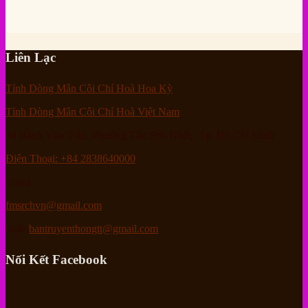
Liên Lạc
Tỉnh Dòng Mân Côi Chí Hoà Hoa Kỳ
Tỉnh Dòng Mân Côi Chí Hoà Việt Nam
94 Bành Văn Trân, Phường Tân Sơn Nhất, Tp. Hồ Chí Minh
Điện Thoại: +84 2838640000
Email :
fmsrchvn@gmail.com
hoặc
bantruyenthongtt@gmail.com
Nối Kết Facebook