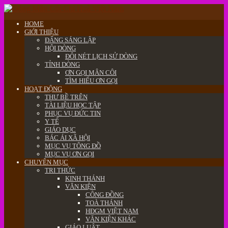
HOME
GIỚI THIỆU
ĐẤNG SÁNG LẬP
HỘI DÒNG
ĐÔI NÉT LỊCH SỬ DÒNG
TỈNH DÒNG
ƠN GỌI MÂN CÔI
TÌM HIỂU ƠN GỌI
HOẠT ĐỘNG
THƯ BỀ TRÊN
TÀI LIỆU HỌC TẬP
PHỤC VỤ ĐỨC TIN
Y TẾ
GIÁO DỤC
BÁC ÁI XÃ HỘI
MỤC VỤ TÔNG ĐỒ
MỤC VỤ ƠN GỌI
CHUYÊN MỤC
TRI THỨC
KINH THÁNH
VĂN KIỆN
CÔNG ĐỒNG
TOÀ THÁNH
HĐGM VIỆT NAM
VĂN KIỆN KHÁC
GIÁO LUẬT