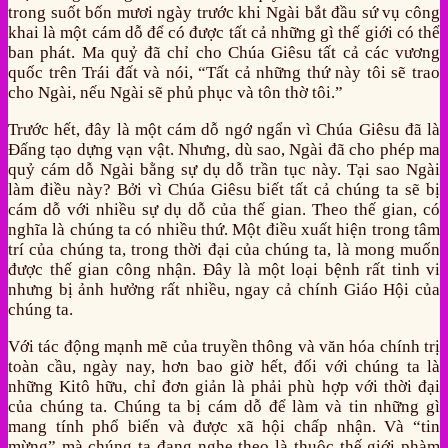
trong suốt bốn mươi ngày trước khi Ngài bắt đầu sứ vụ công
khai là một cám dỗ để có được tất cả những gì thế giới có thể
ban phát. Ma quỷ đã chỉ cho Chúa Giêsu tất cả các vương
quốc trên Trái đất và nói, “Tất cả những thứ này tôi sẽ trao
cho Ngài, nếu Ngài sẽ phủ phục và tôn thờ tôi.”
Trước hết, đây là một cám dỗ ngớ ngẩn vì Chúa Giêsu đã là
Đấng tạo dựng vạn vật. Nhưng, dù sao, Ngài đã cho phép ma
quỷ cám dỗ Ngài bằng sự dụ dỗ trần tục này. Tại sao Ngài
làm điều này? Bởi vì Chúa Giêsu biết tất cả chúng ta sẽ bị
cám dỗ với nhiều sự dụ dỗ của thế gian. Theo thế gian, có
nghĩa là chúng ta có nhiều thứ. Một điều xuất hiện trong tâm
trí của chúng ta, trong thời đại của chúng ta, là mong muốn
được thế gian công nhận. Đây là một loại bệnh rất tinh vi
nhưng bị ảnh hưởng rất nhiều, ngay cả chính Giáo Hội của
chúng ta.
Với tác động mạnh mẽ của truyền thông và văn hóa chính trị
toàn cầu, ngày nay, hơn bao giờ hết, đối với chúng ta là
những Kitô hữu, chỉ đơn giản là phải phù hợp với thời đại
của chúng ta. Chúng ta bị cám dỗ để làm và tin những gì
mang tính phổ biến và được xã hội chấp nhận. Và “tin
mừng” mà chúng ta đang nghe theo là thuộc thế giới phàm