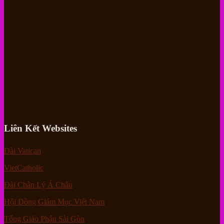
Liên Kết Websites
Đài Vatican
VietCatholic
Đài Chân Lý Á Châu
Hội Đồng Giám Mục Việt Nam
Tổng Giáo Phận Sài Gòn