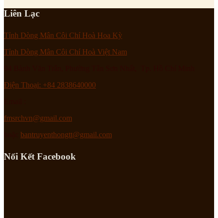
Liên Lạc
Tỉnh Dòng Mân Côi Chí Hoà Hoa Kỳ
Tỉnh Dòng Mân Côi Chí Hoà Việt Nam
94 Bành Văn Trân, Phường Tân Sơn Nhất, Tp. Hồ Chí Minh
Điện Thoại: +84 2838640000
Email :
fmsrchvn@gmail.com
hoặc
bantruyenthongtt@gmail.com
Nối Kết Facebook