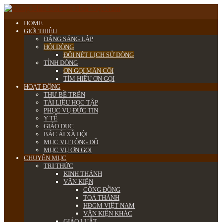
HOME
GIỚI THIỆU
ĐẤNG SÁNG LẬP
HỘI DÒNG
ĐÔI NÉT LỊCH SỬ DÒNG
TỈNH DÒNG
ƠN GỌI MÂN CÔI
TÌM HIỂU ƠN GỌI
HOẠT ĐỘNG
THƯ BỀ TRÊN
TÀI LIỆU HỌC TẬP
PHỤC VỤ ĐỨC TIN
Y TẾ
GIÁO DỤC
BÁC ÁI XÃ HỘI
MỤC VỤ TÔNG ĐỒ
MỤC VỤ ƠN GỌI
CHUYÊN MỤC
TRI THỨC
KINH THÁNH
VĂN KIỆN
CÔNG ĐỒNG
TOÀ THÁNH
HĐGM VIỆT NAM
VĂN KIỆN KHÁC
GIÁO LUẬT