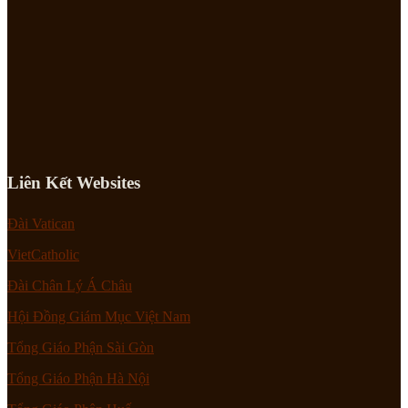
Liên Kết Websites
Đài Vatican
VietCatholic
Đài Chân Lý Á Châu
Hội Đồng Giám Mục Việt Nam
Tổng Giáo Phận Sài Gòn
Tổng Giáo Phận Hà Nội