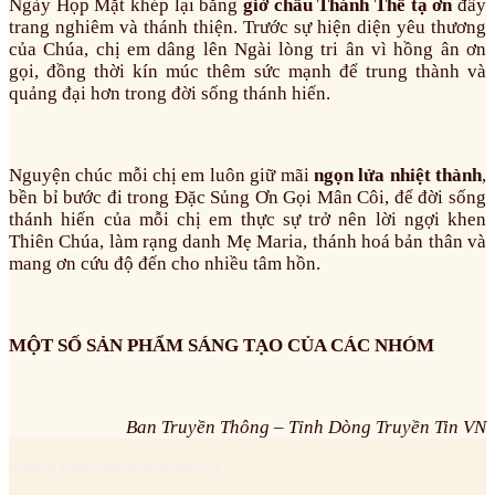
Ngày Họp Mặt khép lại bằng
giờ chầu Thánh Thể tạ ơn
đầy
trang nghiêm và thánh thiện. Trước sự hiện diện yêu thương
của Chúa, chị em dâng lên Ngài lòng tri ân vì hồng ân ơn
gọi, đồng thời kín múc thêm sức mạnh để trung thành và
quảng đại hơn trong đời sống thánh hiến.
Nguyện chúc mỗi chị em luôn giữ mãi
ngọn lửa nhiệt thành
,
bền bỉ bước đi trong Đặc Sủng Ơn Gọi Mân Côi, để đời sống
thánh hiến của mỗi chị em thực sự trở nên lời ngợi khen
Thiên Chúa, làm rạng danh Mẹ Maria, thánh hoá bản thân và
mang ơn cứu độ đến cho nhiều tâm hồn.
MỘT SỐ SẢN PHẨM SÁNG TẠO CỦA CÁC NHÓM
Ban Truyền Thông – Tỉnh Dòng Truyền Tin VN
About dongmancoichihoavn