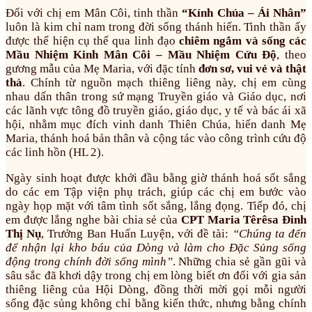
Đối với chị em Mân Côi, tinh thần
“Kính Chúa – Ái Nhân”
luôn là kim chỉ nam trong đời sống thánh hiến. Tinh thần ấy
được thể hiện cụ thể qua linh đạo
chiêm ngắm và sống các
Mầu Nhiệm Kinh Mân Côi – Mầu Nhiệm Cứu Độ
, theo
gương mẫu của Mẹ Maria, với đặc tính
đơn sơ, vui vẻ và thật
thà
. Chính từ nguồn mạch thiêng liêng này, chị em cùng
nhau dấn thân trong sứ mạng Truyền giáo và Giáo dục, nơi
các lãnh vực tông đồ truyền giáo, giáo dục, y tế và bác ái xã
hội, nhằm mục đích vinh danh Thiên Chúa, hiển danh Mẹ
Maria, thánh hoá bản thân và cộng tác vào công trình cứu độ
các linh hồn (HL 2).
Ngày sinh hoạt được khởi đầu bằng giờ thánh hoá sốt sắng
do các em Tập viện phụ trách, giúp các chị em bước vào
ngày họp mặt với tâm tình sốt sắng, lắng đọng. Tiếp đó, chị
em được lắng nghe bài chia sẻ của
CPT Maria Têrêsa Đinh
Thị Nụ
, Trưởng Ban Huấn Luyện, với đề tài:
“Chúng ta đến
để nhận lại kho báu của Dòng và làm cho Đặc Sủng sống
động trong chính đời sống mình”
. Những chia sẻ gần gũi và
sâu sắc đã khơi dậy trong chị em lòng biết ơn đối với gia sản
thiêng liêng của Hội Dòng, đồng thời mời gọi mỗi người
sống đặc sủng không chỉ bằng kiến thức, nhưng bằng chính