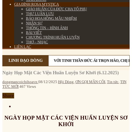
GIA ĐÌNH ROSA MYSTICA
GIÁO HUẤN CỦA ĐỨC CHA TỔ PHỤ
THƯ LUÂN LƯU
BÁO HOA HỒNG MẦU NHIỆM
NHÂN SỰ
THÔNG TIN – HÌNH ẢNH
BÀI VIẾT
CHƯƠNG TRÌNH HUẤN LUYỆN
THƠ – NHẠC
LIÊN LẠC
LINH ĐẠO DÒNG
VỚI TINH THẦN ĐỨC ÁI TRỌN HẢO, CHỊ E
Ngày Họp Mặt Các Viện Huấn Luyện Sơ Khởi (6.12.2025)
dongmancoichihoavn
08/12/2025
Hội Dòng
,
ƠN GỌI MÂN CÔI
,
Tin tức
,
TIN
TỨC MỚI
467 Views
Share
NGÀY HỌP MẶT CÁC VIỆN HUẤN LUYỆN SƠ
KHỞI