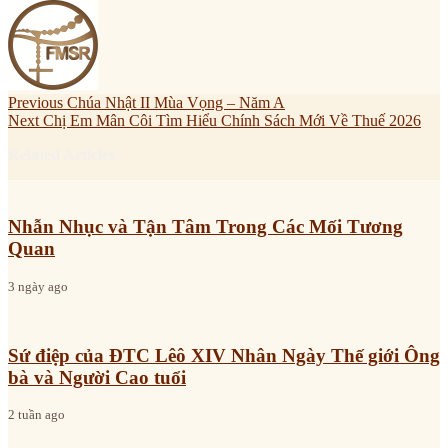
Previous
Chúa Nhật II Mùa Vọng – Năm A
Next
Chị Em Mân Côi Tìm Hiểu Chính Sách Mới Về Thuế 2026
Related Articles
Nhẫn Nhục và Tận Tâm Trong Các Mối Tương
Quan
3 ngày ago
Sứ điệp của ĐTC Lêô XIV Nhân Ngày Thế giới Ông
bà và Người Cao tuổi
2 tuần ago