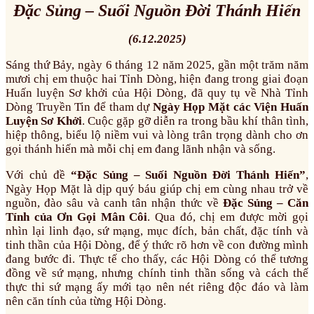
Đặc Sủng – Suối Nguồn Đời Thánh Hiến
(6.12.2025)
Sáng thứ Bảy, ngày 6 tháng 12 năm 2025, gần một trăm năm
mươi chị em thuộc hai Tỉnh Dòng, hiện đang trong giai đoạn
Huấn luyện Sơ khởi của Hội Dòng, đã quy tụ về Nhà Tỉnh
Dòng Truyền Tin để tham dự
Ngày Họp Mặt các Viện Huấn
Luyện Sơ Khởi
. Cuộc gặp gỡ diễn ra trong bầu khí thân tình,
hiệp thông, biểu lộ niềm vui và lòng trân trọng dành cho ơn
gọi thánh hiến mà mỗi chị em đang lãnh nhận và sống.
Với chủ đề
“Đặc Sủng – Suối Nguồn Đời Thánh Hiến”
,
Ngày Họp Mặt là dịp quý báu giúp chị em cùng nhau trở về
nguồn, đào sâu và canh tân nhận thức về
Đặc Sủng – Căn
Tính của Ơn Gọi Mân Côi
. Qua đó, chị em được mời gọi
nhìn lại linh đạo, sứ mạng, mục đích, bản chất, đặc tính và
tinh thần của Hội Dòng, để ý thức rõ hơn về con đường mình
đang bước đi. Thực tế cho thấy, các Hội Dòng có thể tương
đồng về sứ mạng, nhưng chính tinh thần sống và cách thế
thực thi sứ mạng ấy mới tạo nên nét riêng độc đáo và làm
nên căn tính của từng Hội Dòng.