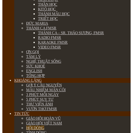
THẦN HỌC
KITÔ HỌC
THÁNH MẪU HỌC
TRIẾT HỌC
ĐỨC MARIA
THÁNH CA FMSR
THÁNH CA – SR. THẢO SƯƠNG, FMSR
RADIO FMSR
KARAOKE FMSR
VIDEO FMSR
ƠN GỌI
TÂM LÝ
NGHỆ THUẬT SỐNG
SỨC KHOẺ
ENGLISH
TỔNG HỢP
KHOẢNG LẶNG
GỢI Ý CẦU NGUYỆN
MẦU NHIỆM MÂN CÔI
3 PHÚT MỖI NGÀY
5 PHÚT SUY TƯ
THƯ VIỆN ẢNH
VƯỜN THƠ FMSR
TIN TỨC
GIÁO HỘI HOÀN VŨ
GIÁO HỘI VIỆT NAM
HỘI DÒNG
TỈNH DÒNG