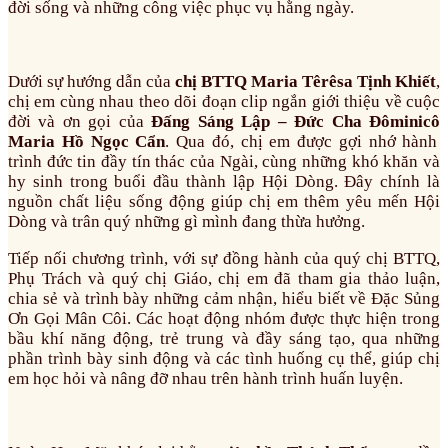
đời sống và những công việc phục vụ hằng ngày.
Dưới sự hướng dẫn của
chị BTTQ Maria Têrêsa Tịnh Khiết
,
chị em cùng nhau theo dõi đoạn clip ngắn giới thiệu về cuộc
đời và ơn gọi của
Đấng Sáng Lập – Đức Cha
Đôminicô
Maria Hồ Ngọc Cẩn
. Qua đó, chị em được gợi nhớ hành
trình đức tin đầy tín thác của Ngài, cùng những khó khăn và
hy sinh trong buổi đầu thành lập Hội Dòng. Đây chính là
nguồn chất liệu sống động giúp chị em thêm yêu mến Hội
Dòng và trân quý những gì mình đang thừa hưởng.
Tiếp nối chương trình, với sự đồng hành của quý chị BTTQ,
Phụ Trách và quý chị Giáo, chị em đã tham gia thảo luận,
chia sẻ và trình bày những cảm nhận, hiểu biết về Đặc Sủng
Ơn Gọi Mân Côi. Các hoạt động nhóm được thực hiện trong
bầu khí năng động, trẻ trung và đầy sáng tạo, qua những
phần trình bày sinh động và các tình huống cụ thể, giúp chị
em học hỏi và nâng đỡ nhau trên hành trình huấn luyện.