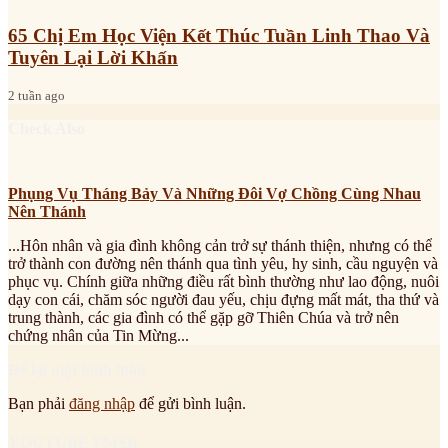
65 Chị Em Học Viện Kết Thúc Tuần Linh Thao Và
Tuyên Lại Lời Khấn
2 tuần ago
Check Also
Phụng Vụ Tháng Bảy Và Những Đôi Vợ Chồng Cùng Nhau
Nên Thánh
...Hôn nhân và gia đình không cản trở sự thánh thiện, nhưng có thể
trở thành con đường nên thánh qua tình yêu, hy sinh, cầu nguyện và
phục vụ. Chính giữa những điều rất bình thường như lao động, nuôi
dạy con cái, chăm sóc người đau yếu, chịu đựng mất mát, tha thứ và
trung thành, các gia đình có thể gặp gỡ Thiên Chúa và trở nên
chứng nhân của Tin Mừng...
Để lại một bình luận
Bạn phải
đăng nhập
để gửi bình luận.
YOUTUBE FMSR