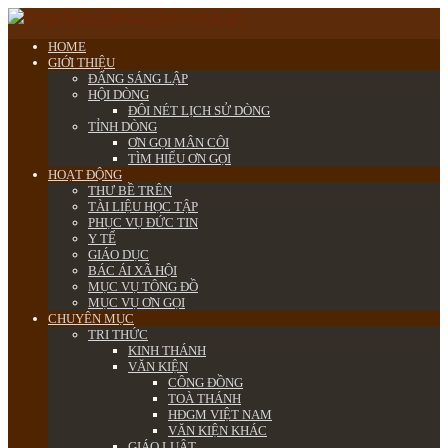
HOME
GIỚI THIỆU
ĐẤNG SÁNG LẬP
HỘI DÒNG
ĐÔI NÉT LỊCH SỬ DÒNG
TỈNH DÒNG
ƠN GỌI MÂN CÔI
TÌM HIỂU ƠN GỌI
HOẠT ĐỘNG
THƯ BỀ TRÊN
TÀI LIỆU HỌC TẬP
PHỤC VỤ ĐỨC TIN
Y TẾ
GIÁO DỤC
BÁC ÁI XÃ HỘI
MỤC VỤ TÔNG ĐỒ
MỤC VỤ ƠN GỌI
CHUYÊN MỤC
TRI THỨC
KINH THÁNH
VĂN KIỆN
CÔNG ĐỒNG
TOÀ THÁNH
HĐGM VIỆT NAM
VĂN KIỆN KHÁC
GIÁO LUẬT