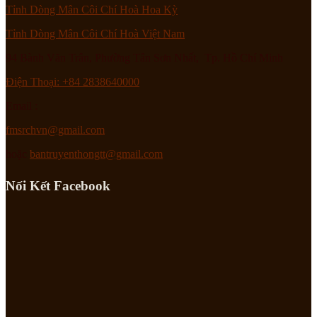
Tỉnh Dòng Mân Côi Chí Hoà Hoa Kỳ
Tỉnh Dòng Mân Côi Chí Hoà Việt Nam
94 Bành Văn Trân, Phường Tân Sơn Nhất, Tp. Hồ Chí Minh
Điện Thoại: +84 2838640000
Email :
fmsrchvn@gmail.com
hoặc
bantruyenthongtt@gmail.com
Nối Kết Facebook