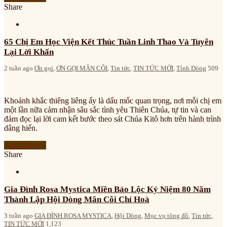
Share
65 Chị Em Học Viện Kết Thúc Tuần Linh Thao Và Tuyên
Lại Lời Khấn
2 tuần ago
Ơn gọi
,
ƠN GỌI MÂN CÔI
,
Tin tức
,
TIN TỨC MỚI
,
Tỉnh Dòng
509
Khoảnh khắc thiêng liêng ấy là dấu mốc quan trọng, nơi mỗi chị em
một lần nữa cảm nhận sâu sắc tình yêu Thiên Chúa, tự tin và can
đảm đọc lại lời cam kết bước theo sát Chúa Kitô hơn trên hành trình
dâng hiến.
Read More »
Share
Gia Đình Rosa Mystica Miền Bảo Lộc Kỷ Niệm 80 Năm
Thành Lập Hội Dòng Mân Côi Chí Hoà
3 tuần ago
GIA ĐÌNH ROSA MYSTICA
,
Hội Dòng
,
Mục vụ tông đồ
,
Tin tức
,
TIN TỨC MỚI
1,123