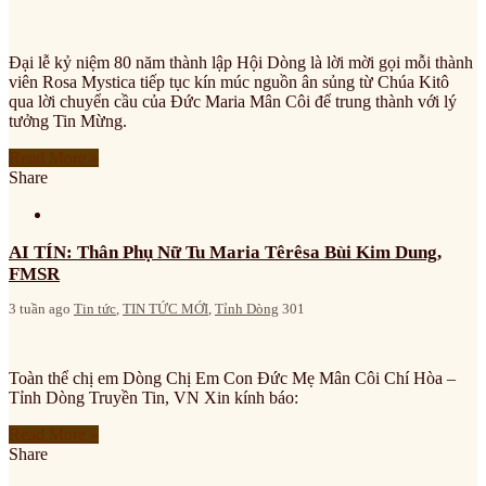
Đại lễ kỷ niệm 80 năm thành lập Hội Dòng là lời mời gọi mỗi thành
viên Rosa Mystica tiếp tục kín múc nguồn ân sủng từ Chúa Kitô
qua lời chuyển cầu của Đức Maria Mân Côi để trung thành với lý
tưởng Tin Mừng.
Read More »
Share
AI TÍN: Thân Phụ Nữ Tu Maria Têrêsa Bùi Kim Dung,
FMSR
3 tuần ago
Tin tức
,
TIN TỨC MỚI
,
Tỉnh Dòng
301
Toàn thể chị em Dòng Chị Em Con Đức Mẹ Mân Côi Chí Hòa –
Tỉnh Dòng Truyền Tin, VN Xin kính báo:
Read More »
Share