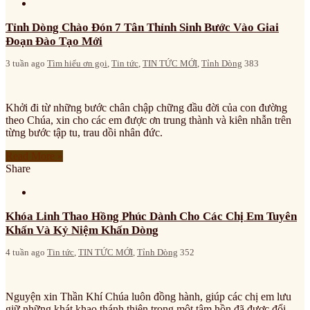
Tỉnh Dòng Chào Đón 7 Tân Thỉnh Sinh Bước Vào Giai
Đoạn Đào Tạo Mới
3 tuần ago
Tìm hiểu ơn gọi
,
Tin tức
,
TIN TỨC MỚI
,
Tỉnh Dòng
383
Khởi đi từ những bước chân chập chững đầu đời của con đường
theo Chúa, xin cho các em được ơn trung thành và kiên nhẫn trên
từng bước tập tu, trau dồi nhân đức.
Read More »
Share
Khóa Linh Thao Hồng Phúc Dành Cho Các Chị Em Tuyên
Khấn Và Kỷ Niệm Khấn Dòng
4 tuần ago
Tin tức
,
TIN TỨC MỚI
,
Tỉnh Dòng
352
Nguyện xin Thần Khí Chúa luôn đồng hành, giúp các chị em lưu
giữ những khát khao thánh thiện trong một tâm hồn đã được đổi