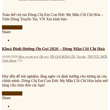
Toàn thể chị em Dòng Chị Em Con Đức Mẹ Mân Côi Chí Hòa –
Tỉnh Dòng Truyền Tin, VN Xin kính báo:
Read More »
Share
Khoá Định Hướng Ơn Gọi 2026 – Dòng Mân Côi Chí Hoà
16/06/2026
Mục vụ ơn gọi
,
Ơn gọi
,
ƠN GỌI MÂN CÔI
,
Tin tức
,
TIN TỨC MỚI
,
Tỉnh Dòng
712
Hãy đến để trải nghiệm, lắng nghe và định hướng cho tương lai của
chính mình. Dòng Chị Em Con Đức Mẹ Mân Côi Chí Hòa luôn mở
rộng cửa chào đón các bạn!
Read More »
Share