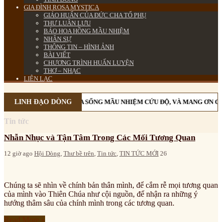
GIA ĐÌNH ROSA MYSTICA
GIÁO HUẤN CỦA ĐỨC CHA TỔ PHỤ
THƯ LUÂN LƯU
BÁO HOA HỒNG MẦU NHIỆM
NHÂN SỰ
THÔNG TIN – HÌNH ẢNH
BÀI VIẾT
CHƯƠNG TRÌNH HUẤN LUYỆN
THƠ – NHẠC
LIÊN LẠC
ÂN CÔI CÙNG MẸ MARIA SỐNG MẦU NHIỆM CỨU ĐỘ, VÀ MANG ƠN CỨU 
LINH ĐẠO DÒNG
Tin tức
Nhẫn Nhục và Tận Tâm Trong Các Mối Tương Quan
12 giờ ago
Hội Dòng
,
Thư bề trên
,
Tin tức
,
TIN TỨC MỚI
26
Chúng ta sẽ nhìn về chính bản thân mình, để cắm rễ mọi tương quan
của mình vào Thiên Chúa như cội nguồn, để nhận ra những ý
hướng thâm sâu của chính mình trong các tương quan.
Read More »