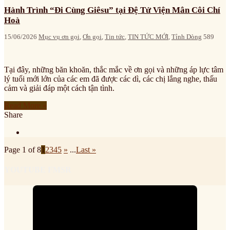
Hành Trình “Đi Cùng Giêsu” tại Đệ Tử Viện Mân Côi Chí
Hoà
15/06/2026
Mục vụ ơn gọi
,
Ơn gọi
,
Tin tức
,
TIN TỨC MỚI
,
Tỉnh Dòng
589
Tại đây, những băn khoăn, thắc mắc về ơn gọi và những áp lực tâm
lý tuổi mới lớn của các em đã được các dì, các chị lắng nghe, thấu
cảm và giải đáp một cách tận tình.
Read More »
Share
Page 1 of 8
1
2
3
4
5
»
...
Last »
YOUTUBE FMSR