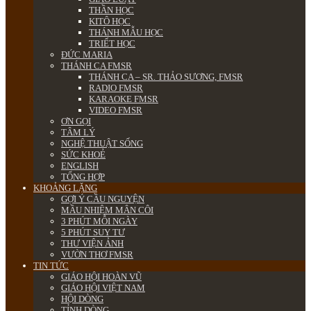
THẦN HỌC
KITÔ HỌC
THÁNH MẪU HỌC
TRIẾT HỌC
ĐỨC MARIA
THÁNH CA FMSR
THÁNH CA – SR. THẢO SƯƠNG, FMSR
RADIO FMSR
KARAOKE FMSR
VIDEO FMSR
ƠN GỌI
TÂM LÝ
NGHỆ THUẬT SỐNG
SỨC KHOẺ
ENGLISH
TỔNG HỢP
KHOẢNG LẶNG
GỢI Ý CẦU NGUYỆN
MẦU NHIỆM MÂN CÔI
3 PHÚT MỖI NGÀY
5 PHÚT SUY TƯ
THƯ VIỆN ẢNH
VƯỜN THƠ FMSR
TIN TỨC
GIÁO HỘI HOÀN VŨ
GIÁO HỘI VIỆT NAM
HỘI DÒNG
TỈNH DÒNG