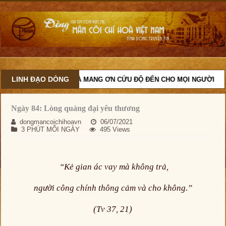
LINH ĐẠO DÒNG
U NHIỆM CỨU ĐỘ, VÀ MANG ƠN CỨU ĐỘ ĐẾN CHO MỌI NGƯỜI
Ngày 84: Lòng quảng đại yêu thương
dongmancoichihoavn
06/07/2021
3 PHÚT MỖI NGÀY
495 Views
“Kẻ gian ác vay mà không trả,
người công chính thông cảm và cho không.”
(Tv 37, 21)