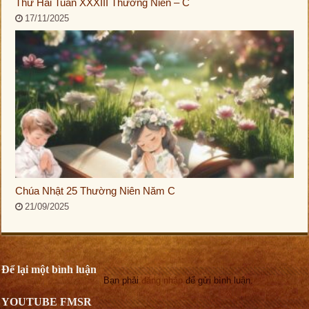
Thứ Hai Tuần XXXIII Thường Niên – C
17/11/2025
Chúa Nhật 25 Thường Niên Năm C
21/09/2025
Để lại một bình luận
Bạn phải
đăng nhập
để gửi bình luận.
YOUTUBE FMSR