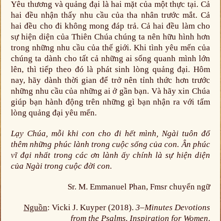
Yêu thương và quảng đại là hai mặt của một thực tại. Cả
hai đều nhận thấy nhu cầu của tha nhân trước mắt. Cả
hai đều cho đi không mong đáp trả. Cả hai đều làm cho
sự hiện diện của Thiên Chúa chúng ta nên hữu hình hơn
trong những nhu cầu của thế giới. Khi tình yêu mến của
chúng ta dành cho tất cả những ai sống quanh mình lớn
lên, thì tiếp theo đó là phát sinh lòng quảng đại. Hôm
nay, hãy dành thời gian để trở nên tỉnh thức hơn trước
những nhu cầu của những ai ở gần bạn. Và hãy xin Chúa
giúp bạn hành động trên những gì bạn nhận ra với tấm
lòng quảng đại yêu mến.
Lạy Chúa, mỗi khi con cho đi hết mình, Ngài tuôn đổ
thêm những phúc lành trong cuộc sống của con. Ân phúc
vĩ đại nhất trong các ơn lành ấy chính là sự hiện diện
của Ngài trong cuộc đời con.
Sr. M. Emmanuel Phan, Fmsr chuyển ngữ
Nguồn
: Vicki J. Kuyper (2018).
3–Minutes Devotions
from the Psalms. Inspiration for Women
.