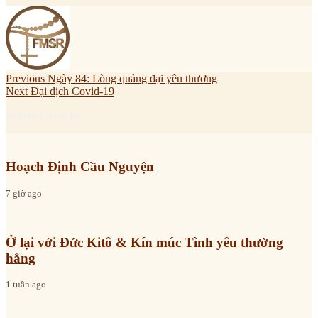
Previous
Ngày 84: Lòng quảng đại yêu thương
Next
Đại dịch Covid-19
Related Articles
Hoạch Định Cầu Nguyện
7 giờ ago
Ở lại với Đức Kitô & Kín múc Tình yêu thường
hằng
1 tuần ago