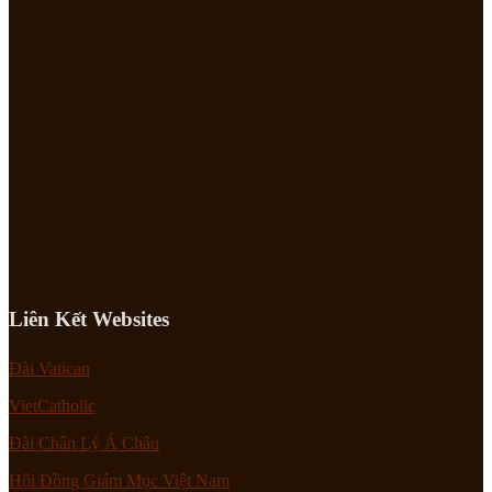
Liên Kết Websites
Đài Vatican
VietCatholic
Đài Chân Lý Á Châu
Hội Đồng Giám Mục Việt Nam