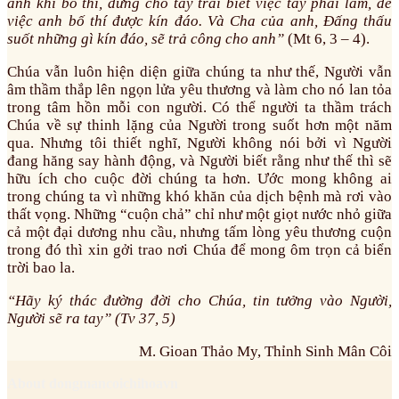
anh khi bố thí, đừng cho tay trái biết việc tay phải làm,
để
việc anh bố thí được kín đáo. Và Cha của anh, Đấng thấu
suốt những gì kín đáo, sẽ trả công cho anh”
(Mt 6, 3 – 4).
Chúa vẫn luôn hiện diện giữa chúng ta như thế, Người vẫn
âm thầm thắp lên ngọn lửa yêu thương và làm cho nó lan tỏa
trong tâm hồn mỗi con người. Có thể người ta thầm trách
Chúa về sự thinh lặng của Người trong suốt hơn một năm
qua. Nhưng tôi thiết nghĩ, Người không nói bởi vì Người
đang hăng say hành động, và Người biết rằng như thế thì sẽ
hữu ích cho cuộc đời chúng ta hơn. Ước mong không ai
trong chúng ta vì những khó khăn của dịch bệnh mà rơi vào
thất vọng. Những “cuộn chả” chỉ như một giọt nước nhỏ giữa
cả một đại dương nhu cầu, nhưng tấm lòng yêu thương cuộn
trong đó thì xin gởi trao nơi Chúa để mong ôm trọn cả biển
trời bao la.
“Hãy ký thác đường đời cho Chúa, tin tưởng vào Người,
Người sẽ ra tay” (Tv 37, 5)
M. Gioan Thảo My, Thỉnh Sinh Mân Côi
About dongmancoichihoavn