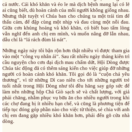
cả nước. Cái khó khăn và éo le mà dịch bệnh mang lại có lẽ
ai cũng biết, dù hoàn cảnh của mỗi người không giống nhau.
Nhưng thật tuyệt vì Chúa ban cho chúng ta một trái tim để
thấu cảm, để đập cùng một nhịp và đau cùng một nỗi đau.
Giữa cơn khủng hoảng và khó khăn, có biết bao tấm lòng
vẫn nghĩ đến anh chị em mình, và muốn nâng đỡ lẫn nhau,
dẫu chỉ là “lá rách đùm lá nát”.
Những ngày này tôi bận rộn hơn thật nhiều vì được tham gia
vào một “công vụ nhân ái”. Sau rất nhiều ngày tháng kiên trì
cầu nguyện cho cơn đại dịch mau chấm dứt, Hội Dòng được
Chúa tác động đã có thêm sáng kiến cho việc giúp đỡ những
người có hoàn cảnh khó khăn. Tôi gọi đó là “cuộn chả yêu
thương”, vì từ những Dì cao niên cho tới những người trẻ
tuổi nhất trong Hội Dòng như tôi đều hăng say góp sức để
làm nên những hộp Chả Giò sạch sẽ và chất lượng, với giá
phải chăng, nhằm phục vụ bữa ăn cho nhiều người trong khi
các chợ đang bị ít nhiều hạn chế, và cũng là phương tiện để
tiếp tục đóng góp phần nào cho việc từ thiện, sẻ chia với anh
chị em đang gặp nhiều khó khăn hơn, phải đến gõ cửa nhà
dòng.