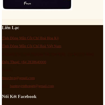
Liên Lạc
Tỉnh Dòng Mân Côi Chí Hoà Hoa Kỳ
Tỉnh Dòng Mân Côi Chí Hoà Việt Nam
94 Bành Văn Trân, Phường Tân Sơn Nhất, Tp. Hồ Chí Minh
Điện Thoại: +84 2838640000
Email :
fmsrchvn@gmail.com
hoặc
bantruyenthongtt@gmail.com
Nối Kết Facebook