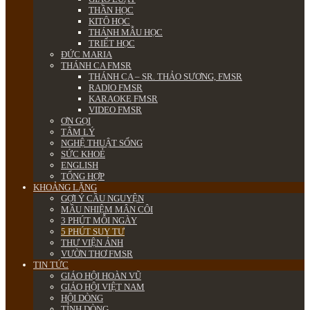
THẦN HỌC
KITÔ HỌC
THÁNH MẪU HỌC
TRIẾT HỌC
ĐỨC MARIA
THÁNH CA FMSR
THÁNH CA – SR. THẢO SƯƠNG, FMSR
RADIO FMSR
KARAOKE FMSR
VIDEO FMSR
ƠN GỌI
TÂM LÝ
NGHỆ THUẬT SỐNG
SỨC KHOẺ
ENGLISH
TỔNG HỢP
KHOẢNG LẶNG
GỢI Ý CẦU NGUYỆN
MẦU NHIỆM MÂN CÔI
3 PHÚT MỖI NGÀY
5 PHÚT SUY TƯ
THƯ VIỆN ẢNH
VƯỜN THƠ FMSR
TIN TỨC
GIÁO HỘI HOÀN VŨ
GIÁO HỘI VIỆT NAM
HỘI DÒNG
TỈNH DÒNG