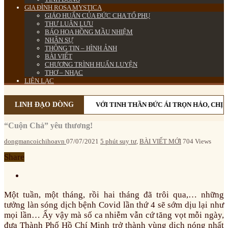
GIA ĐÌNH ROSA MYSTICA
GIÁO HUẤN CỦA ĐỨC CHA TỔ PHỤ
THƯ LUÂN LƯU
BÁO HOA HỒNG MẦU NHIỆM
NHÂN SỰ
THÔNG TIN – HÌNH ẢNH
BÀI VIẾT
CHƯƠNG TRÌNH HUẤN LUYỆN
THƠ – NHẠC
LIÊN LẠC
LINH ĐẠO DÒNG
VỚI TINH THẦN ĐỨC ÁI TRỌN HẢO, CHỊ 
“Cuộn Chả” yêu thương!
dongmancoichihoavn
07/07/2021
5 phút suy tư
,
BÀI VIẾT MỚI
704 Views
Share
Một tuần, một tháng, rồi hai tháng đã trôi qua,… những
tưởng làn sóng dịch bệnh Covid lần thứ 4 sẽ sớm dịu lại như
mọi lần… Ấy vậy mà số ca nhiễm vẫn cứ tăng vọt mỗi ngày,
đưa Thành Phố Hồ Chí Minh trở thành vùng dịch nóng nhất