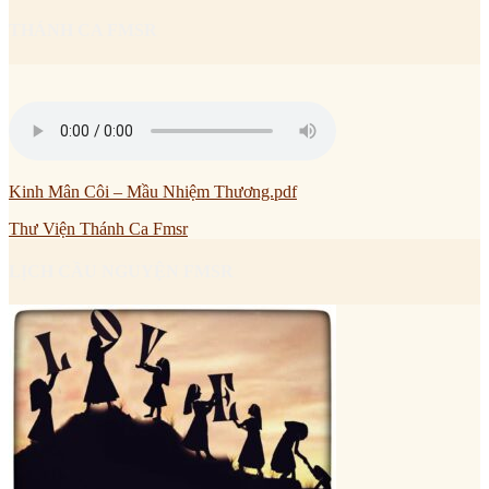
THÁNH CA FMSR
Kinh Mân Côi – Mầu Nhiệm Thương.pdf
Thư Viện Thánh Ca Fmsr
LỊCH CẦU NGUYỆN FMSR