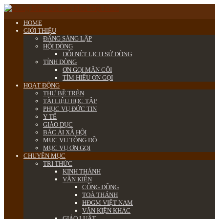
HOME
GIỚI THIỆU
ĐẤNG SÁNG LẬP
HỘI DÒNG
ĐÔI NÉT LỊCH SỬ DÒNG
TỈNH DÒNG
ƠN GỌI MÂN CÔI
TÌM HIỂU ƠN GỌI
HOẠT ĐỘNG
THƯ BỀ TRÊN
TÀI LIỆU HỌC TẬP
PHỤC VỤ ĐỨC TIN
Y TẾ
GIÁO DỤC
BÁC ÁI XÃ HỘI
MỤC VỤ TÔNG ĐỒ
MỤC VỤ ƠN GỌI
CHUYÊN MỤC
TRI THỨC
KINH THÁNH
VĂN KIỆN
CÔNG ĐỒNG
TOÀ THÁNH
HĐGM VIỆT NAM
VĂN KIỆN KHÁC
GIÁO LUẬT