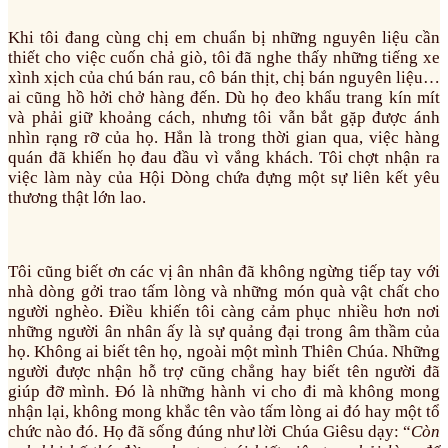
Khi tôi đang cùng chị em chuẩn bị những nguyên liệu cần
thiết cho việc cuốn chả giò, tôi đã nghe thấy những tiếng xe
xình xịch của chú bán rau, cô bán thịt, chị bán nguyên liệu…
ai cũng hồ hởi chở hàng đến. Dù họ đeo khẩu trang kín mít
và phải giữ khoảng cách, nhưng tôi vẫn bắt gặp được ánh
nhìn rạng rỡ của họ. Hẳn là trong thời gian qua, việc hàng
quán đã khiến họ đau đầu vì vắng khách. Tôi chợt nhận ra
việc làm này của Hội Dòng chứa đựng một sự liên kết yêu
thương thật lớn lao.
Tôi cũng biết ơn các vị ân nhân đã không ngừng tiếp tay với
nhà dòng gởi trao tấm lòng và những món quà vật chất cho
người nghèo. Điều khiến tôi càng cảm phục nhiều hơn nơi
những người ân nhân ấy là sự quảng đại trong âm thầm của
họ. Không ai biết tên họ, ngoài một mình Thiên Chúa. Những
người được nhận hỗ trợ cũng chẳng hay biết tên người đã
giúp đỡ mình. Đó là những hành vi cho đi mà không mong
nhận lại, không mong khắc tên vào tấm lòng ai đó hay một tổ
chức nào đó. Họ đã sống đúng như lời Chúa Giêsu dạy: “
Còn