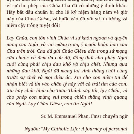
vì sự cho phép của Chúa Cha đã có những ý định khác.
Hãy bắt đầu chuẩn bị cho lễ kỷ niệm hàng năm về giờ
này của Chúa Giêsu, và bước vào đó với sự tin tưởng và
niềm cậy trông tuyệt đối!
Lạy Chúa, con tôn vinh Chúa vì sự khôn ngoan và quyền
năng của Ngài, và vui mừng trong ý muốn hoàn hảo của
Cha trên trời. Cha đã gửi Chúa Giêsu đến trong sứ mạng
cứu chuộc và đem ơn cứu độ, đồng thời cho phép Ngài
cuối cùng phải chịu đau khổ và chịu chết. Nhưng qua
những đau khổ, Ngài đã mang lại vinh thắng cuối cùng
trước sự chết và mọi điều ác. Xin cho con niềm tin để
nhận biết và tin vào chân lý này với cả trái tim của con.
Xin hãy chúc lành cho Tuần Thánh sắp tới, lạy Chúa, và
cho phép con mừng vui trong chiến thắng vinh quang
của Ngài. Lạy Chúa Giêsu, con tin Ngài!
Sr. M. Emmanuel Phan, Fmsr chuyển ngữ
Nguồn
:“My Catholic Life: A journey of personal