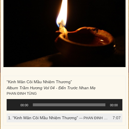
“Kinh Mân Côi Mầu Nhiệm Thương”
Album Trầm Hương Vol 04 - Đến Trước Nhan Mẹ
PHAN ĐINH TÙNG
Trình
00:00
00:00
phát
âm
1.
“Kinh Mân Côi Mầu Nhiệm Thương”
7:07
— PHAN ĐINH TÙNG
thanh