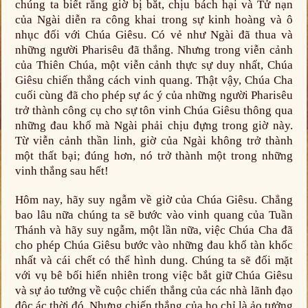
chúng ta biết rằng giờ bị bắt, chịu bách hại và Tử nạn
của Ngài diễn ra công khai trong sự kinh hoàng và ô
nhục đối với Chúa Giêsu. Có vẻ như Ngài đã thua và
những người Pharisêu đã thắng. Nhưng trong viễn cảnh
của Thiên Chúa, một viễn cảnh thực sự duy nhất, Chúa
Giêsu chiến thắng cách vinh quang. Thật vậy, Chúa Cha
cuối cùng đã cho phép sự ác ý của những người Pharisêu
trở thành công cụ cho sự tôn vinh Chúa Giêsu thông qua
những đau khổ mà Ngài phải chịu đựng trong giờ này.
Từ viễn cảnh thần linh, giờ của Ngài không trở thành
một thất bại; đúng hơn, nó trở thành một trong những
vinh thắng sau hết!
Hôm nay, hãy suy ngẫm về giờ của Chúa Giêsu. Chẳng
bao lâu nữa chúng ta sẽ bước vào vinh quang của Tuần
Thánh và hãy suy ngẫm, một lần nữa, việc Chúa Cha đã
cho phép Chúa Giêsu bước vào những đau khổ tàn khốc
nhất và cái chết có thể hình dung. Chúng ta sẽ đối mặt
với vụ bê bối hiển nhiên trong việc bắt giữ Chúa Giêsu
và sự ảo tưởng về cuộc chiến thắng của các nhà lãnh đạo
độc ác thời đó. Nhưng chiến thắng của họ chỉ là ảo tưởng