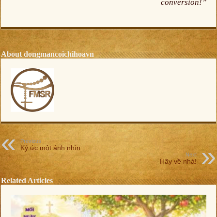
conversion!”
About dongmancoichihoavn
Previous
Ký ức một ánh nhìn
Next
Hãy về nhà!
Related Articles