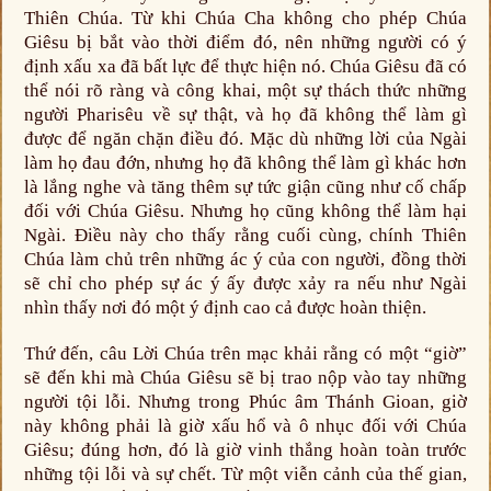
Thiên Chúa. Từ khi Chúa Cha không cho phép Chúa
Giêsu bị bắt vào thời điểm đó, nên những người có ý
định xấu xa đã bất lực để thực hiện nó. Chúa Giêsu đã có
thể nói rõ ràng và công khai, một sự thách thức những
người Pharisêu về sự thật, và họ đã không thể làm gì
được để ngăn chặn điều đó. Mặc dù những lời của Ngài
làm họ đau đớn, nhưng họ đã không thể làm gì khác hơn
là lắng nghe và tăng thêm sự tức giận cũng như cố chấp
đối với Chúa Giêsu. Nhưng họ cũng không thể làm hại
Ngài. Điều này cho thấy rằng cuối cùng, chính Thiên
Chúa làm chủ trên những ác ý của con người, đồng thời
sẽ chỉ cho phép sự ác ý ấy được xảy ra nếu như Ngài
nhìn thấy nơi đó một ý định cao cả được hoàn thiện.
Thứ đến, câu Lời Chúa trên mạc khải rằng có một “giờ”
sẽ đến khi mà Chúa Giêsu sẽ bị trao nộp vào tay những
người tội lỗi. Nhưng trong Phúc âm Thánh Gioan, giờ
này không phải là giờ xấu hổ và ô nhục đối với Chúa
Giêsu; đúng hơn, đó là giờ vinh thắng hoàn toàn trước
những tội lỗi và sự chết. Từ một viễn cảnh của thế gian,