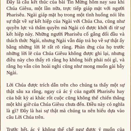
Đây là câu kết thúc của bài Tin Mừng hôm nay sau khi
Chúa Giêsu, một lần nữa, trực tiếp giáp mặt với người
Pharisêu. Ngài giáp mặt họ trong một tình huống nói lên
sự thật về sự kết hiệp của Ngài với Chúa Cha, cũng như
quyền lực và thẩm quyền mà Ngài có được khởi đi từ sự
kết hiệp này. Những người Pharisêu cố gắng đối đầu và
thách thức Ngài, nhưng Ngài vẫn đáp trả họ về sự thật ấy
bằng những lời lẽ rất rõ ràng. Phản ứng của họ trước
những lời lẽ của Chúa Giêsu không được ghi lại, nhưng
điều này cho thấy rõ rằng họ không biết phải nói gì, và
rằng họ vẫn còn hoài nghi cũng như mong muốn gài bẫy
Ngài.
Lời Chúa được trích dẫn trên cho chúng ta thấy một sự
thật sâu xa rằng, ngay cả ác ý của người Pharisêu hay
của bất kỳ ai khác rốt cuộc cũng không thể chiến thắng
một khi giờ của Chúa Giêsu chưa đến. Điều này có nghĩa
là gì? Đây là hai sự thật mà chúng ta nên hiểu dựa vào
câu Lời Chúa trên.
Trước hết, ác ý không thể chế ngự được ý muốn của