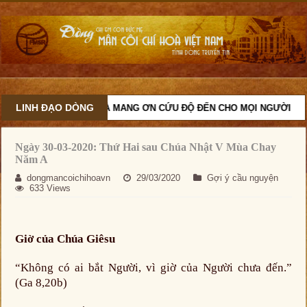
LINH ĐẠO DÒNG
 NHIỆM CỨU ĐỘ, VÀ MANG ƠN CỨU ĐỘ ĐẾN CHO MỌI NGƯỜI
Ngày 30-03-2020: Thứ Hai sau Chúa Nhật V Mùa Chay
Năm A
dongmancoichihoavn
29/03/2020
Gợi ý cầu nguyện
633 Views
Giờ của Chúa Giêsu
“Không có ai bắt Người, vì giờ của Người chưa đến.”
(Ga 8,20b)