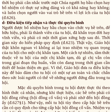
thời họ phải cân nhắc trước mặt Chúa người họ bầu chọn hay
bổ nhiệm có thực sự xứng đáng và có khả năng hay không;
và luôn chọn người vào vai trò bề trên vì lợi ích của tu hội
(đ.626).
d- Điều kiện tiếp nhận và thực thi quyền bính
Người được bổ nhiệm hay bầu chọn vào chức vụ bề trên, để
hữu hiệu, phải là thành viên của tu hội, đã khấn trọn đời hay
vĩnh viễn, và phải có một thời gian xứng hợp sau đó. Thời
gian này do hiến pháp quy định (đ.623). Thật vậy, Giáo hội
thật khôn ngoan vì không ai lại trao nhiệm vụ quan trọng
của tu hội cho một chị khấn tạm. Một cách tự nhiên, tâm thức
thuộc về tu hội của một chị khấn tạm, dù gì chị vẫn còn
trong giai đoạn thụ huấn, vẫn còn đang trong thời gian cần
thiết để hoàn thiện ơn gọi. Vì thế, Giáo hội đưa ra điều kiện
này để bảo đảm cho tu hội có một sự an toàn và chắc chắn
theo sức loài người có thể về những người đứng đầu trong tu
hội.
Mặc dù quyền bính trong tu hội được thực thi theo
hình thức cá nhân, nhưng khi thực hiện, các bề trên phải có
hội đồng riêng (hội đồng cố vấn) và phải nhờ đến hội đồng
ấy (đ.627§1). Như vậy, mỗi tu hội tùy theo cấp bậc bề trên
cần có quy định cho từng cấp bậc hội đồng cố vấn. Nhiệm vụ