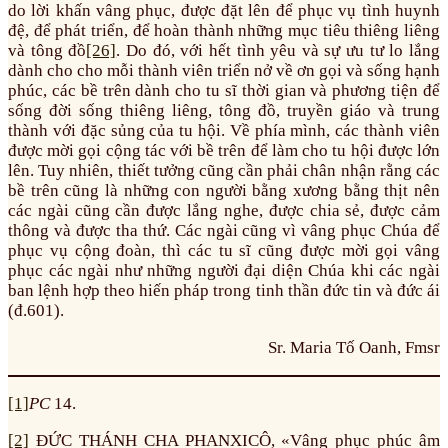
do lời khấn vâng phục, được đặt lên để phục vụ tình huynh
đệ, để phát triển, để hoàn thành những mục tiêu thiêng liêng
và tông đồ
[26]
. Do đó, với hết tình yêu và sự ưu tư lo lắng
dành cho cho mỗi thành viên triển nở về ơn gọi và sống hạnh
phúc, các bề trên dành cho tu sĩ thời gian và phương tiện để
sống đời sống thiêng liêng, tông đồ, truyền giáo và trung
thành với đặc sủng của tu hội. Về phía mình, các thành viên
được mời gọi cộng tác với bề trên để làm cho tu hội được lớn
lên. Tuy nhiên, thiết tưởng cũng cần phải chân nhận rằng các
bề trên cũng là những con người bằng xương bằng thịt nên
các ngài cũng cần được lắng nghe, được chia sẻ, được cảm
thông và được tha thứ. Các ngài cũng vì vâng phục Chúa để
phục vụ cộng đoàn, thì các tu sĩ cũng được mời gọi vâng
phục các ngài như những người đại diện Chúa khi các ngài
ban lệnh hợp theo hiến pháp trong tinh thần đức tin và đức ái
(đ.601).
Sr. Maria Tố Oanh, Fmsr
[1]
PC
14.
[2]
ĐỨC THÁNH CHA PHANXICÔ, «Vâng phục phúc âm