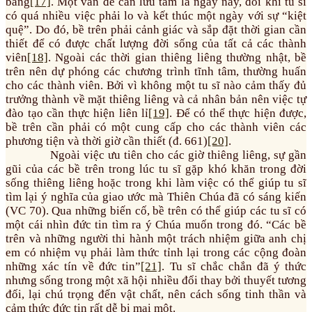
bằng
[17]
. Một vấn đề cần lưu tâm là ngày nay, đôi khi tu sĩ
có quá nhiều việc phải lo và kết thúc một ngày với sự “kiệt
quệ”. Do đó, bề trên phải cảnh giác và sắp đặt thời gian cần
thiết để có được chất lượng đời sống của tất cả các thành
viên
[18]
. Ngoài các thời gian thiêng liêng thường nhật, bề
trên nên dự phóng các chương trình tĩnh tâm, thường huấn
cho các thành viên. Bởi vì không một tu sĩ nào cảm thấy đủ
trưởng thành về mặt thiêng liêng và cả nhân bản nên việc tự
đào tạo cần thực hiện liên lỉ
[19]
. Để có thể thực hiện được,
bề trên cần phải có một cung cấp cho các thành viên các
phương tiện và thời giờ cần thiết (đ. 661)
[20]
.
Ngoài việc ưu tiên cho các giờ thiêng liêng, sự gần
gũi của các bề trên trong lúc tu sĩ gặp khó khăn trong đời
sống thiêng liêng hoặc trong khi làm việc có thể giúp tu sĩ
tìm lại ý nghĩa của giao ước mà Thiên Chúa đã có sáng kiến
(VC 70). Qua những biến cố, bề trên có thể giúp các tu sĩ có
một cái nhìn đức tin tìm ra ý Chúa muốn trong đó. “Các bề
trên và những người thi hành một trách nhiệm giữa anh chị
em có nhiệm vụ phải làm thức tỉnh lại trong các cộng đoàn
những xác tín về đức tin”
[21]
. Tu sĩ chắc chắn đã ý thức
nhưng sống trong một xã hội nhiều đổi thay bởi thuyết tương
đối, lại chú trọng đến vật chất, nên cách sống tinh thần và
cảm thức đức tin rất dễ bị mai một.