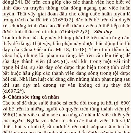
dòng
[24]
. Bề trên còn giúp cho các thành viên học biết về
linh đạo và truyền thống của dòng ngang qua việc huấn
luyện. Thật vậy, giai đoạn đầu cho công cuộc huấn luyện là
trọng trách của Bề trên (đ.650§2), đặc biệt bề trên cần duyệt
xét chương trình đào tạo để mỗi thành viên có thể tiếp nhận
được tinh thần của tu hội (đ.646,652§2).
Sửa dạy
Trách nhiệm sửa dạy này không phải bề trên nào cũng cảm
thấy dễ dàng. Thật vậy, bổn phận này được thúc động bởi lời
dạy của Chúa Giêsu (x. Mt 18, 15-18). Theo tinh thần của
Giáo hội, những lỗi phạm rõ ràng, bề trên cần lên tiếng để
sửa dạy thành viên (đ.695§1). Đôi khi trong một vài tình
trạng bi đát, sự sửa dạy còn được thực hiện trong tính cách
bắt buộc hầu giúp các thành viên đang sống trong tội được
hối cải. Nhà làm luật chỉ dùng đến những hình phạt nặng sau
khi sửa dạy mà đương sự vẫn không có sự thay đổi
(đ.697,2°).
d- Chăm sóc từng cá nhân
Các tu sĩ đã thực sự lệ thuộc cả cuộc đời trong tu hội (đ. 600)
và bề trên là những người có quyền trên từng thành viên (đ.
596§1) nên việc chăm sóc cho từng cá nhân là việc thiết yếu
của người. Nghĩa vụ chăm lo cho các thành viên thật sự là
thiết thực và tinh tế, cần nơi bề trên một sự quan tâm ân cần
để làm sao cho các thành viên cảm thấy được sự yên tâm khi