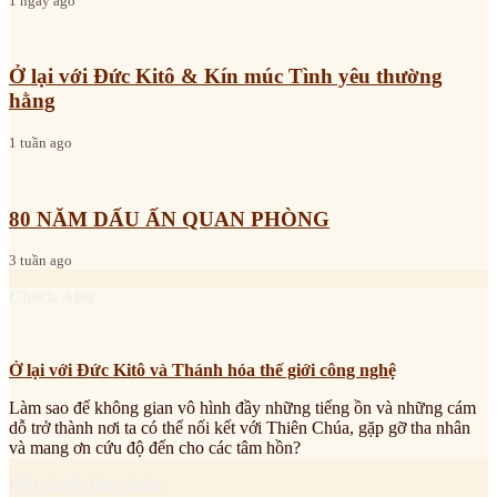
1 ngày ago
Ở lại với Đức Kitô & Kín múc Tình yêu thường
hằng
1 tuần ago
80 NĂM DẤU ẤN QUAN PHÒNG
3 tuần ago
Check Also
Ở lại với Đức Kitô và Thánh hóa thế giới công nghệ
Làm sao để không gian vô hình đầy những tiếng ồn và những cám
dỗ trở thành nơi ta có thể nối kết với Thiên Chúa, gặp gỡ tha nhân
và mang ơn cứu độ đến cho các tâm hồn?
Để lại một bình luận