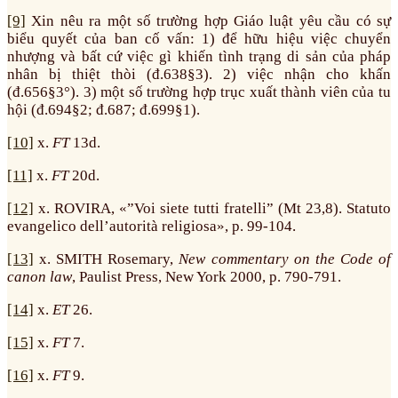
[9]
Xin nêu ra một số trường hợp Giáo luật yêu cầu có sự
biểu quyết của ban cố vấn: 1) để hữu hiệu việc chuyển
nhượng và bất cứ việc gì khiến tình trạng di sản của pháp
nhân bị thiệt thòi (đ.638§3). 2) việc nhận cho khấn
(đ.656§3°). 3) một số trường hợp trục xuất thành viên của tu
hội (đ.694§2; đ.687; đ.699§1).
[10]
x.
FT
13d.
[11]
x.
FT
20d.
[12]
x. ROVIRA, «”Voi siete tutti fratelli” (Mt 23,8). Statuto
evangelico dell’autorità religiosa», p. 99-104.
[13]
x. SMITH Rosemary,
New commentary on the Code of
canon law
, Paulist Press, New York 2000, p. 790-791.
[14]
x.
ET
26.
[15]
x.
FT
7.
[16]
x.
FT
9.