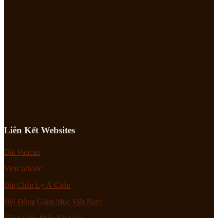
Liên Kết Websites
Đài Vatican
VietCatholic
Đài Chân Lý Á Châu
Hội Đồng Giám Mục Việt Nam