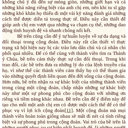
không chú ý đủ đến sự mỏng giòn, những giới hạn và cả
những khả năng riêng biệt của anh chị em, nên khi tu sĩ gặp
những khó khăn họ thiếu đi một vài kỹ năng đánh giá những
cách thế được diễn tả trong thực tế. Điều này cần thiết để
giúp anh chị em vượt qua những va chạm cụ thể, những dao
động tình huynh đệ và nhanh chóng nối kết.
Bề trên cũng cần để ý tự huấn luyện về sự đa dạng và
đối thoại trong cộng đoàn. Điều này rất cần thiết vì thực
trạng xã hội hiện nay bị các trào lưu dân chủ và cá nhân chi
phối quá nhiều. Để có thể cùng với thành viên tìm ra Thánh
ý Chúa, bề trên cảm thấy thực sự cần đối thoại. Trong khi
trao đổi, các bề trên đưa ra những lý do của lệnh truyền của
họ, vì như thế các thành viên cảm thấy họ có thể tham gia
vào những quyết định liên quan đến đời sống của cộng đoàn.
Hơn nữa, bề trên nhận ra sự khác biệt của những thành viên
trong cùng một cộng đoàn, chấp nhận những sự khác biệt
này như một sự phong phú cho cộng đoàn với những ơn
riêng và tiềm năng khác nhau. Bề trên cần để ý điểm này để
tạo cho mỗi một anh chị em có được một cách thế để có thể
phục vụ vì lợi ích cộng đoàn
[11]
. Một cộng đoàn mà mọi
thành viên hoàn toàn giống nhau sẽ mất đi nét cá tính riêng
biệt và sự phong phú trong cộng đoàn. Vai trò của bề trên là
những người phục vụ sự hiệp nhất huynh đệ, là những người