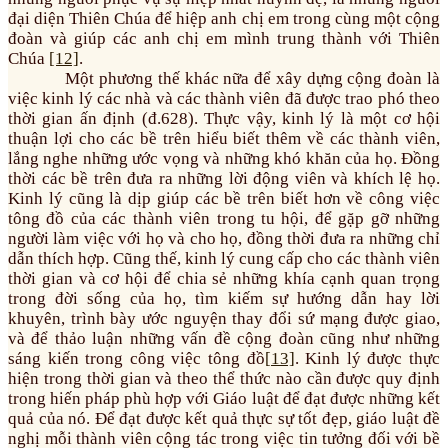
đại diện Thiên Chúa để hiệp anh chị em trong cùng một cộng
đoàn và giúp các anh chị em mình trung thành với Thiên
Chúa
[12]
.
Một phương thế khác nữa để xây dựng cộng đoàn là
việc kinh lý các nhà và các thành viên đã được trao phó theo
thời gian ấn định (đ.628). Thực vậy, kinh lý là một cơ hội
thuận lợi cho các bề trên hiểu biết thêm về các thành viên,
lắng nghe những ước vọng và những khó khăn của họ. Đồng
thời các bề trên đưa ra những lời động viên và khích lệ họ.
Kinh lý cũng là dịp giúp các bề trên biết hơn về công việc
tông đồ của các thành viên trong tu hội, để gặp gỡ những
người làm việc với họ và cho họ, đồng thời đưa ra những chỉ
dẫn thích hợp. Cũng thế, kinh lý cung cấp cho các thành viên
thời gian và cơ hội để chia sẻ những khía cạnh quan trọng
trong đời sống của họ, tìm kiếm sự hướng dẫn hay lời
khuyên, trình bày ước nguyện thay đổi sứ mạng được giao,
và để thảo luận những vấn đề cộng đoàn cũng như những
sáng kiến trong công việc tông đồ
[13]
. Kinh lý được thực
hiện trong thời gian và theo thể thức nào cần được quy định
trong hiến pháp phù hợp với Giáo luật để đạt được những kết
quả của nó. Để đạt được kết quả thực sự tốt đẹp, giáo luật đề
nghị mỗi thành viên cộng tác trong việc tin tưởng đối với bề