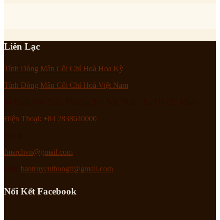
Liên Lạc
Tỉnh Dòng Mân Côi Chí Hoà Hoa Kỳ
Tỉnh Dòng Mân Côi Chí Hoà Việt Nam
94 Bành Văn Trân, Phường Tân Sơn Nhất, Tp. Hồ Chí Minh
Điện Thoại: +84 2838640000
Email :
fmsrchvn@gmail.com
hoặc
bantruyenthongtt@gmail.com
Nối Kết Facebook