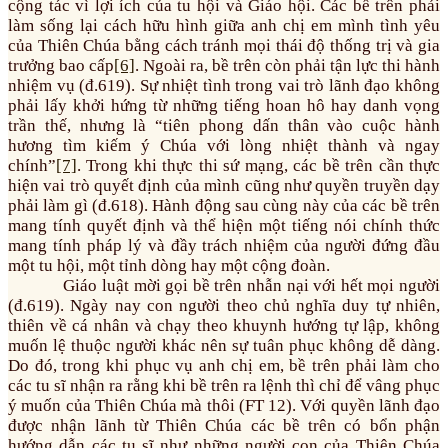
cộng tác vì lợi ích của tu hội và Giáo hội. Các bề trên phải
làm sống lại cách hữu hình giữa anh chị em mình tình yêu
của Thiên Chúa bằng cách tránh mọi thái độ thống trị và gia
trưởng bao cấp
[6]
. Ngoài ra, bề trên còn phải tận lực thi hành
nhiệm vụ (đ.619). Sự nhiệt tình trong vai trò lãnh đạo không
phải lấy khởi hứng từ những tiếng hoan hô hay danh vọng
trần thế, nhưng là “tiên phong dấn thân vào cuộc hành
hương tìm kiếm ý Chúa với lòng nhiệt thành và ngay
chính”
[7]
. Trong khi thực thi sứ mạng, các bề trên cần thực
hiện vai trò quyết định của mình cũng như quyền truyền dạy
phải làm gì (đ.618). Hành động sau cùng này của các bề trên
mang tính quyết định và thể hiện một tiếng nói chính thức
mang tính pháp lý và đầy trách nhiệm của người đứng đầu
một tu hội, một tỉnh dòng hay một cộng đoàn.
Giáo luật mời gọi bề trên nhẫn nại với hết mọi người
(đ.619). Ngày nay con người theo chủ nghĩa duy tự nhiên,
thiên về cá nhân và chạy theo khuynh hướng tự lập, không
muốn lệ thuộc người khác nên sự tuân phục không dễ dàng.
Do đó, trong khi phục vụ anh chị em, bề trên phải làm cho
các tu sĩ nhận ra rằng khi bề trên ra lệnh thì chỉ để vâng phục
ý muốn của Thiên Chúa mà thôi (FT 12). Với quyền lãnh đạo
được nhận lãnh từ Thiên Chúa các bề trên có bổn phận
hướng dẫn các tu sĩ như những người con của Thiên Chúa