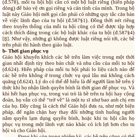
(đ.578), mỗi tu hội hội cần có một bộ luật riêng (hiến pháp
dòng) để bảo vệ ơn gọi riêng và căn tính của mình. Trong bộ
luật này Giáo hội mời gọi cần phải có những quy tắc căn bản
về việc lãnh đạo của tu hội (đ.587§1). Đồng thời nét riêng
theo truyền thống của mỗi tu hội cũng có thể được tập hợp
cách thích đáng trong các bộ luật khác của tu hội (đ.587§4)
[8]
. Như vậy, những gì không được luật riêng nói tới, các bề
trên phải thi hành theo giáo luật.
b- Thời gian phục vụ
Giáo hội khuyến khích các bề trên làm việc trong một thời
gian nhất định tùy theo bản chất và nhu cầu của mỗi tu hội
(đ.624). Hiến pháp của mỗi tu hội phải lo liệu cách nào để
các bề trên không ở trong chức vụ quá lâu mà không cách
quãng (đ.624). Lý do có thể dễ hiểu là để người làm bề trên ý
thức khi họ nhận lãnh quyền bính là thời gian để phục vụ. Và
khi hết hạn phục vụ, trong vai trò là bề trên tu hội hay cộng
đoàn, họ vẫn có thể “trở về” là một tu sĩ như bao anh chị em
của họ. Đây cũng là cách thế Giáo hội đưa ra, như một biện
pháp, để ngăn chặn hay thay đổi những tình huống người
nắm quyền lạm dụng quyền bính, hoặc khi tu hội cần họ
phục vụ trong một lãnh vực nào khác có ích lợi hơn cho tu
hội và cho Giáo hội.
Đang khi còn trong nhiệm kỳ, các bề trên cũng có thể