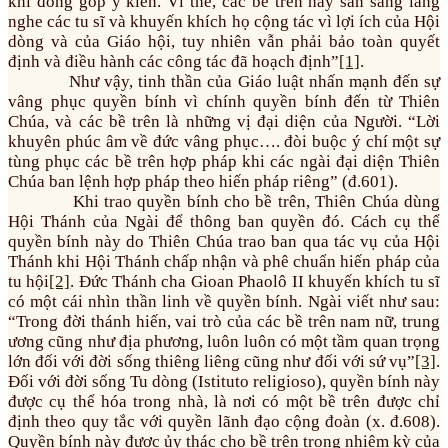
khi đóng góp ý kiến. Vì thế, các bề trên hãy sẵn sàng lắng
nghe các tu sĩ và khuyến khích họ cộng tác vì lợi ích của Hội
dòng và của Giáo hội, tuy nhiên vẫn phải bảo toàn quyết
định và điều hành các công tác đã hoạch định”
[1]
.
Như vậy, tinh thần của Giáo luật nhấn mạnh đến sự
vâng phục quyền bính vì chính quyền bính đến từ Thiên
Chúa, và các bề trên là những vị đại diện của Người. “Lời
khuyên phúc âm về đức vâng phục…. đòi buộc ý chí một sự
tùng phục các bề trên hợp pháp khi các ngài đại diện Thiên
Chúa ban lệnh hợp pháp theo hiến pháp riêng” (đ.601).
Khi trao quyền bính cho bề trên, Thiên Chúa dùng
Hội Thánh của Ngài để thông ban quyền đó. Cách cụ thể
quyền bính này do Thiên Chúa trao ban qua tác vụ của Hội
Thánh khi Hội Thánh chấp nhận và phê chuẩn hiến pháp của
tu hội
[2]
. Đức Thánh cha Gioan Phaolô II khuyến khích tu sĩ
có một cái nhìn thần linh về quyền bính. Ngài viết như sau:
“Trong đời thánh hiến, vai trò của các bề trên nam nữ, trung
ương cũng như địa phương, luôn luôn có một tầm quan trọng
lớn đối với đời sống thiêng liêng cũng như đối với sứ vụ”
[3]
.
Đối với đời sống Tu dòng (Istituto religioso), quyền bính này
được cụ thể hóa trong nhà, là nơi có một bề trên được chỉ
định theo quy tắc với quyền lãnh đạo cộng đoàn (x. đ.608).
Quyền bính này được ủy thác cho bề trên trong nhiệm kỳ của