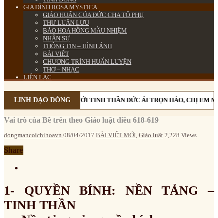
GIA ĐÌNH ROSA MYSTICA
GIÁO HUẤN CỦA ĐỨC CHA TỔ PHỤ
THƯ LUÂN LƯU
BÁO HOA HỒNG MẦU NHIỆM
NHÂN SỰ
THÔNG TIN – HÌNH ẢNH
BÀI VIẾT
CHƯƠNG TRÌNH HUẤN LUYỆN
THƠ – NHẠC
LIÊN LẠC
LINH ĐẠO DÒNG
VỚI TINH THẦN ĐỨC ÁI TRỌN HẢO, CHỊ EM MÂN 
Vai trò của Bề trên theo Giáo luật điều 618-619
dongmancoichihoavn
08/04/2017
BÀI VIẾT MỚI
,
Giáo luật
2,228 Views
Share
1- QUYỀN BÍNH: NỀN TẢNG –
TINH THẦN