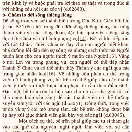
trên kinh lý và buộc phải trả lời theo sự thật và trong đức ái
với những câu hỏi của các vị (đ.628§3).
b- Chăm lo đời sống thiêng liêng
Để sống trọn vẹn sự thánh hiến trong Đức Kitô, Giáo hội lưu
ý các Bề Trên chú trọng đến đời sống thiêng liêng của từng
thành viên và của cộng đoàn, đặc biệt qua việc siêng năng
đọc Lời Chúa và cử hành phụng vụ
[14]
. Bởi vì khi tiếp xúc
với Lời Chúa, Thiên Chúa sẽ dạy cho con người biết khám
phá đường lối dẫn đến sự sống và những cách thức mà Người
muốn làm cho con người thích ý muốn của Người
[15]
. Vâng
ở nơi Lời và trong phụng vụ, con người có thể tiếp nhận
Thánh Ý Chúa và có thể nhìn thấy Thánh ý của ngài qua các
trung gian nhân loại
[16]
. Về những bổn phận cụ thể trong
việc cử hành phụng vụ, bề trên có thể giúp cho các thành
viên ý thức và thực hiện bổn phận tối cần theo điều 663.
Đặc biệt, bề trên còn lo liệu sao cho có các cha giải tội có
khả năng luôn sẵn sàng để các thành viên có thể thường
xuyên xưng tội với các ngài (đ.630§1). Đồng thời, trong việc
tự do và tự ý cởi mở lương tâm, các bề trên không được bắt
ép hay xúi giục thành viên giãi bày với các ngài (đ.630§5).
Một cách cụ thể, bề trên phải giúp các tu sĩ tham gia
vào các giờ cầu nguyện, nghỉ ngơi, làm việc với sự cân