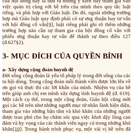
của hội đồng này là đưa ra những ý kiến hay tham gia vào
việc quản trị cùng với bề trên của mình theo quy tắc luật
riêng, và phù hợp với Giáo luật. Do đó, ngoài những trường
hợp mà Giáo luật quy định phải có sự ưng thuận hay tư vấn
với hội đồng cố vấn
[9]
, luật riêng phải ghi rõ thêm những
trường hợp nào cần sự tham gia của hội đồng cố vấn với
phiếu ưng thuận hay tư vấn để thành sự theo điều 127
(đ.627§2).
3- MỤC ĐÍCH CỦA QUYỀN BÍNH
a- Xây dựng cộng đoàn huynh đệ
Đời sống cộng đoàn là yếu tố pháp lý trong đời sống của các
tu hội dòng. Trong cộng đoàn mỗi thành viên được lớn lên về
ơn gọi và thực thi các lời khấn của mình. Nhiệm vụ của bề
trên giúp anh chị em mình xây dựng tình huynh đệ (đ. 619).
Một cách cụ thể, trong một cộng đoàn, Giáo hội cũng mời
gọi các bề trên như những người mục tử nhân lành hiện diện,
tham gia vào những bận tâm và khó khăn của những người
được trao phó cho họ chăm sóc qua việc khơi dậy lòng can
đảm và hy vọng của các thành viên ngay cả trong những khó
khăn
[10]
. Trong hành trình phục vụ, một vài vị bề trên đã