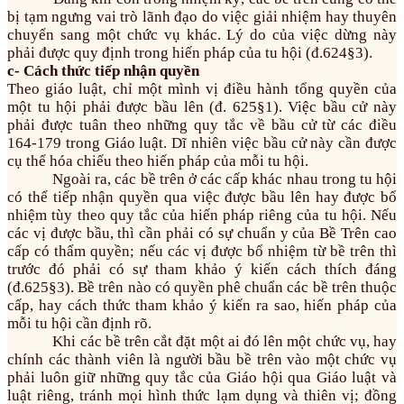
bị tạm ngưng vai trò lãnh đạo do việc giải nhiệm hay thuyên
chuyển sang một chức vụ khác. Lý do của việc dừng này
phải được quy định trong hiến pháp của tu hội (đ.624§3).
c- Cách thức tiếp nhận quyền
Theo giáo luật, chỉ một mình vị điều hành tổng quyền của
một tu hội phải được bầu lên (đ. 625§1). Việc bầu cử này
phải được tuân theo những quy tắc về bầu cử từ các điều
164-179 trong Giáo luật. Dĩ nhiên việc bầu cử này cần được
cụ thể hóa chiếu theo hiến pháp của mỗi tu hội.
Ngoài ra, các bề trên ở các cấp khác nhau trong tu hội
có thể tiếp nhận quyền qua việc được bầu lên hay được bổ
nhiệm tùy theo quy tắc của hiến pháp riêng của tu hội. Nếu
các vị được bầu, thì cần phải có sự chuẩn y của Bề Trên cao
cấp có thẩm quyền; nếu các vị được bổ nhiệm từ bề trên thì
trước đó phải có sự tham khảo ý kiến cách thích đáng
(đ.625§3). Bề trên nào có quyền phê chuẩn các bề trên thuộc
cấp, hay cách thức tham khảo ý kiến ra sao, hiến pháp của
mỗi tu hội cần định rõ.
Khi các bề trên cắt đặt một ai đó lên một chức vụ, hay
chính các thành viên là người bầu bề trên vào một chức vụ
phải luôn giữ những quy tắc của Giáo hội qua Giáo luật và
luật riêng, tránh mọi hình thức lạm dụng và thiên vị; đồng