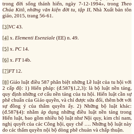
trong đời sống thánh hiến, ngày 7-12-1994
»
, trong
Theo
Chúa Kitô, những văn kiện đời tu, tập II
, Nhà Xuất bản tôn
giáo, 2015, trang 56-61.
[3]
VC
43.
[4]
x.
Elementi Esenziale
(EE) n. 49.
[5]
x.
PC
14.
[6]
x.
FT
14b.
[7]
FT
12.
[8]
Giáo luật điều 587 phân biệt những Lề luật của tu hội với
2 cấp độ: 1) Hiến pháp: (đ.587§1,2,3): là bộ luật nền tảng,
quy định những cơ cấu nền tảng của tu hội. Hiến luật cần sự
phê chuẩn của Giáo quyền, và chỉ được sửa đổi, thêm bớt với
sự đồng ý của thẩm quyền ấy. 2) Những bộ luật khác:
(đ.587§4): nhằm áp dụng những điều luật nền tảng trong
Hiến luật, bao gồm nhiều bộ luật như Nội quy, kim chỉ nam,
nghị quyết của các Công hội, quy chế …. Những bộ luật này
do các thẩm quyền nội bộ dòng phê chuản và chấp thuận.