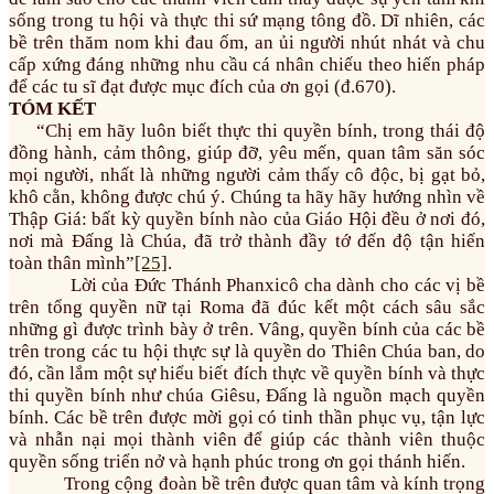
sống trong tu hội và thực thi sứ mạng tông đồ. Dĩ nhiên, các
bề trên thăm nom khi đau ốm, an ủi người nhút nhát và chu
cấp xứng đáng những nhu cầu cá nhân chiếu theo hiến pháp
để các tu sĩ đạt được mục đích của ơn gọi (đ.670).
TÓM KẾT
“Chị em hãy luôn biết thực thi quyền bính, trong thái độ
đồng hành, cảm thông, giúp đỡ, yêu mến, quan tâm săn sóc
mọi người, nhất là những người cảm thấy cô độc, bị gạt bỏ,
khô cằn, không được chú ý. Chúng ta hãy hãy hướng nhìn về
Thập Giá: bất kỳ quyền bính nào của Giáo Hội đều ở nơi đó,
nơi mà Đấng là Chúa, đã trở thành đầy tớ đến độ tận hiến
toàn thân mình”
[25]
.
Lời của Đức Thánh Phanxicô cha dành cho các vị bề
trên tổng quyền nữ tại Roma đã đúc kết một cách sâu sắc
những gì được trình bày ở trên. Vâng, quyền bính của các bề
trên trong các tu hội thực sự là quyền do Thiên Chúa ban, do
đó, cần lắm một sự hiểu biết đích thực về quyền bính và thực
thi quyền bính như chúa Giêsu, Đấng là nguồn mạch quyền
bính. Các bề trên được mời gọi có tinh thần phục vụ, tận lực
và nhẫn nại mọi thành viên để giúp các thành viên thuộc
quyền sống triển nở và hạnh phúc trong ơn gọi thánh hiến.
Trong cộng đoàn bề trên được quan tâm và kính trọng