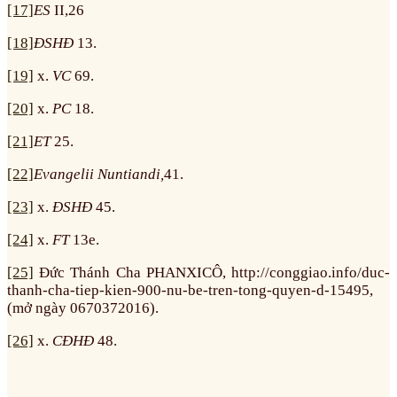
[17]
ES
II,26
[18]
ĐSHĐ
13.
[19]
x.
VC
69.
[20]
x.
PC
18.
[21]
ET
25.
[22]
Evangelii Nuntiandi,
41.
[23]
x.
ĐSHĐ
45.
[24]
x.
FT
13e.
[25]
Đức Thánh Cha PHANXICÔ, http://conggiao.info/duc-
thanh-cha-tiep-kien-900-nu-be-tren-tong-quyen-d-15495,
(mở ngày 0670372016).
[26]
x.
CĐHĐ
48.