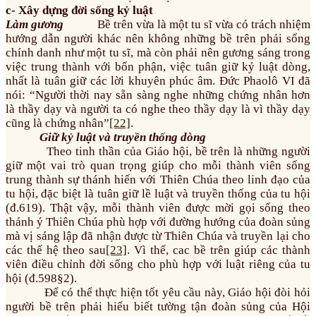
c- Xây dựng đời sống kỷ luật
Làm gương
Bề trên vừa là một tu sĩ vừa có trách nhiệm
hướng dẫn người khác nên không những bề trên phải sống
chính danh như một tu sĩ, mà còn phải nên gương sáng trong
việc trung thành với bổn phận, việc tuân giữ kỷ luật dòng,
nhất là tuân giữ các lời khuyên phúc âm. Đức Phaolô VI đã
nói: “Người thời nay sẵn sàng nghe những chứng nhân hơn
là thầy dạy và người ta có nghe theo thầy dạy là vì thầy dạy
cũng là chứng nhân”
[22]
.
Giữ kỷ luật và truyền thống dòng
Theo tinh thần của Giáo hội, bề trên là những người
giữ một vai trò quan trọng giúp cho mỗi thành viên sống
trung thành sự thánh hiến với Thiên Chúa theo linh đạo của
tu hội, đặc biệt là tuân giữ lề luật và truyền thống của tu hội
(đ.619). Thật vậy, mỗi thành viên được mời gọi sống theo
thánh ý Thiên Chúa phù hợp với đường hướng của đoàn sủng
mà vị sáng lập đã nhận được từ Thiên Chúa và truyền lại cho
các thế hệ theo sau
[23]
. Vì thế, cac bề trên giúp các thành
viên điều chỉnh đời sống cho phù hợp với luật riêng của tu
hội (đ.598§2).
Để có thể thực hiện tốt yêu cầu này, Giáo hội đòi hỏi
người bề trên phải hiểu biết tường tận đoàn sủng của Hội