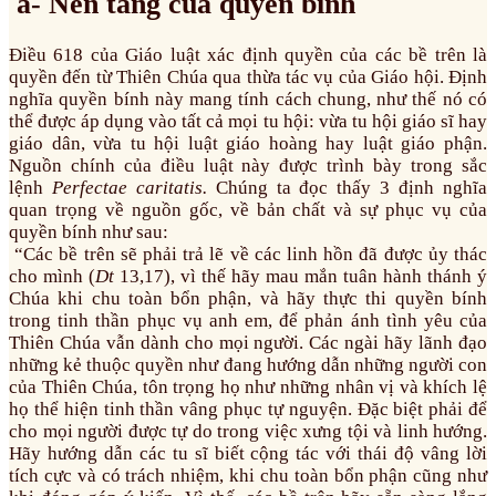
a- Nền tảng của quyền bính
Điều 618 của Giáo luật xác định quyền của các bề trên là
quyền đến từ Thiên Chúa qua thừa tác vụ của Giáo hội. Định
nghĩa quyền bính này mang tính cách chung, như thế nó có
thể được áp dụng vào tất cả mọi tu hội: vừa tu hội giáo sĩ hay
giáo dân, vừa tu hội luật giáo hoàng hay luật giáo phận.
Nguồn chính của điều luật này được trình bày trong sắc
lệnh
Perfectae caritatis.
Chúng ta đọc thấy 3 định nghĩa
quan trọng về nguồn gốc, về bản chất và sự phục vụ của
quyền bính như sau:
“Các bề trên sẽ phải trả lẽ về các linh hồn đã được ủy thác
cho mình (
Dt
13,17), vì thế hãy mau mắn tuân hành thánh ý
Chúa khi chu toàn bổn phận, và hãy thực thi quyền bính
trong tinh thần phục vụ anh em, để phản ánh tình yêu của
Thiên Chúa vẫn dành cho mọi người. Các ngài hãy lãnh đạo
những kẻ thuộc quyền như đang hướng dẫn những người con
của Thiên Chúa, tôn trọng họ như những nhân vị và khích lệ
họ thể hiện tinh thần vâng phục tự nguyện. Đặc biệt phải để
cho mọi người được tự do trong việc xưng tội và linh hướng.
Hãy hướng dẫn các tu sĩ biết cộng tác với thái độ vâng lời
tích cực và có trách nhiệm, khi chu toàn bổn phận cũng như