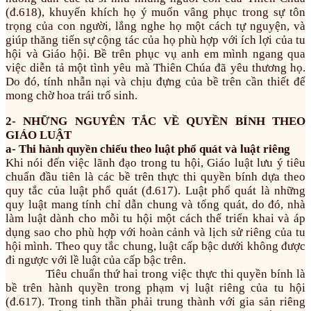
(đ.618), khuyến khích họ ý muốn vâng phục trong sự tôn
trọng của con người, lắng nghe họ một cách tự nguyện, và
giúp thăng tiến sự cộng tác của họ phù hợp với ích lợi của tu
hội và Giáo hội. Bề trên phục vụ anh em mình ngang qua
việc diễn tả một tình yêu mà Thiên Chúa đã yêu thương họ.
Do đó, tính nhẫn nại và chịu đựng của bề trên cần thiết để
mong chờ hoa trái trổ sinh.
2- NHỮNG NGUYÊN TẮC VỀ QUYỀN BÍNH THEO
GIÁO LUẬT
a- Thi hành quyền chiếu theo luật phổ quát và luật riêng
Khi nói đến việc lãnh đạo trong tu hội, Giáo luật lưu ý tiêu
chuẩn đầu tiên là các bề trên thực thi quyền bính dựa theo
quy tắc của luật phổ quát (đ.617). Luật phổ quát là những
quy luật mang tính chỉ dẫn chung và tổng quát, do đó, nhà
làm luật dành cho mỗi tu hội một cách thế triển khai và áp
dụng sao cho phù hợp với hoàn cảnh và lịch sử riêng của tu
hội mình. Theo quy tắc chung, luật cấp bậc dưới không được
đi ngược với lề luật của cấp bậc trên.
Tiêu chuẩn thứ hai trong việc thực thi quyền bính là
bề trên hành quyền trong phạm vị luật riêng của tu hội
(đ.617). Trong tinh thần phải trung thành với gia sản riêng