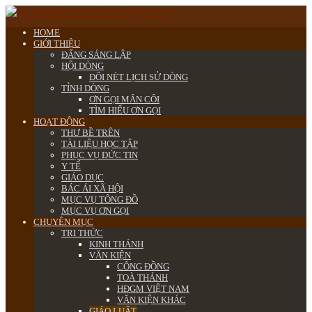
HOME
GIỚI THIỆU
ĐẤNG SÁNG LẬP
HỘI DÒNG
ĐÔI NÉT LỊCH SỬ DÒNG
TỈNH DÒNG
ƠN GỌI MÂN CÔI
TÌM HIỂU ƠN GỌI
HOẠT ĐỘNG
THƯ BỀ TRÊN
TÀI LIỆU HỌC TẬP
PHỤC VỤ ĐỨC TIN
Y TẾ
GIÁO DỤC
BÁC ÁI XÃ HỘI
MỤC VỤ TÔNG ĐỒ
MỤC VỤ ƠN GỌI
CHUYÊN MỤC
TRI THỨC
KINH THÁNH
VĂN KIỆN
CÔNG ĐỒNG
TOÀ THÁNH
HĐGM VIỆT NAM
VĂN KIỆN KHÁC
GIÁO LUẬT