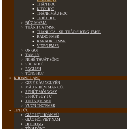
THẦN HỌC
KITÔ HỌC
THÁNH MẪU HỌC
TRIẾT HỌC
ĐỨC MARIA
THÁNH CA FMSR
THÁNH CA – SR. THẢO SƯƠNG, FMSR
RADIO FMSR
KARAOKE FMSR
VIDEO FMSR
ƠN GỌI
TÂM LÝ
NGHỆ THUẬT SỐNG
SỨC KHOẺ
ENGLISH
TỔNG HỢP
KHOẢNG LẶNG
GỢI Ý CẦU NGUYỆN
MẦU NHIỆM MÂN CÔI
3 PHÚT MỖI NGÀY
5 PHÚT SUY TƯ
THƯ VIỆN ẢNH
VƯỜN THƠ FMSR
TIN TỨC
GIÁO HỘI HOÀN VŨ
GIÁO HỘI VIỆT NAM
HỘI DÒNG
TỈNH DÒNG