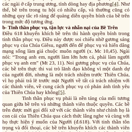
các ngài ở cấp trung ương, tỉnh dòng hay địa phương
[4]
. Như
thế, bề trên trong tu hội có nhiều cấp, và thường cũng có
những quy tắc rõ ràng để quảng diễn quyền bính của bề trên
trong mức độ tương ứng.
b- Tinh thần phục vụ, tận lực và nhẫn nại của Bề Trên
Điều 618 khuyến khích bề trên thi hành quyền bính trong
tinh thần phục vụ. Điều này được soi chiếu nhờ gương sáng
phục vụ của Chúa Giêsu, người đến để phục vụ và hiến dâng
mạng sống làm giá chuộc muôn người (x. Mc 10,45). Ngài
nói: “Trong anh em, người làm lớn hơn cả, phải làm người
phục vụ anh em” (Mt 23, 11). Noi gương phục vụ của Chúa,
các bề trên thực thi vai trò lãnh đạo không vì một danh dự
của người đời, nhưng là một trách nhiệm trước Thiên Chúa,
vì họ phải trả lẽ trước mặt Người về tất cả trách nhiệm với
các thành viên, về cung cách phục vụ có phản ánh tình yêu
của Thiên Chúa hay không
[5]
.
Tinh thần phục vụ phải là nền tảng của mối tương
quan giữa bề trên và những thành viên thuộc quyền. Các bề
trên được mời gọi đối xử với các thành viên như chính họ là
con cái của Thiên Chúa qua cách thức lắng nghe và cùng với
họ thực hiện ý muốn của Người (đ.618). Với tinh thần tôn
trọng và đối thoại, các bề trên khuyến khích các thành viên