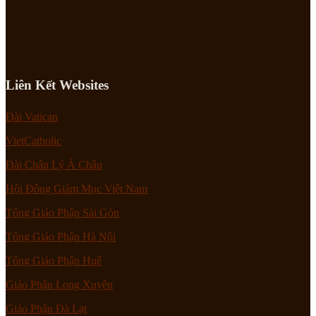
Liên Kết Websites
Đài Vatican
VietCatholic
Đài Chân Lý Á Châu
Hội Đồng Giám Mục Việt Nam
Tổng Giáo Phận Sài Gòn
Tổng Giáo Phận Hà Nội
Tổng Giáo Phận Huế
Giáo Phận Long Xuyên
Giáo Phận Đà Lạt