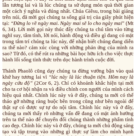
lẫn tương lai và là lúc chúng ta sử dụng món quà thời gian
một cách ý nghĩa và đúng nhất. Chúa Giêsu, trong bài giảng
trên núi, đã mời gọi chúng ta sống giá trị của giây phút hiện
tại:
“Đừng lo về ngày mai. Ngày mai sẽ lo cho ngày mai
” (Mt
6, 34). Lời mời gọi này thúc đẩy chúng ta chú tâm vào từng
nghĩ suy, tâm tình, lời nói, hành động và điều gì đang có mặt
trong tâm trí chúng ta lúc này, để nhận biết chúng đang diễn
ra thế nào? cảm xúc cùng với những phản ứng của mình ra
sao? Từ đó, có thể rút ra những bài học hữu ích cho việc thực
hành lối sống tỉnh thức trên dọc hành trình cuộc đời.
Thánh Phaolô cũng dạy chúng ta đừng vướng bận vào quá
khứ hay tương lai vì
“lúc này là lúc thuận tiện. Hôm nay là
ngày cứu độ”
(2Cor 6, 2). Chỉ có khoảnh khắc hiện tại mới
cho ta cơ hội nhận ra và điều chỉnh con người của mình cách
hiệu quả nhất. Chính lúc này và ở đây, chúng ta mới có thể
tháo gỡ những ràng buộc bên trong cũng như bên ngoài để
thật sự có được sự tự do nội tâm. Chính lúc này và ở đây,
chúng ta mới thấy rõ những vấn đề đang có mặt ảnh hưởng
trên ta thế nào để chuyển đổi chúng thành những phẩm tính
cao đẹp. Chính lúc này và ở đây, chúng ta mới chủ động sáng
tạo và tập trung vào những gì thực sự làm cho mình hạnh