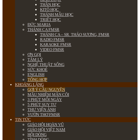
THẦN HỌC
KITÔ HỌC
THÁNH MẪU HỌC
TRIẾT HỌC
ĐỨC MARIA
THÁNH CA FMSR
THÁNH CA – SR. THẢO SƯƠNG, FMSR
RADIO FMSR
KARAOKE FMSR
VIDEO FMSR
ƠN GỌI
TÂM LÝ
NGHỆ THUẬT SỐNG
SỨC KHOẺ
ENGLISH
TỔNG HỢP
KHOẢNG LẶNG
GỢI Ý CẦU NGUYỆN
MẦU NHIỆM MÂN CÔI
3 PHÚT MỖI NGÀY
5 PHÚT SUY TƯ
THƯ VIỆN ẢNH
VƯỜN THƠ FMSR
TIN TỨC
GIÁO HỘI HOÀN VŨ
GIÁO HỘI VIỆT NAM
HỘI DÒNG
TỈNH DÒNG