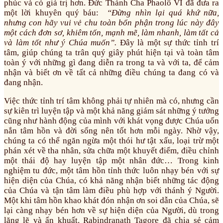
phúc và có giá trị hơn. Đức Thánh Cha Phaolô VI đã đưa ra
một lời khuyên quý báu:
“Đừng nhìn lại quá khứ nữa,
nhưng con hãy vui vẻ chu toàn bổn phận trong lúc này đây
một cách đơn sơ, khiêm tốn, mạnh mẽ, làm nhanh, làm tất cả
và làm tốt như ý Chúa muốn”.
Đây là một sự thức tỉnh trí
tâm, giúp chúng ta trân quý giây phút hiện tại và toàn tâm
toàn ý với những gì đang diễn ra trong ta và với ta, để cảm
nhận và biết ơn về tất cả những điều chúng ta đang có và
đang nhận.
Việc thức tỉnh trí tâm không phải tự nhiên mà có, nhưng cần
sự kiên trì luyện tập và một khả năng giám sát những ý tưởng
cũng như hành động của mình với khát vọng được Chúa uốn
nắn tâm hồn và đời sống nên tốt hơn mỗi ngày. Nhờ vậy,
chúng ta có thể ngăn ngừa một thói hư tật xấu, loại trừ một
phán xét về tha nhân, sửa chữa một khuyết điểm, điều chỉnh
một thái độ hay luyện tập một nhân đức… Trong kinh
nghiệm tu đức, một tâm hồn tỉnh thức luôn nhạy bén với sự
hiện diện của Chúa, có khả năng nhận biết những tác động
của Chúa và tận tâm làm điều phù hợp với thánh ý Người.
Một khi tâm hồn khao khát đón nhận ơn soi dẫn của Chúa, sẽ
lại càng nhạy bén hơn về sự hiện diện của Người, dù trong
lặng lẽ và ẩn khuất. Rabindranath Tagore đã chia sẻ cảm