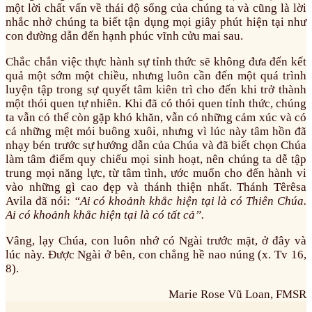
một lời chất vấn về thái độ sống của chúng ta và cũng là lời
nhắc nhở chúng ta biết tận dụng mọi giây phút hiện tại như
con đường dẫn đến hạnh phúc vĩnh cửu mai sau.
Chắc chắn việc thực hành sự tỉnh thức sẽ không đưa đến kết
quả một sớm một chiều, nhưng luôn cần đến một quá trình
luyện tập trong sự quyết tâm kiên trì cho đến khi trở thành
một thói quen tự nhiên. Khi đã có thói quen tỉnh thức, chúng
ta vẫn có thể còn gặp khó khăn, vẫn có những cảm xúc và có
cả những mệt mỏi buông xuôi, nhưng vì lúc này tâm hồn đã
nhạy bén trước sự hướng dẫn của Chúa và đã biết chọn Chúa
làm tâm điểm quy chiếu mọi sinh hoạt, nên chúng ta dễ tập
trung mọi năng lực, từ tâm tình, ước muốn cho đến hành vi
vào những gì cao đẹp và thánh thiện nhất. Thánh Têrêsa
Avila đã nói:
“Ai có khoảnh khắc hiện tại là có Thiên Chúa.
Ai có khoảnh khắc hiện tại là có tất cả”.
Vâng, lạy Chúa, con luôn nhớ có Ngài trước mặt, ở đây và
lúc này. Được Ngài ở bên, con chẳng hề nao núng (x. Tv 16,
8).
Marie Rose Vũ Loan, FMSR