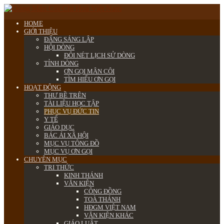
HOME
GIỚI THIỆU
ĐẤNG SÁNG LẬP
HỘI DÒNG
ĐÔI NÉT LỊCH SỬ DÒNG
TỈNH DÒNG
ƠN GỌI MÂN CÔI
TÌM HIỂU ƠN GỌI
HOẠT ĐỘNG
THƯ BỀ TRÊN
TÀI LIỆU HỌC TẬP
PHỤC VỤ ĐỨC TIN
Y TẾ
GIÁO DỤC
BÁC ÁI XÃ HỘI
MỤC VỤ TÔNG ĐỒ
MỤC VỤ ƠN GỌI
CHUYÊN MỤC
TRI THỨC
KINH THÁNH
VĂN KIỆN
CÔNG ĐỒNG
TOÀ THÁNH
HĐGM VIỆT NAM
VĂN KIỆN KHÁC
GIÁO LUẬT