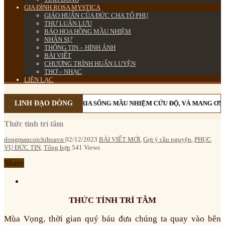
GIA ĐÌNH ROSA MYSTICA
GIÁO HUẤN CỦA ĐỨC CHA TỔ PHỤ
THƯ LUÂN LƯU
BÁO HOA HỒNG MẦU NHIỆM
NHÂN SỰ
THÔNG TIN – HÌNH ẢNH
BÀI VIẾT
CHƯƠNG TRÌNH HUẤN LUYỆN
THƠ – NHẠC
LIÊN LẠC
M MÂN CÔI CÙNG MẸ MARIA SỐNG MẦU NHIỆM CỨU ĐỘ, VÀ MANG ƠN C
LINH ĐẠO DÒNG
Thức tỉnh trí tâm
dongmancoichihoavn
02/12/2023
BÀI VIẾT MỚI
,
Gợi ý cầu nguyện
,
PHỤC
VỤ ĐỨC TIN
,
Tổng hợp
541 Views
Share
THỨC TỈNH TRÍ TÂM
Mùa Vọng, thời gian quý báu đưa chúng ta quay vào bên