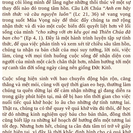
trong cõi lòng mình để lắng nghe những thôi thúc về một sự
thay đổi nào đó trong tâm hồn. Câu Lời Chúa “
Anh em hãy
tỉnh thức và cầu nguyện luôn
”
(Lc 21, 36) sẽ vang vọng
trong suốt Mùa Vọng này để thúc đẩy chúng ta mở rộng
nhận thức và đi vào một cuộc biến đổi quyết liệt hơn về lối
sống của mình
“cho xứng với ơn kêu gọi mà Thiên Chúa đã
ban cho”
(Ep 4, 1). Đây là một hành trình luyện tập sự tỉnh
thức, để qua việc phản tỉnh và xem xét từ chiều sâu tâm hồn,
chúng ta nhận ra bản chất của mọi suy tưởng, lời nói, việc
làm, cùng với mọi tình huống cuộc sống để nhận diện con
người của mình một cách chân thật hơn, nhằm hướng tới một
sự canh tân đời sống ngày càng nên giống Đức Kitô.
Cuộc sống hiện sinh với bao chuyển động bận rộn, căng
thẳng và mệt mỏi, cùng với quỹ thời gian eo hẹp, thường làm
chúng ta quên dừng lại để cảm nhận những gì đang diễn ra
trong giây phút hiện tại, mà dễ bị hao tốn thời gian cho việc
nuối tiếc quá khứ hoặc lo âu cho những dự tính tương lai.
Thật ra, chúng ta có thể quay về quá khứ vừa đủ thôi, để học
từ đó những kinh nghiệm quý báu cho bản thân, đồng thời
cũng biết lập ra những kế hoạch để hướng đến một tương lai
tốt đẹp. Nhưng hơn hết, chúng ta cần đưa tâm trí trở về giây
phút hiện tại, vì đây là thời khắc định hình cho cả quá khứ