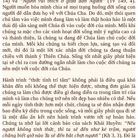
14) và
“Người vui thích ở giữa dân Người”
(Tv 149, 4).
Người muốn hòa mình chia sẻ mọi trạng huống đời sống con
người để dẫn đưa họ về với Chúa Cha. Do đó, một thói quen
chú tâm vào việc mình đang làm và làm thật hoàn hảo là một
thái độ sẵn sàng mời Chúa đi vào cuộc đời của mình. Mỗi khi
chúng ta mặc cho các sinh hoạt đời sống một ý nghĩa cao cả
và thánh thiện, là chúng ta đang để Chúa làm chủ cuộc đời
của mình. Mỗi khi chúng ta biết chọn lựa, sáng tạo và đổi
mới, thì đó là một lời xác nhận đời chúng ta đang thuận
chiều với thánh ý Thiên Chúa. Sống tốt nhất giây phút hiện
tại sẽ chỉ ra con đường ngắn nhất làm cho cuộc đời chúng ta
nên một với cuộc đời của Chúa.
Hành trình “thức tỉnh trí tâm” không phải là điều quá khó
khăn đến nỗi không thể thực hiện được, nhưng đơn giản là
chúng ta làm chủ được điều gì đang diễn ra trong tâm trí của
mình và làm cho chúng trở nên tốt đẹp bao nhiêu có thể. Nếu
mỗi ngày tỉnh thức hơn một chút, chúng ta sẽ đón nhận được
bao điều kỳ diệu trong cuộc sống, và mỗi giây phút qua đi sẽ
là một dấu ấn kết nên hành trình vươn tới sự hoàn hảo.
Chúng ta nhớ lại lời cảnh báo của sách Khải Huyền:
“Nếu
ngươi không tỉnh thức, thì ta sẽ đến như kẻ trộm, ngươi
chẳng biết giờ nào Ta sẽ đến bắt chợt ngươi”
(Kh 3, 3). Đó là