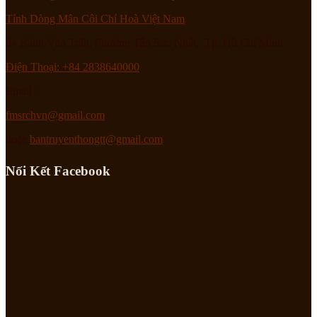
Tỉnh Dòng Mân Côi Chí Hoà Việt Nam
94 Bành Văn Trân, Phường Tân Sơn Nhất, Tp. Hồ Chí Minh
Điện Thoại: +84 2838640000
Email :
fmsrchvn@gmail.com
hoặc
bantruyenthongtt@gmail.com
Nối Kết Facebook