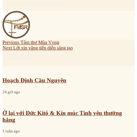
About dongmancoichihoavn
Previous
Tâm thư Mùa Vọng
Next
Lời xin vâng tiếp diễn sáng tạo
Related Articles
Hoạch Định Cầu Nguyện
24 giờ ago
Ở lại với Đức Kitô & Kín múc Tình yêu thường
hằng
1 tuần ago