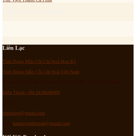
LỊCH CẦU NGUYỆN FMSR
Liên Lạc
Tỉnh Dòng Mân Côi Chí Hoà Hoa Kỳ
Tỉnh Dòng Mân Côi Chí Hoà Việt Nam
94 Bành Văn Trân, Phường Tân Sơn Nhất, Tp. Hồ Chí Minh
Điện Thoại: +84 2838640000
Email :
fmsrchvn@gmail.com
hoặc
bantruyenthongtt@gmail.com