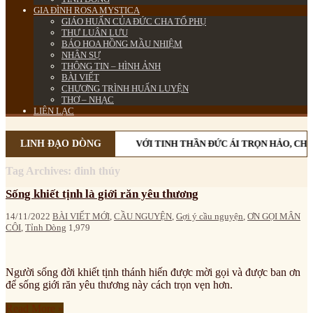
GIA ĐÌNH ROSA MYSTICA
GIÁO HUẤN CỦA ĐỨC CHA TỔ PHỤ
THƯ LUÂN LƯU
BÁO HOA HỒNG MẦU NHIỆM
NHÂN SỰ
THÔNG TIN – HÌNH ẢNH
BÀI VIẾT
CHƯƠNG TRÌNH HUẤN LUYỆN
THƠ – NHẠC
LIÊN LẠC
LINH ĐẠO DÒNG
VỚI TINH THẦN ĐỨC ÁI TRỌN HẢO, CHỊ
Tag Archives:
đinh thúy
Sống khiết tịnh là giới răn yêu thương
14/11/2022
BÀI VIẾT MỚI
,
CẦU NGUYỆN
,
Gợi ý cầu nguyện
,
ƠN GỌI MÂN
CÔI
,
Tỉnh Dòng
1,979
Người sống đời khiết tịnh thánh hiến được mời gọi và được ban ơn
để sống giới răn yêu thương này cách trọn vẹn hơn.
Read More »