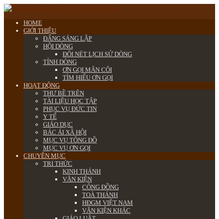
HOME
GIỚI THIỆU
ĐẤNG SÁNG LẬP
HỘI DÒNG
ĐÔI NÉT LỊCH SỬ DÒNG
TỈNH DÒNG
ƠN GỌI MÂN CÔI
TÌM HIỂU ƠN GỌI
HOẠT ĐỘNG
THƯ BỀ TRÊN
TÀI LIỆU HỌC TẬP
PHỤC VỤ ĐỨC TIN
Y TẾ
GIÁO DỤC
BÁC ÁI XÃ HỘI
MỤC VỤ TÔNG ĐỒ
MỤC VỤ ƠN GỌI
CHUYÊN MỤC
TRI THỨC
KINH THÁNH
VĂN KIỆN
CÔNG ĐỒNG
TOÀ THÁNH
HĐGM VIỆT NAM
VĂN KIỆN KHÁC
GIÁO LUẬT