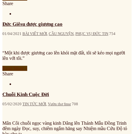
Share
Đức Giêsu được giương cao
01/04/2021
BÀI VIẾT MỚI
,
CẦU NGUYỆN
,
PHỤC VỤ ĐỨC TIN
754
“Một khi được giương cao lên khỏi mặt đất, tôi sẽ kéo mọi người
lên với tôi.”
Read More »
Share
Chuỗi Kinh Cuộc Đời
05/02/2020
TIN TỨC MỚI
,
Vườn thơ fmsr
708
Mân Côi chuỗi ngọc vàng kinh Dâng lên Thánh Mẫu Đồng Trinh
đêm ngày Đọc, suy, chiêm ngắm hăng say Nhiệm mầu Cứu Độ tỏ
bày cho ta...