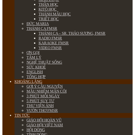
THẦN HỌC
KITÔ HỌC
THÁNH MẪU HỌC
TRIẾT HỌC
ĐỨC MARIA
THÁNH CA FMSR
THÁNH CA – SR. THẢO SƯƠNG, FMSR
RADIO FMSR
KARAOKE FMSR
VIDEO FMSR
ƠN GỌI
TÂM LÝ
NGHỆ THUẬT SỐNG
SỨC KHOẺ
ENGLISH
TỔNG HỢP
KHOẢNG LẶNG
GỢI Ý CẦU NGUYỆN
MẦU NHIỆM MÂN CÔI
3 PHÚT MỖI NGÀY
5 PHÚT SUY TƯ
THƯ VIỆN ẢNH
VƯỜN THƠ FMSR
TIN TỨC
GIÁO HỘI HOÀN VŨ
GIÁO HỘI VIỆT NAM
HỘI DÒNG
TỈNH DÒNG