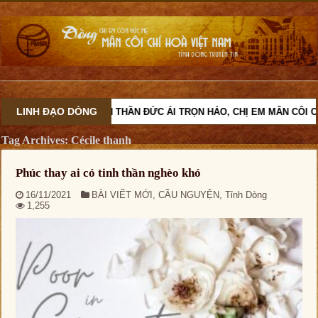
LINH ĐẠO DÒNG
VỚI TINH THẦN ĐỨC ÁI TRỌN HẢO, CHỊ EM MÂN CÔI CÙ
Tag Archives:
Cécile thanh
Phúc thay ai có tinh thần nghèo khó
16/11/2021
BÀI VIẾT MỚI
,
CẦU NGUYỆN
,
Tỉnh Dòng
1,255