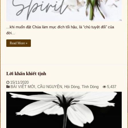
...khi muốn đặt Chúa làm mục đích tối hậu, là “chủ tuyệt đối” của
đời...
Read More »
Lời khấn khiết tịnh
15/11/2020
BÀI VIẾT MỚI
,
CẦU NGUYỆN
,
Hội Dòng
,
Tỉnh Dòng
5,437