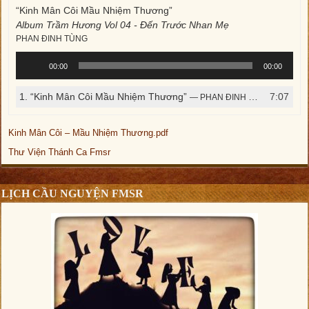
“Kinh Mân Côi Mầu Nhiệm Thương”
Album Trầm Hương Vol 04 - Đến Trước Nhan Mẹ
PHAN ĐINH TÙNG
Trình
00:00
00:00
phát
âm
1.
“Kinh Mân Côi Mầu Nhiệm Thương”
7:07
— PHAN ĐINH TÙNG
thanh
Kinh Mân Côi – Mầu Nhiệm Thương.pdf
Thư Viện Thánh Ca Fmsr
LỊCH CẦU NGUYỆN FMSR