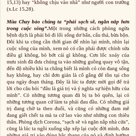
15,13) hay “không chịu vào nhà” như người con trưởng
(x.Lc 15,28).
Mùa Chay bảo chúng ta “phải sạch sẽ, ngăn nắp hơn
trong cuộc sống”.
Một trong những cách phòng ngừa
bệnh dịch là phải bỏ đi lối sống dơ bẩn, cẩu thả, bừa bộn.
Đôi khi ta cũng cần thời gian để nhìn lại mình, nhìn lại
cuộc sống của mình, xem nó có cần phải được chỉnh sửa
điều gì không, bỏ bớt cái gì không. Cơn lốc xoáy của
mưu sinh đã đưa chúng ta vào những guồng quay vô tận,
đến độ nhiều khi ta chẳng biết là mình có còn đang sống
hay không, hay chỉ đơn giản là cố gắng để tồn tại cho
qua ngày đoạn tháng. Đây là lúc ta được mời gọi để trả
lời cho câu hỏi “đâu là giá trị và ý nghĩa sự hiện hữu của
mình”. Có những tương quan đã bị ta bỏ quên, lại có
những tương quan cứ làm ta phải đau đầu. Có những giá
trị đang chờ ta theo đuổi, và cũng có những đam mê
đang giết chết ta mà ta cứ lao vào như những con thiêu
thân. Phòng dịch Corona, “sạch sẽ và ngăn nắp nhà cửa”,
cũng là lúc ta ngồi xuống sắp xếp lại cuộc đời mình, đưa
những giá trị vào đúng bậc thang của nó và định hướng