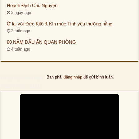
Hoạch Định Cầu Nguyện
3 ngày ago
Ở lại với Đức Kitô & Kín múc Tình yêu thường hằng
2 tuần ago
80 NĂM DẤU ẤN QUAN PHÒNG
4 tuần ago
Để lại một bình luận
Bạn phải
đăng nhập
để gửi bình luận.
YOUTUBE FMSR