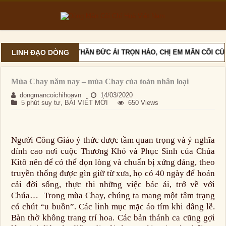
LINH ĐẠO DÒNG
VỚI TINH THẦN ĐỨC ÁI TRỌN HẢO, CHỊ EM MÂN CÔI CÙN
Mùa Chay năm nay – mùa Chay của toàn nhân loại
dongmancoichihoavn
14/03/2020
5 phút suy tư
,
BÀI VIẾT MỚI
650 Views
Người Công Giáo ý thức được tầm quan trọng và ý nghĩa
đỉnh cao nơi cuộc Thương Khó và Phục Sinh của Chúa
Kitô nên để có thể dọn lòng và chuẩn bị xứng đáng, theo
truyền thống được gìn giữ từ xưa, họ có 40 ngày để hoán
cải đời sống, thực thi những việc bác ái, trở về với
Chúa… Trong mùa Chay, chúng ta mang một tâm trạng
có chút “u buồn”. Các linh mục mặc áo tím khi dâng lễ.
Bàn thờ không trang trí hoa. Các bản thánh ca cũng gợi