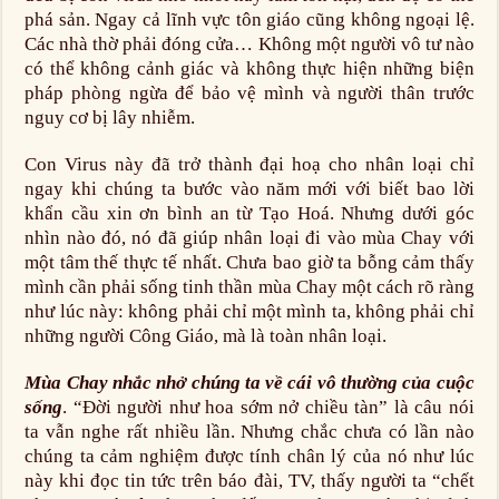
phá sản. Ngay cả lĩnh vực tôn giáo cũng không ngoại lệ.
Các nhà thờ phải đóng cửa… Không một người vô tư nào
có thể không cảnh giác và không thực hiện những biện
pháp phòng ngừa để bảo vệ mình và người thân trước
nguy cơ bị lây nhiễm.
Con Virus này đã trở thành đại hoạ cho nhân loại chỉ
ngay khi chúng ta bước vào năm mới với biết bao lời
khẩn cầu xin ơn bình an từ Tạo Hoá. Nhưng dưới góc
nhìn nào đó, nó đã giúp nhân loại đi vào mùa Chay với
một tâm thế thực tế nhất. Chưa bao giờ ta bỗng cảm thấy
mình cần phải sống tinh thần mùa Chay một cách rõ ràng
như lúc này: không phải chỉ một mình ta, không phải chỉ
những người Công Giáo, mà là toàn nhân loại.
Mùa Chay nhắc nhở chúng ta về cái vô thường của cuộc
sống
. “Đời người như hoa sớm nở chiều tàn” là câu nói
ta vẫn nghe rất nhiều lần. Nhưng chắc chưa có lần nào
chúng ta cảm nghiệm được tính chân lý của nó như lúc
này khi đọc tin tức trên báo đài, TV, thấy người ta “chết