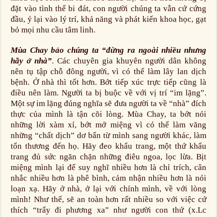
đặt vào tình thế bi đát, con người chúng ta vẫn cứ cứng
đầu, ỷ lại vào lý trí, khả năng và phát kiến khoa học, gạt
bỏ mọi nhu cầu tâm linh.
Mùa Chay bảo chúng ta “đừng ra ngoài nhiều nhưng
hãy ở nhà”
. Các chuyên gia khuyên người dân không
nên tụ tập chỗ đông người, vì có thể làm lây lan dịch
bệnh. Ở nhà thì tốt hơn. Bớt tiếp xúc trực tiếp cũng là
điều nên làm. Người ta bị buộc về với vị trí “im lặng”.
Một sự im lặng đúng nghĩa sẽ đưa người ta về “nhà” đích
thực của mình là tận cõi lòng. Mùa Chay, ta bớt nói
những lời xàm xí, bớt mở miệng vì có thể làm văng
những “chất dịch” dơ bẩn từ mình sang người khác, làm
tổn thương đến họ. Hãy đeo khẩu trang, một thứ khẩu
trang đủ sức ngăn chặn những điêu ngoa, lọc lừa. Bịt
miệng mình lại để suy nghĩ nhiều hơn là chỉ trích, cân
nhắc nhiều hơn là phê bình, cảm nhận nhiều hơn là nói
loạn xạ. Hãy ở nhà, ở lại với chính mình, về với lòng
mình! Như thế, sẽ an toàn hơn rất nhiều so với việc cứ
thích “trẩy đi phương xa” như người con thứ (x.Lc