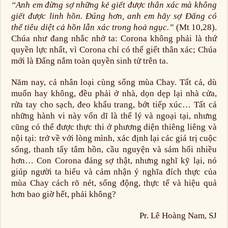
“Anh em đừng sợ những kẻ giết được thân xác mà không
giết được linh hồn. Đúng hơn, anh em hãy sợ Đấng có
thể tiêu diệt cả hồn lẫn xác trong hoả ngục.”
(Mt 10,28).
Chúa như đang nhắc nhở ta: Corona không phải là thứ
quyền lực nhất, vì Corona chỉ có thể giết thân xác; Chúa
mới là Đấng nắm toàn quyền sinh tử trên ta.
Năm nay, cả nhân loại cùng sống mùa Chay. Tất cả, dù
muốn hay không, đều phải ở nhà, dọn dẹp lại nhà cửa,
rửa tay cho sạch, đeo khẩu trang, bớt tiếp xúc… Tất cả
những hành vi này vốn dĩ là thể lý và ngoại tại, nhưng
cũng có thể được thực thi ở phương diện thiêng liêng và
nội tại: trở về với lòng mình, xác định lại các giá trị cuộc
sống, thanh tẩy tâm hồn, cầu nguyện và sám hối nhiều
hơn… Con Corona đáng sợ thật, nhưng nghĩ kỹ lại, nó
giúp người ta hiểu và cảm nhận ý nghĩa đích thực của
mùa Chay cách rõ nét, sống động, thực tế và hiệu quả
hơn bao giờ hết, phải không?
Pr. Lê Hoàng Nam, SJ