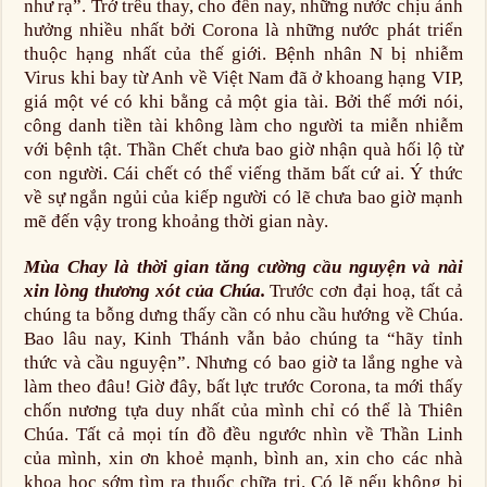
như rạ”. Trớ trêu thay, cho đến nay, những nước chịu ảnh
hưởng nhiều nhất bởi Corona là những nước phát triển
thuộc hạng nhất của thế giới. Bệnh nhân N bị nhiễm
Virus khi bay từ Anh về Việt Nam đã ở khoang hạng VIP,
giá một vé có khi bằng cả một gia tài. Bởi thế mới nói,
công danh tiền tài không làm cho người ta miễn nhiễm
với bệnh tật. Thần Chết chưa bao giờ nhận quà hối lộ từ
con người. Cái chết có thể viếng thăm bất cứ ai. Ý thức
về sự ngắn ngủi của kiếp người có lẽ chưa bao giờ mạnh
mẽ đến vậy trong khoảng thời gian này.
Mùa Chay là thời gian tăng cường cầu nguyện và nài
xin lòng thương xót của Chúa.
Trước cơn đại hoạ, tất cả
chúng ta bỗng dưng thấy cần có nhu cầu hướng về Chúa.
Bao lâu nay, Kinh Thánh vẫn bảo chúng ta “hãy tỉnh
thức và cầu nguyện”. Nhưng có bao giờ ta lắng nghe và
làm theo đâu! Giờ đây, bất lực trước Corona, ta mới thấy
chốn nương tựa duy nhất của mình chỉ có thể là Thiên
Chúa. Tất cả mọi tín đồ đều ngước nhìn về Thần Linh
của mình, xin ơn khoẻ mạnh, bình an, xin cho các nhà
khoa học sớm tìm ra thuốc chữa trị. Có lẽ nếu không bị