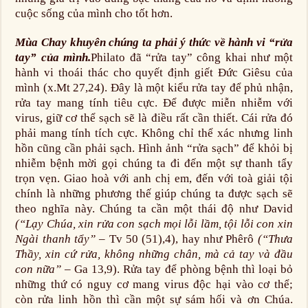
cuộc sống của mình cho tốt hơn.
Mùa Chay khuyên chúng ta phải ý thức về hành vi “rửa
tay” của mình.
Philato đã “rửa tay” công khai như một
hành vi thoái thác cho quyết định giết Đức Giêsu của
mình (x.Mt 27,24). Đây là một kiểu rửa tay để phủ nhận,
rửa tay mang tính tiêu cực. Để được miễn nhiễm với
virus, giữ cơ thể sạch sẽ là điều rất cần thiết. Cái rửa đó
phải mang tính tích cực. Không chỉ thể xác nhưng linh
hồn cũng cần phải sạch. Hình ảnh “rửa sạch” để khỏi bị
nhiễm bệnh mời gọi chúng ta đi đến một sự thanh tẩy
trọn vẹn. Giao hoà với anh chị em, đến với toà giải tội
chính là những phương thế giúp chúng ta được sạch sẽ
theo nghĩa này. Chúng ta cần một thái độ như David
(“Lạy Chúa, xin rửa con sạch mọi lỗi lầm, tội lỗi con xin
Ngài thanh tẩy”
– Tv 50 (51),4), hay như Phêrô
(“Thưa
Thầy, xin cứ rửa, không những chân, mà cả tay và đầu
con nữa”
– Ga 13,9). Rửa tay để phòng bệnh thì loại bỏ
những thứ có nguy cơ mang virus độc hại vào cơ thể;
còn rửa linh hồn thì cần một sự sám hối và ơn Chúa.