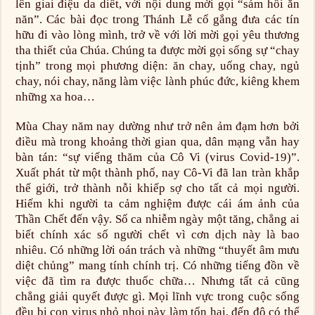
lên giai điệu da diết, với nội dung mời gọi “sám hối ăn
năn”. Các bài đọc trong Thánh Lễ cố gắng đưa các tín
hữu đi vào lòng mình, trở về với lời mời gọi yêu thương
tha thiết của Chúa. Chúng ta được mời gọi sống sự “chay
tịnh” trong mọi phương diện: ăn chay, uống chay, ngủ
chay, nói chay, năng làm việc lành phúc đức, kiêng khem
những xa hoa…
Mùa Chay năm nay dường như trở nên ảm đạm hơn bởi
điều mà trong khoảng thời gian qua, dân mạng vẫn hay
bàn tán: “sự viếng thăm của Cô Vi (virus Covid-19)”.
Xuất phát từ một thành phố, nay Cô-Vi đã lan tràn khắp
thế giới, trở thành nỗi khiếp sợ cho tất cả mọi người.
Hiếm khi người ta cảm nghiệm được cái ám ảnh của
Thần Chết đến vậy. Số ca nhiễm ngày một tăng, chẳng ai
biết chính xác số người chết vì cơn dịch này là bao
nhiêu. Có những lời oán trách và những “thuyết âm mưu
diệt chủng” mang tính chính trị. Có những tiếng đồn về
việc đã tìm ra được thuốc chữa… Nhưng tất cả cũng
chẳng giải quyết được gì. Mọi lĩnh vực trong cuộc sống
đều bị con virus nhỏ nhoi này làm tổn hại, đến độ có thể