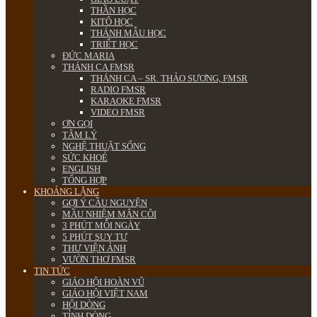
THẦN HỌC
KITÔ HỌC
THÁNH MẪU HỌC
TRIẾT HỌC
ĐỨC MARIA
THÁNH CA FMSR
THÁNH CA – SR. THẢO SƯƠNG, FMSR
RADIO FMSR
KARAOKE FMSR
VIDEO FMSR
ƠN GỌI
TÂM LÝ
NGHỆ THUẬT SỐNG
SỨC KHOẺ
ENGLISH
TỔNG HỢP
KHOẢNG LẶNG
GỢI Ý CẦU NGUYỆN
MẦU NHIỆM MÂN CÔI
3 PHÚT MỖI NGÀY
5 PHÚT SUY TƯ
THƯ VIỆN ẢNH
VƯỜN THƠ FMSR
TIN TỨC
GIÁO HỘI HOÀN VŨ
GIÁO HỘI VIỆT NAM
HỘI DÒNG
TỈNH DÒNG