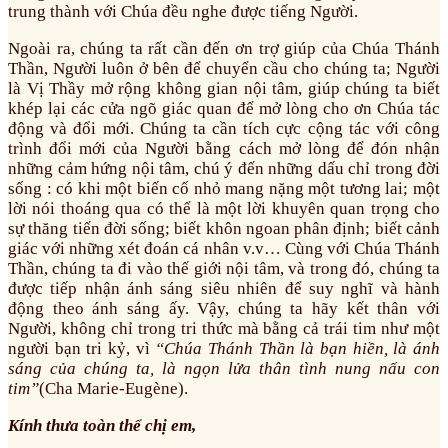
trung thành với Chúa đều nghe được tiếng Người.
Ngoài ra, chúng ta rất cần đến ơn trợ giúp của Chúa Thánh
Thần, Người luôn ở bên để chuyển cầu cho chúng ta; Người
là Vị Thầy mở rộng không gian nội tâm, giúp chúng ta biết
khép lại các cửa ngõ giác quan để mở lòng cho ơn Chúa tác
động và đổi mới. Chúng ta cần tích cực cộng tác với công
trình đổi mới của Người bằng cách mở lòng để đón nhận
những cảm hứng nội tâm, chú ý đến những dấu chỉ trong đời
sống : có khi một biến cố nhỏ mang nặng một tương lai; một
lời nói thoáng qua có thể là một lời khuyên quan trọng cho
sự thăng tiến đời sống; biết khôn ngoan phân định; biết cảnh
giác với những xét đoán cá nhân v.v… Cùng với Chúa Thánh
Thần, chúng ta đi vào thế giới nội tâm, và trong đó, chúng ta
được tiếp nhận ánh sáng siêu nhiên để suy nghĩ và hành
động theo ánh sáng ấy. Vậy, chúng ta hãy kết thân với
Người, không chỉ trong tri thức mà bằng cả trái tim như một
người bạn tri kỷ, vì
“Chúa Thánh Thần là bạn hiền, là ánh
sáng của chúng ta, là ngọn lửa thân tình nung nấu con
tim”
(Cha Marie-Eugène).
Kính thưa toàn thể chị em,