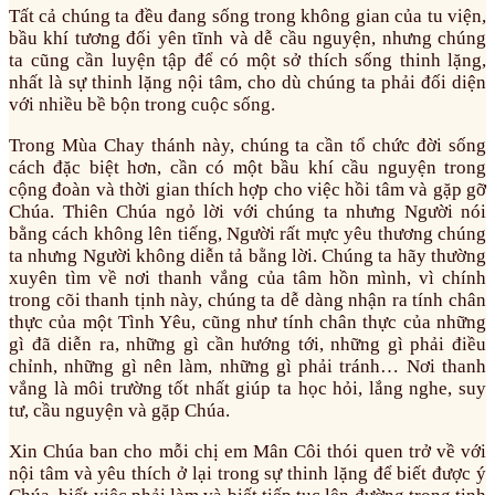
Tất cả chúng ta đều đang sống trong không gian của tu viện,
bầu khí tương đối yên tĩnh và dễ cầu nguyện, nhưng chúng
ta cũng cần luyện tập để có một sở thích sống thinh lặng,
nhất là sự thinh lặng nội tâm, cho dù chúng ta phải đối diện
với nhiều bề bộn trong cuộc sống.
Trong Mùa Chay thánh này, chúng ta cần tổ chức đời sống
cách đặc biệt hơn, cần có một bầu khí cầu nguyện trong
cộng đoàn và thời gian thích hợp cho việc hồi tâm và gặp gỡ
Chúa. Thiên Chúa ngỏ lời với chúng ta nhưng Người nói
bằng cách không lên tiếng, Người rất mực yêu thương chúng
ta nhưng Người không diễn tả bằng lời. Chúng ta hãy thường
xuyên tìm về nơi thanh vắng của tâm hồn mình, vì chính
trong cõi thanh tịnh này, chúng ta dễ dàng nhận ra tính chân
thực của một Tình Yêu, cũng như tính chân thực của những
gì đã diễn ra, những gì cần hướng tới, những gì phải điều
chỉnh, những gì nên làm, những gì phải tránh… Nơi thanh
vắng là môi trường tốt nhất giúp ta học hỏi, lắng nghe, suy
tư, cầu nguyện và gặp Chúa.
Xin Chúa ban cho mỗi chị em Mân Côi thói quen trở về với
nội tâm và yêu thích ở lại trong sự thinh lặng để biết được ý