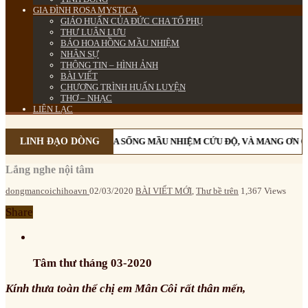
GIA ĐÌNH ROSA MYSTICA
GIÁO HUẤN CỦA ĐỨC CHA TỔ PHỤ
THƯ LUÂN LƯU
BÁO HOA HỒNG MẦU NHIỆM
NHÂN SỰ
THÔNG TIN – HÌNH ẢNH
BÀI VIẾT
CHƯƠNG TRÌNH HUẤN LUYỆN
THƠ – NHẠC
LIÊN LẠC
 MÂN CÔI CÙNG MẸ MARIA SỐNG MẦU NHIỆM CỨU ĐỘ, VÀ MANG ƠN CỨ
LINH ĐẠO DÒNG
Lắng nghe nội tâm
dongmancoichihoavn
02/03/2020
BÀI VIẾT MỚI
,
Thư bề trên
1,367 Views
Share
Tâm thư tháng 03-2020
Kính thưa toàn thể chị em Mân Côi rất thân mến,