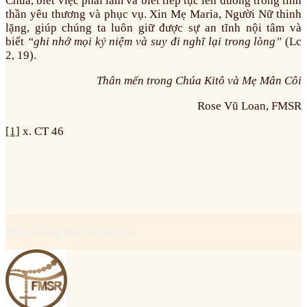
Chúa, biết việc phải làm và biết tiếp tục lên đường trong tinh
thần yêu thương và phục vụ. Xin Mẹ Maria, Người Nữ thinh
lặng, giúp chúng ta luôn giữ được sự an tĩnh nội tâm và
biết
“ghi nhớ mọi kỷ niệm và suy đi nghĩ lại trong lòng”
(Lc
2, 19).
Thân mến trong Chúa Kitô và Mẹ Mân Côi
Rose Vũ Loan, FMSR
[1]
x. CT 46
About dongmancoichihoavn