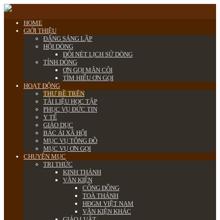
HOME
GIỚI THIỆU
ĐẤNG SÁNG LẬP
HỘI DÒNG
ĐÔI NÉT LỊCH SỬ DÒNG
TỈNH DÒNG
ƠN GỌI MÂN CÔI
TÌM HIỂU ƠN GỌI
HOẠT ĐỘNG
THƯ BỀ TRÊN
TÀI LIỆU HỌC TẬP
PHỤC VỤ ĐỨC TIN
Y TẾ
GIÁO DỤC
BÁC ÁI XÃ HỘI
MỤC VỤ TÔNG ĐỒ
MỤC VỤ ƠN GỌI
CHUYÊN MỤC
TRI THỨC
KINH THÁNH
VĂN KIỆN
CÔNG ĐỒNG
TOÀ THÁNH
HĐGM VIỆT NAM
VĂN KIỆN KHÁC
GIÁO LUẬT