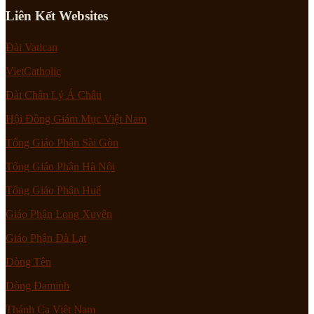
Liên Kết Websites
Đài Vatican
VietCatholic
Đài Chân Lý Á Châu
Hội Đồng Giám Mục Việt Nam
Tổng Giáo Phận Sài Gòn
Tổng Giáo Phận Hà Nội
Tổng Giáo Phận Huế
Giáo Phận Long Xuyên
Giáo Phận Đà Lạt
Dòng Tên
Dòng Đaminh
Thánh Ca Việt Nam