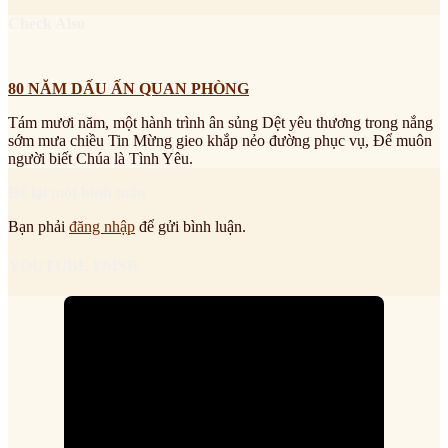
Check Also
80 NĂM DẤU ẤN QUAN PHÒNG
Tám mươi năm, một hành trình ân sủng Dệt yêu thương trong nắng
sớm mưa chiều Tin Mừng gieo khắp nẻo đường phục vụ, Để muôn
người biết Chúa là Tình Yêu.
Để lại một bình luận
Bạn phải
đăng nhập
để gửi bình luận.
YOUTUBE FMSR