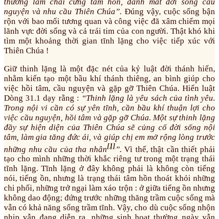
thường làm chai cứng tâm hồn, đánh mất đời sống cầu
nguyện và nhu cầu Thiên Chúa”.
Đúng vậy, cuộc sống bận
rộn với bao mối tương quan và công việc đã xâm chiếm mọi
lãnh vực đời sống và cả trái tim của con người. Thật khó khi
tìm một khoảng thời gian tĩnh lặng cho việc tiếp xúc với
Thiên Chúa !
Giữ thinh lặng là một đặc nét của kỷ luật đời thánh hiến,
nhằm kiến tạo một bầu khí thánh thiêng, an bình giúp cho
việc hồi tâm, cầu nguyện và gặp gỡ Thiên Chúa. Hiến luật
Dòng 31.1 dạy rằng :
“
Thinh lặng là yêu sách của tình yêu.
Trong nội vi cần có sự yên tĩnh, cần bầu khí thuận lợi cho
việc cầu nguyện, hồi tâm và gặp gỡ Chúa. Một sự thinh lặng
đầy sự hiện diện của Thiên Chúa sẽ củng cố đời sống nội
tâm, làm gia tăng đức ái, và giúp chị em mở rộng lòng trước
[1]
những nhu cầu của tha nhân
”.
Vì thế, thật cần thiết phải
tạo cho mình những thời khắc riêng tư trong một trạng thái
tĩnh lặng. Tĩnh lặng ở đây không phải là không còn tiếng
nói, tiếng ồn, nhưng là trạng thái tâm hồn thoát khỏi những
chi phối, những trở ngại làm xáo trộn : ở giữa tiếng ồn nhưng
không dao động; đứng trước những thăng trầm cuộc sống mà
vẫn có khả năng sống trầm tĩnh. Vậy, cho dù cuộc sống nhộn
nhịp vẫn đang diễn ra, những sinh hoạt thường ngày vẫn