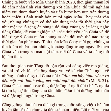
Chúng ta bước vào Mùa Chay thánh 2020, thời gian thuận lợi
để cảm nhận tình yêu thương xót của Chúa, để trải nghiệm
niềm vui được thanh luyện và tiến bước hơn nữa trên đường
hoàn thiện. Hành trình bốn mươi ngày Mùa Chay thật vắn
vỏi, nhưng chúng ta có thể tận dụng thật tốt thời gian này
như một “quà tặng ân sủng” để tăng cường việc lắng nghe
tiếng Chúa, để cảm nghiệm sâu sắc tình yêu của Chúa và để
biết được ý Chúa muốn chúng ta cần đổi mới thế nào trong
thời gian ân phúc này. Tinh thần Mùa Chay mời gọi chúng ta
tìm kiếm nhiều hơn những khoảng lặng trong ngày để theo
Chúa vào trong sa mạc nội tâm, nơi đó Chúa và ta cùng thổ
lộ tâm tình.
Sau thời gian các Tông đồ bận rộn với công việc rao giảng,
và khi trở về, lúc các ông đang vui vẻ kể cho Chúa nghe về
những thành công, thì Chúa nói :
“Anh em hãy lánh riêng ra
đến một nơi thanh vắng mà nghỉ ngơi đôi chút”
(Mc 6, 31).
Chúa Giêsu muốn các ông được “nghỉ ngơi đôi chút”, nghĩa
là tìm lại sự tĩnh lặng cho tâm hồn, được bồi dưỡng tinh thần
và được nghỉ ngơi trong Chúa.
Cũng giống như bất cứ điều gì trong cuộc sống, việc chú tâm
luyện tập sẽ dẫn chúng ta đến sự hoàn thiện. Lời mời gọi của