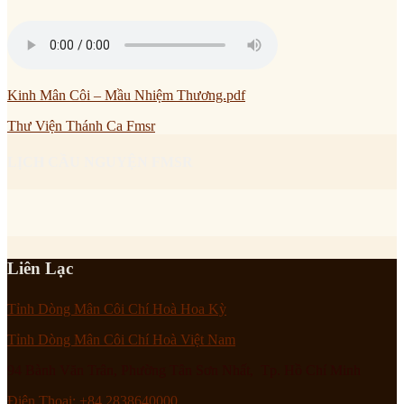
Kinh Mân Côi – Mầu Nhiệm Thương.pdf
Thư Viện Thánh Ca Fmsr
LỊCH CẦU NGUYỆN FMSR
Liên Lạc
Tỉnh Dòng Mân Côi Chí Hoà Hoa Kỳ
Tỉnh Dòng Mân Côi Chí Hoà Việt Nam
94 Bành Văn Trân, Phường Tân Sơn Nhất, Tp. Hồ Chí Minh
Điện Thoại: +84 2838640000