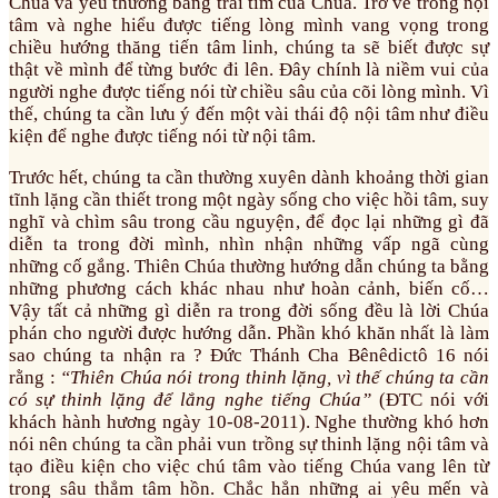
Chúa và yêu thương bằng trái tim của Chúa. Trở về trong nội
tâm và nghe hiểu được tiếng lòng mình vang vọng trong
chiều hướng thăng tiến tâm linh, chúng ta sẽ biết được sự
thật về mình để từng bước đi lên. Đây chính là niềm vui của
người nghe được tiếng nói từ chiều sâu của cõi lòng mình. Vì
thế, chúng ta cần lưu ý đến một vài thái độ nội tâm như điều
kiện để nghe được tiếng nói từ nội tâm.
Trước hết, chúng ta cần thường xuyên dành khoảng thời gian
tĩnh lặng cần thiết trong một ngày sống cho việc hồi tâm, suy
nghĩ và chìm sâu trong cầu nguyện, để đọc lại những gì đã
diễn ta trong đời mình, nhìn nhận những vấp ngã cùng
những cố gắng. Thiên Chúa thường hướng dẫn chúng ta bằng
những phương cách khác nhau như hoàn cảnh, biến cố…
Vậy tất cả những gì diễn ra trong đời sống đều là lời Chúa
phán cho người được hướng dẫn. Phần khó khăn nhất là làm
sao chúng ta nhận ra ? Đức Thánh Cha Bênêdictô 16 nói
rằng :
“Thiên Chúa nói trong thinh lặng, vì thế chúng ta cần
có sự thinh lặng để lắng nghe tiếng Chúa”
(ĐTC nói với
khách hành hương ngày 10-08-2011). Nghe thường khó hơn
nói nên chúng ta cần phải vun trồng sự thinh lặng nội tâm và
tạo điều kiện cho việc chú tâm vào tiếng Chúa vang lên từ
trong sâu thẳm tâm hồn. Chắc hẳn những ai yêu mến và