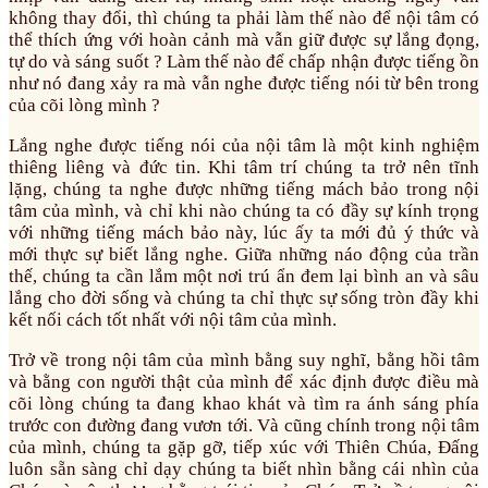
không thay đổi, thì chúng ta phải làm thế nào để nội tâm có
thể thích ứng với hoàn cảnh mà vẫn giữ được sự lắng đọng,
tự do và sáng suốt ? Làm thế nào để chấp nhận được tiếng ồn
như nó đang xảy ra mà vẫn nghe được tiếng nói từ bên trong
của cõi lòng mình ?
Lắng nghe được tiếng nói của nội tâm là một kinh nghiệm
thiêng liêng và đức tin. Khi tâm trí chúng ta trở nên tĩnh
lặng, chúng ta nghe được những tiếng mách bảo trong nội
tâm của mình, và chỉ khi nào chúng ta có đầy sự kính trọng
với những tiếng mách bảo này, lúc ấy ta mới đủ ý thức và
mới thực sự biết lắng nghe. Giữa những náo động của trần
thế, chúng ta cần lắm một nơi trú ẩn đem lại bình an và sâu
lắng cho đời sống và chúng ta chỉ thực sự sống tròn đầy khi
kết nối cách tốt nhất với nội tâm của mình.
Trở về trong nội tâm của mình bằng suy nghĩ, bằng hồi tâm
và bằng con người thật của mình để xác định được điều mà
cõi lòng chúng ta đang khao khát và tìm ra ánh sáng phía
trước con đường đang vươn tới. Và cũng chính trong nội tâm
của mình, chúng ta gặp gỡ, tiếp xúc với Thiên Chúa, Đấng
luôn sẵn sàng chỉ dạy chúng ta biết nhìn bằng cái nhìn của