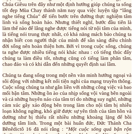
Chúa Giêsu trên đây như một định hướng giúp chúng ta sống
tốt đẹp Mùa Chay thánh năm nay qua việc luyện tập “lắng
nghe tiếng Chúa” để tiến bước trên đường thực nghiệm tâm
linh và sống hoàn hảo. Nhưng thiết nghĩ, bước đầu tiên là
làm thế nào để lắng nghe được tiếng nói từ nội tâm của mình,
là tiếng nói trung thực nhất, có khả năng mách bảo chúng ta
nhận biết con người thật của mình để sẵn sàng điều chỉnh
đời sống nên hoàn thiện hơn. Bởi vì trong cuộc sống, chúng
ta nghe được nhiều tiếng nói khác nhau : có tiếng thúc đẩy
chúng ta làm điều tốt, nhưng cũng có tiếng làm phân tâm,
chao đảo và có khi dẫn đến những quyết định sai lầm.
Chúng ta đang sống trong một nền văn minh hướng ngoại và
sôi động với những kết nối tiện nghi của mạng truyền thông.
Cuộc sống chúng ta như gắn liền với những công việc và bao
mối bận tâm. Những ồn ào của nhịp sống vội vàng bên ngoài
và cả những huyên náo của tâm trí do những suy nghĩ, những
cảm xúc gây xáo động bên trong làm cho nội tâm bị nhiễu
loạn không ngừng, khó giữ được sự yên tĩnh của tâm hồn và
dường như bị thiếu rất nhiều những khoảng lặng để bồi
dưỡng tâm linh. Trong một bài huấn đức, Đức Thánh Cha
Bênêdictô 16 đã nói rằng :
“Một cuộc sống quá bận rộn