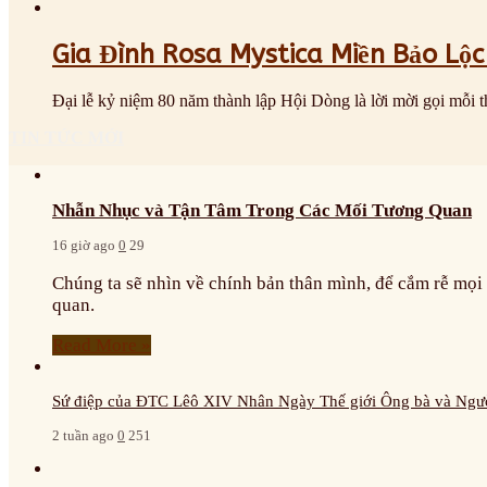
Gia Đình Rosa Mystica Miền Bảo Lộ
Đại lễ kỷ niệm 80 năm thành lập Hội Dòng là lời mời gọi mỗi 
TIN TỨC MỚI
Nhẫn Nhục và Tận Tâm Trong Các Mối Tương Quan
16 giờ ago
0
29
Chúng ta sẽ nhìn về chính bản thân mình, để cắm rễ mọ
quan.
Read More »
Sứ điệp của ĐTC Lêô XIV Nhân Ngày Thế giới Ông bà và Ngườ
2 tuần ago
0
251