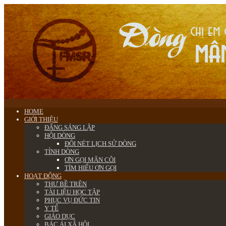
HOME
GIỚI THIỆU
ĐẤNG SÁNG LẬP
HỘI DÒNG
ĐÔI NÉT LỊCH SỬ DÒNG
TỈNH DÒNG
ƠN GỌI MÂN CÔI
TÌM HIỂU ƠN GỌI
HOẠT ĐỘNG
THƯ BỀ TRÊN
TÀI LIỆU HỌC TẬP
PHỤC VỤ ĐỨC TIN
Y TẾ
GIÁO DỤC
BÁC ÁI XÃ HỘI