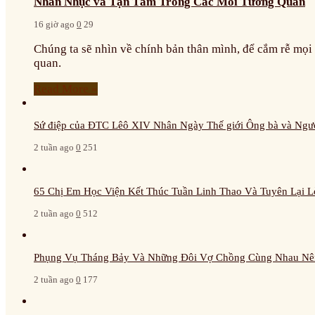
Nhẫn Nhục và Tận Tâm Trong Các Mối Tương Quan
16 giờ ago
0
29
Chúng ta sẽ nhìn về chính bản thân mình, để cắm rễ mọ
quan.
Read More »
Sứ điệp của ĐTC Lêô XIV Nhân Ngày Thế giới Ông bà và Ngườ
2 tuần ago
0
251
65 Chị Em Học Viện Kết Thúc Tuần Linh Thao Và Tuyên Lại L
2 tuần ago
0
512
Phụng Vụ Tháng Bảy Và Những Đôi Vợ Chồng Cùng Nhau Nê
2 tuần ago
0
177