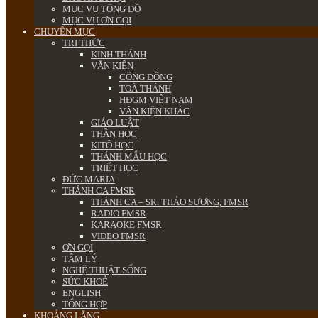
MỤC VỤ TÔNG ĐỒ
MỤC VỤ ƠN GỌI
CHUYÊN MỤC
TRI THỨC
KINH THÁNH
VĂN KIỆN
CÔNG ĐỒNG
TOÀ THÁNH
HĐGM VIỆT NAM
VĂN KIỆN KHÁC
GIÁO LUẬT
THẦN HỌC
KITÔ HỌC
THÁNH MẪU HỌC
TRIẾT HỌC
ĐỨC MARIA
THÁNH CA FMSR
THÁNH CA – SR. THẢO SƯƠNG, FMSR
RADIO FMSR
KARAOKE FMSR
VIDEO FMSR
ƠN GỌI
TÂM LÝ
NGHỆ THUẬT SỐNG
SỨC KHOẺ
ENGLISH
TỔNG HỢP
KHOẢNG LẶNG