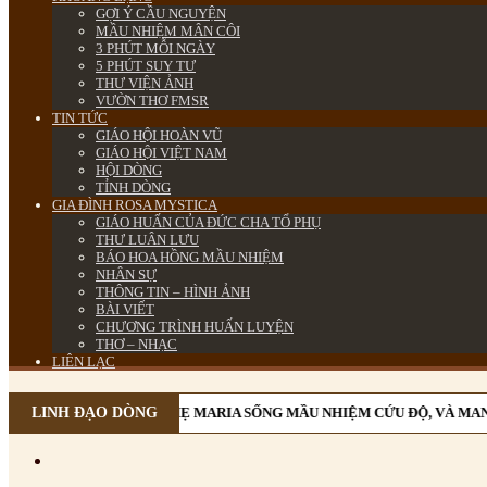
GỢI Ý CẦU NGUYỆN
MẦU NHIỆM MÂN CÔI
3 PHÚT MỖI NGÀY
5 PHÚT SUY TƯ
THƯ VIỆN ẢNH
VƯỜN THƠ FMSR
TIN TỨC
GIÁO HỘI HOÀN VŨ
GIÁO HỘI VIỆT NAM
HỘI DÒNG
TỈNH DÒNG
GIA ĐÌNH ROSA MYSTICA
GIÁO HUẤN CỦA ĐỨC CHA TỔ PHỤ
THƯ LUÂN LƯU
BÁO HOA HỒNG MẦU NHIỆM
NHÂN SỰ
THÔNG TIN – HÌNH ẢNH
BÀI VIẾT
CHƯƠNG TRÌNH HUẤN LUYỆN
THƠ – NHẠC
LIÊN LẠC
MÂN CÔI CÙNG MẸ MARIA SỐNG MẦU NHIỆM CỨU ĐỘ, VÀ MANG ƠN CỨU
LINH ĐẠO DÒNG