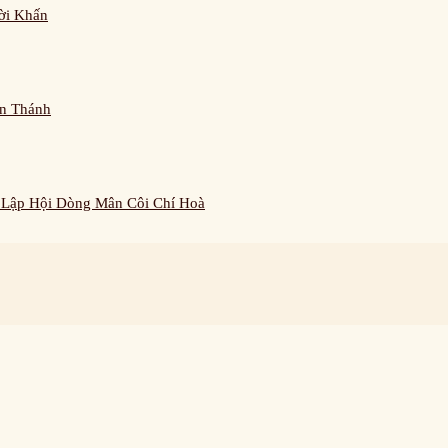
ời Khấn
n Thánh
 Lập Hội Dòng Mân Côi Chí Hoà