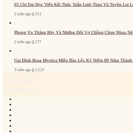
65 Chị Em Học Viện Kết Thúc Tuần Linh Thao Và Tuyên Lại L
2 tuần ago
0
512
Phụng Vụ Tháng Bảy Và Những Đôi Vợ Chồng Cùng Nhau Nê
2 tuần ago
0
177
Gia Đình Rosa Mystica Miền Bảo Lộc Kỷ Niệm 80 Năm Thành
3 tuần ago
0
1,123
Scrolling Block
News In Picture