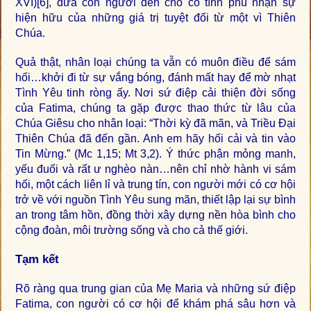
XVI)
[6]
, đưa con người đến chỗ cố tình phủ nhận sự
hiện hữu của những giá trị tuyệt đối từ một vì Thiên
Chúa.
Quả thật, nhân loại chúng ta vẫn có muôn điều để sám
hối…khởi đi từ sự vắng bóng, đánh mất hay để mờ nhạt
Tình Yêu tinh ròng ấy. Nơi sứ điệp cải thiện đời sống
của Fatima, chúng ta gặp được thao thức từ lâu của
Chúa Giêsu cho nhân loại: “Thời kỳ đã mãn, và Triều Đại
Thiên Chúa đã đến gần. Anh em hãy hối cải và tin vào
Tin Mừng.” (Mc 1,15; Mt 3,2). Ý thức phận mỏng manh,
yếu đuối và rất ư nghèo nàn…nên chỉ nhờ hành vi sám
hối, một cách liên lỉ và trung tín, con người mới có cơ hội
trở về với nguồn Tình Yêu sung mãn, thiết lập lại sự bình
an trong tâm hồn, đồng thời xây dựng nền hòa bình cho
cộng đoàn, môi trường sống và cho cả thế giới.
Tạm kết
Rõ ràng qua trung gian của Mẹ Maria và những sứ điệp
Fatima, con người có cơ hội để khám phá sâu hơn và