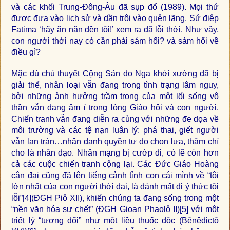
và các khối Trung-Đông-Âu đã sụp đổ (1989). Mọi thứ
được đưa vào lịch sử và dần trôi vào quên lãng. Sứ điệp
Fatima ‘hãy ăn năn đền tội!’ xem ra đã lỗi thời. Như vậy,
con người thời nay có cần phải sám hối? và sám hối về
điều gì?
Mặc dù chủ thuyết Cộng Sản do Nga khởi xướng đã bị
giải thể, nhân loại vẫn đang trong tình trạng lâm nguy,
bởi những ảnh hưởng trầm trọng của một lối sống vô
thần vẫn đang âm ỉ trong lòng Giáo hội và con người.
Chiến tranh vẫn đang diễn ra cùng với những đe dọa về
môi trường và các tệ nạn luân lý: phá thai, giết người
vẫn lan tràn…nhân danh quyền tự do chọn lựa, thậm chí
cho là nhân đạo. Nhân mạng bị cướp đi, có lẽ còn hơn
cả các cuộc chiến tranh cộng lại. Các Đức Giáo Hoàng
cận đại cũng đã lên tiếng cảnh tỉnh con cái mình về “tội
lớn nhất của con người thời đại, là đánh mất đi ý thức tội
lỗi”
[4]
(ĐGH Piô XII), khiến chúng ta đang sống trong một
“nền văn hóa sự chết” (ĐGH Gioan Phaolô II)
[5]
với một
triết lý “tương đối” như một liều thuốc độc (Bênêđictô