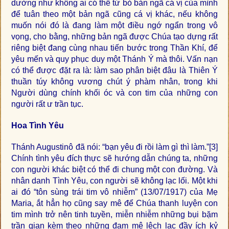
dường như không ai có thể từ bỏ bản ngã cá vị của mình
để tuân theo một bản ngã cũng cá vị khác, nếu không
muốn nói đó là đang làm một điều ngớ ngẩn trong vô
vọng, cho bằng, những bản ngã được Chúa tạo dựng rất
riêng biệt đang cùng nhau tiến bước trong Thần Khí, để
yêu mến và quy phục duy một Thánh Ý mà thôi. Vấn nạn
có thể được đặt ra là: làm sao phân biệt đâu là Thiên Ý
thuần túy không vương chút ý phàm nhân, trong khi
Người dùng chính khối óc và con tim của những con
người rất ư trần tục.
Hoa Tình Yêu
Thánh Augustinô đã nói: “bạn yêu đi rồi làm gì thì làm.”
[3]
Chính tình yêu đích thực sẽ hướng dẫn chúng ta, những
con người khác biệt có thể đi chung một con đường. Và
nhân danh Tình Yêu, con người sẽ không lạc lối. Một khi
ai đó “tôn sùng trái tim vô nhiễm” (13/07/1917) của Mẹ
Maria, ắt hẳn họ cũng say mê để Chúa thanh luyện con
tim mình trở nên tinh tuyền, miễn nhiễm những bụi bặm
trần gian kèm theo những đam mê lệch lạc đầy ích kỷ