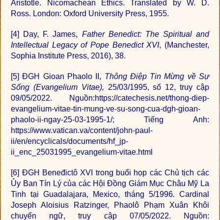
Aristotle. Nicomachean Ethics. Translated by W. D.
Ross. London: Oxford University Press, 1955.
[4]
Day, F. James,
Father Benedict: The Spiritual and
Intellectual Legacy of Pope Benedict XVI
, (Manchester,
Sophia Institute Press, 2016), 38.
[5]
ĐGH Gioan Phaolo II,
Thông Điệp Tin Mừng về Sự
Sống (Evangelium Vitae)
,
25/03/1995, số 12, truy cập
09/05/2022. Nguồn:https://catechesis.net/thong-diep-
evangelium-vitae-tin-mung-ve-su-song-cua-dgh-gioan-
phaolo-ii-ngay-25-03-1995-1/; Tiếng Anh:
https://www.vatican.va/content/john-paul-
ii/en/encyclicals/documents/hf_jp-
ii_enc_25031995_evangelium-vitae.html
[6]
ĐGH Beneđictô XVI trong buổi họp các Chủ tịch các
Ủy Ban Tín Lý của các Hội Đồng Giám Mục Châu Mỹ La
Tinh tại Guadalajara, Mexico, tháng 5/1996
.
Cardinal
Joseph Aloisius Ratzinger, Phaolô Phạm Xuân Khôi
chuyển ngữ, truy cập 07/05/2022. Nguồn: