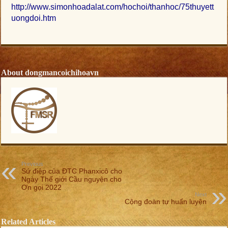
http://www.simonhoadalat.com/hochoi/thanhoc/75thuyett
uongdoi.htm
About dongmancoichihoavn
Previous
Sứ điệp của ĐTC Phanxicô cho
Ngày Thế giới Cầu nguyện cho
Ơn gọi 2022
Next
Cộng đoàn tự huấn luyện
Related Articles