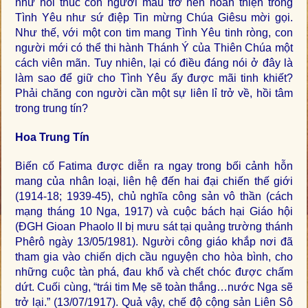
như hối thúc con người mau trở nên hoàn thiện trong
Tình Yêu như sứ điệp Tin mừng Chúa Giêsu mời gọi.
Như thế, với một con tim mang Tình Yêu tinh ròng, con
người mới có thể thi hành Thánh Ý của Thiên Chúa một
cách viên mãn. Tuy nhiên, lại có điều đáng nói ở đây là
làm sao để giữ cho Tình Yêu ấy được mãi tinh khiết?
Phải chăng con người cần một sự liên lỉ trở về, hồi tâm
trong trung tín?
Hoa Trung Tín
Biến cố Fatima được diễn ra ngay trong bối cảnh hỗn
mang của nhân loại, liên hệ đến hai đại chiến thế giới
(1914-18; 1939-45), chủ nghĩa công sản vô thần (cách
mạng tháng 10 Nga, 1917) và cuộc bách hại Giáo hội
(ĐGH Gioan Phaolo II bị mưu sát tại quảng trường thánh
Phêrô ngày 13/05/1981). Người công giáo khắp nơi đã
tham gia vào chiến dịch cầu nguyện cho hòa bình, cho
những cuộc tàn phá, đau khổ và chết chóc được chấm
dứt. Cuối cùng, “trái tim Mẹ sẽ toàn thắng…nước Nga sẽ
trở lại.” (13/07/1917). Quả vậy, chế độ cộng sản Liên Sô