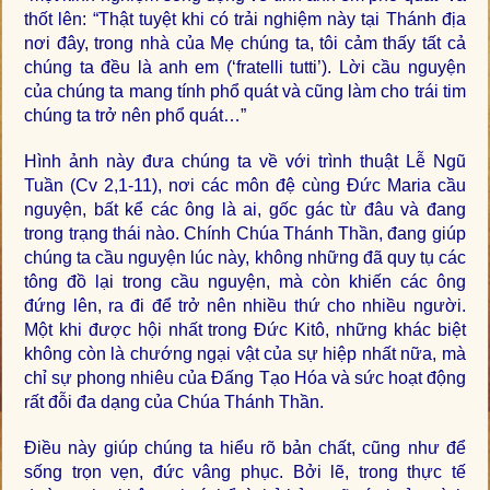
thốt lên: “Thật tuyệt khi có trải nghiệm này tại Thánh địa
nơi đây, trong nhà của Mẹ chúng ta, tôi cảm thấy tất cả
chúng ta đều là anh em (‘fratelli tutti’). Lời cầu nguyện
của chúng ta mang tính phổ quát và cũng làm cho trái tim
chúng ta trở nên phổ quát…”
Hình ảnh này đưa chúng ta về với trình thuật Lễ Ngũ
Tuần (Cv 2,1-11), nơi các môn đệ cùng Đức Maria cầu
nguyện, bất kể các ông là ai, gốc gác từ đâu và đang
trong trạng thái nào. Chính Chúa Thánh Thần, đang giúp
chúng ta cầu nguyện lúc này, không những đã quy tụ các
tông đồ lại trong cầu nguyện, mà còn khiến các ông
đứng lên, ra đi để trở nên nhiều thứ cho nhiều người.
Một khi được hội nhất trong Đức Kitô, những khác biệt
không còn là chướng ngại vật của sự hiệp nhất nữa, mà
chỉ sự phong nhiêu của Đấng Tạo Hóa và sức hoạt động
rất đỗi đa dạng của Chúa Thánh Thần.
Điều này giúp chúng ta hiểu rõ bản chất, cũng như để
sống trọn vẹn, đức vâng phục. Bởi lẽ, trong thực tế