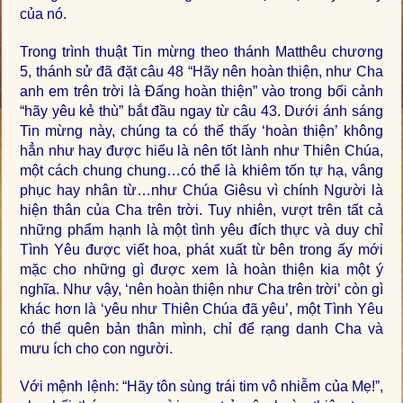
của nó.
Trong trình thuật Tin mừng theo thánh Matthêu chương
5, thánh sử đã đặt câu 48 “Hãy nên hoàn thiện, như Cha
anh em trên trời là Đấng hoàn thiện” vào trong bối cảnh
“hãy yêu kẻ thù” bắt đầu ngay từ câu 43. Dưới ánh sáng
Tin mừng này, chúng ta có thể thấy ‘hoàn thiện’ không
hẳn như hay được hiểu là nên tốt lành như Thiên Chúa,
một cách chung chung…có thể là khiêm tốn tự hạ, vâng
phục hay nhân từ…như Chúa Giêsu vì chính Người là
hiện thân của Cha trên trời. Tuy nhiên, vượt trên tất cả
những phẩm hạnh là một tình yêu đích thực và duy chỉ
Tình Yêu được viết hoa, phát xuất từ bên trong ấy mới
mặc cho những gì được xem là hoàn thiện kia một ý
nghĩa. Như vậy, ‘nên hoàn thiện như Cha trên trời’ còn gì
khác hơn là ‘yêu như Thiên Chúa đã yêu’, một Tình Yêu
có thể quên bản thân mình, chỉ để rạng danh Cha và
mưu ích cho con người.
Với mệnh lệnh: “Hãy tôn sùng trái tim vô nhiễm của Mẹ!”,