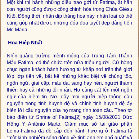
Một khi thi hành những điều trao gởi từ Fatima, ắt hẳn
con người cũng được công chính hóa trong Chúa Giêsu
Kitô. Đồng thời, nhân dịp tháng hoa này, nhân loại có thể
cũng góp nhặt được những đóa đoa tuyệt đẹp dâng tiến
Mẹ Maria.
Hoa Hiệp Nhất
Nhìn quảng trường mênh mông của Trung Tâm Thánh
Mẫu Fatima, có thể chứa trên nửa triệu người. Cứ hàng
chục ngàn khách hành hương từ khắp nơi trên thế giới
lớp lớp tiến về, bất kể những khác biệt về chủng tộc,
ngôn ngữ, giai cấp, màu da, sang hay hèn, người thánh
thiện hay cả những tội nhân. Họ cùng cất lên một ngôn
ngữ của niềm tin. Nơi đây mọi người hiệp thông cầu
nguyện trong tình huynh đệ và chính tình huynh đệ ấy
biến lời cầu nguyện của họ mang tính toàn cầu. Theo tờ
báo điện tử Shrine of Fatima,
[2]
ngày 15/08/2021 Đức
Hồng Y António Marto, Giám mục sở tại giáo phận
Leiria-Fatima đã đề cập đến hành hương ở Fatima là
“một kinh nghiệm sống động về tình anh em phổ quát” và