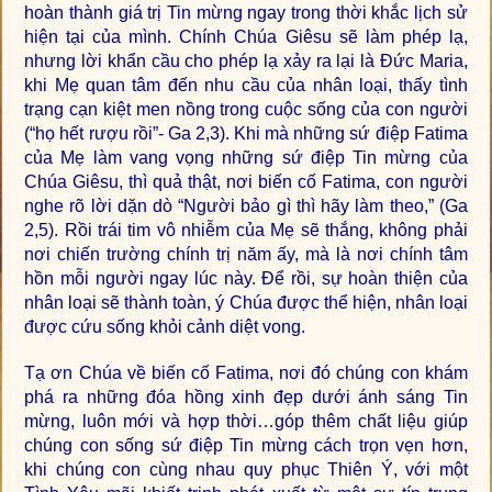
hoàn thành giá trị Tin mừng ngay trong thời khắc lịch sử
hiện tại của mình. Chính Chúa Giêsu sẽ làm phép lạ,
nhưng lời khẩn cầu cho phép lạ xảy ra lại là Đức Maria,
khi Mẹ quan tâm đến nhu cầu của nhân loại, thấy tình
trạng cạn kiệt men nồng trong cuộc sống của con người
(“họ hết rượu rồi”- Ga 2,3). Khi mà những sứ điệp Fatima
của Mẹ làm vang vọng những sứ điệp Tin mừng của
Chúa Giêsu, thì quả thật, nơi biến cố Fatima, con người
nghe rõ lời dặn dò “Người bảo gì thì hãy làm theo,” (Ga
2,5). Rồi trái tim vô nhiễm của Mẹ sẽ thắng, không phải
nơi chiến trường chính trị năm ấy, mà là nơi chính tâm
hồn mỗi người ngay lúc này. Để rồi, sự hoàn thiện của
nhân loại sẽ thành toàn, ý Chúa được thể hiện, nhân loại
được cứu sống khỏi cảnh diệt vong.
Tạ ơn Chúa về biến cố Fatima, nơi đó chúng con khám
phá ra những đóa hồng xinh đẹp dưới ánh sáng Tin
mừng, luôn mới và hợp thời…góp thêm chất liệu giúp
chúng con sống sứ điệp Tin mừng cách trọn vẹn hơn,
khi chúng con cùng nhau quy phục Thiên Ý, với một