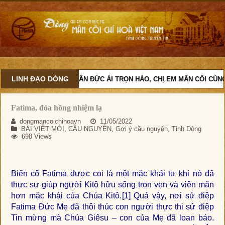
LINH ĐẠO DÒNG
VỚI TINH THẦN ĐỨC ÁI TRỌN HẢO, CHỊ EM MÂN CÔI CÙNG MẸ
Fatima, đóa hồng nhiệm lạ
dongmancoichihoavn
11/05/2022
BÀI VIẾT MỚI
,
CẦU NGUYỆN
,
Gợi ý cầu nguyện
,
Tỉnh Dòng
698 Views
Biến cố Fatima được coi là một mặc khải tư khi nó đã
thực sự giúp người Kitô hữu sống trọn vẹn và viên mãn
hơn mặc khải của Chúa Kitô.
[1]
Quả vậy, nơi sứ điệp
Fatima Đức Mẹ đã thôi thúc con người thực thi sứ điệp
Tin mừng mà Chúa Giêsu – con của Mẹ đã loan báo.