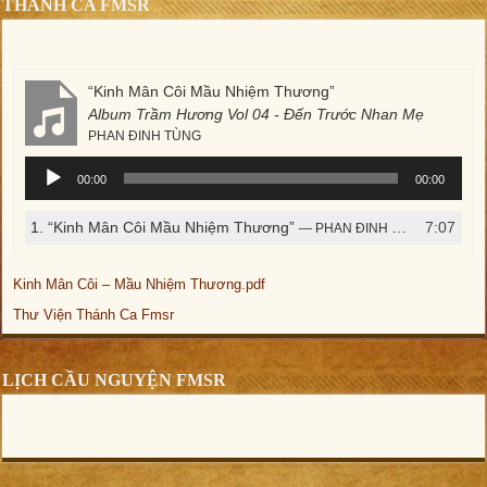
THÁNH CA FMSR
“Kinh Mân Côi Mầu Nhiệm Thương”
Album Trầm Hương Vol 04 - Đến Trước Nhan Mẹ
PHAN ĐINH TÙNG
Trình
00:00
00:00
phát
âm
1.
“Kinh Mân Côi Mầu Nhiệm Thương”
7:07
— PHAN ĐINH TÙNG
thanh
Kinh Mân Côi – Mầu Nhiệm Thương.pdf
Thư Viện Thánh Ca Fmsr
LỊCH CẦU NGUYỆN FMSR