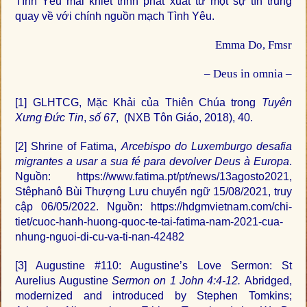
Tình Yêu mãi khiết trinh phát xuất từ một sự tín trung
quay về với chính nguồn mạch Tình Yêu.
Emma Do, Fmsr
– Deus in omnia –
[1]
GLHTCG, Mặc Khải của Thiên Chúa trong
Tuyên
Xưng Đức Tin
,
số 67
, (NXB Tôn Giáo, 2018), 40.
[2]
Shrine of Fatima,
Arcebispo do Luxemburgo desafia
migrantes a usar a sua fé para devolver Deus à Europa
.
Nguồn: https://www.fatima.pt/pt/news/13agosto2021,
Stêphanô Bùi Thượng Lưu chuyển ngữ 15/08/2021, truy
cập 06/05/2022. Nguồn: https://hdgmvietnam.com/chi-
tiet/cuoc-hanh-huong-quoc-te-tai-fatima-nam-2021-cua-
nhung-nguoi-di-cu-va-ti-nan-42482
[3]
Augustine #110: Augustine’s Love Sermon: St
Aurelius Augustine
Sermon on 1 John 4:4-12.
Abridged,
modernized and introduced by Stephen Tomkins;