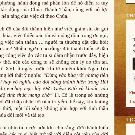
phương hành động mà phần lớn để nó diễn ra tùy
 tác động của Chúa Thánh Thần, cùng với nỗ lực
TH
 nền tảng của việc đi theo Chúa.
ch đố của đời thánh hiến như việc giảm sút ơn gọi
c hóa; việc thiếu xác tín và mỏng dòn trong ơn gọi;
“
ng việc nên thánh…, người ta thường đặt câu hỏi:
ra sao? Nhiều người cho rằng: đời thánh hiến sẽ dần
P
ng công việc do các tu sĩ đảm nhận trước đây, hiện
T
 thế, nên các dòng tu sẽ không còn lý do tồn tại.
p
ô XVI, ít ngày trước khi từ nhiệm khỏi Ngai Tòa
ững lời thật ý nghĩa:
“Đừng vào hùa với những tiên
t
ụi hay vô nghĩa của đời sống thánh hiến trong Hội
 chị em hãy mặc lấy Ðức Giêsu Kitô và khoác vào
Ki
 độ tỉnh thức mong chờ
”
[1]
. Có lẽ trong số những
i đã chấp nhận lời tiên tri yếm thế này, khi không
Th
 thời, một lối sống không phù hợp với tinh thần
a đổi mới và tái tạo.
LỊ
cái nhìn tích cực hơn khi cho rằng: đời thánh hiến
ếu các tu sĩ biết trở về với điều cốt yếu của đời