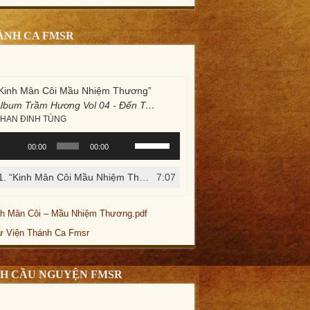
ÁNH CA FMSR
Kinh Mân Côi Mầu Nhiệm Thương”
Album Trầm Hương Vol 04 - Đến Trước Nhan Mẹ
HAN ĐINH TÙNG
rình
Sử
00:00
00:00
hát
dụng
âm
các
1.
“Kinh Mân Côi Mầu Nhiệm Thương”
7:07
— PHAN ĐINH TÙNG
hanh
phím
mũi
tên
nh Mân Côi – Mầu Nhiệm Thương.pdf
Lên/Xuống
ư Viện Thánh Ca Fmsr
để
tăng
hoặc
CH CẦU NGUYỆN FMSR
giảm
âm