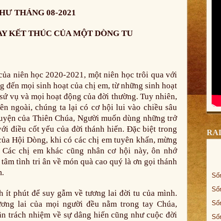
HƯ THÁNG 08-2021
AY KẾT THÚC CỦA MỘT DÒNG TU
của niên học 2020-2021, một niên học trôi qua với
g đến mọi sinh hoạt của chị em, từ những sinh hoạt
h sứ vụ và mọi hoạt động của đời thường. Tuy nhiên,
n ngoài, chúng ta lại có cơ hội lui vào chiều sâu
 luyện của Thiên Chúa, Người muốn dùng những trở
ới điều cốt yếu của đời thánh hiến. Đặc biệt trong
RA
 của Hội Dòng, khi có các chị em tuyên khấn, mừng
 Các chị em khác cũng nhân cơ hội này, ôn nhớ
tâm tình tri ân về món quà cao quý là ơn gọi thánh
m.
Số
Số
 ít phút để suy gẫm về tương lai đời tu của mình.
ương lai của mọi người đều nằm trong tay Chúa,
Số
 trách nhiệm về sự dâng hiến cũng như cuộc đời
Số