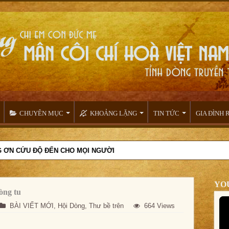
CHUYÊN MỤC
KHOẢNG LẶNG
TIN TỨC
GIA ĐÌNH
N CHO MỌI NGƯỜI
YO
òng tu
BÀI VIẾT MỚI
,
Hội Dòng
,
Thư bề trên
664 Views