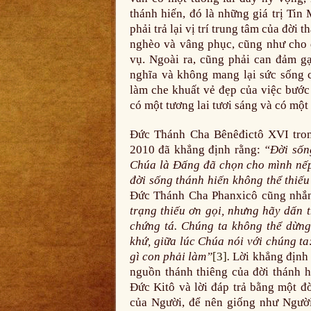
thánh hiến, đó là những giá trị Ti
phải trả lại vị trí trung tâm của đời
nghèo và vâng phục, cũng như cho 
vụ. Ngoài ra, cũng phải can đảm g
nghĩa và không mang lại sức sống 
làm che khuất vẻ đẹp của việc bước
có một tương lai tươi sáng và có một
Đức Thánh Cha Bênêđictô XVI tron
2010 đã khẳng định rằng:
“Đời sốn
Chúa là Đấng đã chọn cho mình nếp 
đời sống thánh hiến không thể thiế
Đức Thánh Cha Phanxicô cũng nhắn
trạng thiếu ơn gọi, nhưng hãy dấn 
chứng tá. Chúng ta không thể dừng
khứ, giữa lúc Chúa nói với chúng t
gì con phải làm”
[3]
.
Lời khẳng định 
nguồn thánh thiêng của đời thánh hi
Đức Kitô và lời đáp trả bằng một đ
của Người, để nên giống như Người