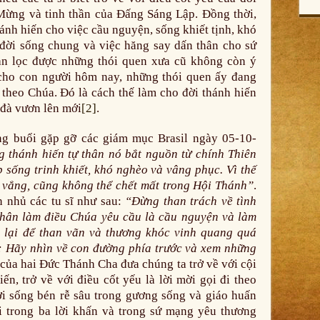
n Mừng và tinh thần của Đấng Sáng Lập. Đồng thời,
 thánh hiến cho việc cầu nguyện, sống khiết tịnh, khó
đời sống chung và việc hăng say dấn thân cho sứ
ạn lọc được những thói quen xưa cũ không còn ý
cho con người hôm nay, những thói quen ấy đang
 theo Chúa. Đó là cách thế làm cho đời thánh hiến
 đà vươn lên mới
[2]
.
g buổi gặp gỡ các giám mục Brasil ngày 05-10-
g thánh hiến tự thân nó bắt nguồn từ chính Thiên
sống trinh khiết, khó nghèo và vâng phục. Vì thế
u vắng, cũng không thể chết mất trong Hội Thánh”
.
 nhủ các tu sĩ như sau:
“Đừng than trách về tình
thân làm điều Chúa yêu cầu là cầu nguyện và làm
 lại để than vãn và thương khóc vinh quang quá
a: Hãy nhìn về con đường phía trước và xem những
của hai Đức Thánh Cha đưa chúng ta trở về với cội
ến, trở về với điều cốt yếu là lời mời gọi đi theo
ời sống bén rễ sâu trong gương sống và giáo huấn
 trong ba lời khấn và trong sứ mạng yêu thương