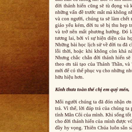
đời thánh hiến cũng sẽ tù đọng và 
những vấn đề trước mắt mà không n
và con người, chúng ta sẽ làm chết 
giáo yếu kém, đời tu sẽ bị thu hẹp
và trở nên mất phương hướng. Đó l
tương lai, bởi vì sự hiện diện của 
Những bài học lịch sử về đời tu đã c
lỗi thời, hoặc khi không còn khả 
Nhưng chắc chắn đời thánh hiến sẽ 
theo ơn tái tạo của Thánh Thần, và
mới để có thể phục vụ cho những nh
hữu hiệu hơn.
Kính thưa toàn thể chị em quý mến,
Mỗi người chúng ta đã đón nhận ơn 
trả. Vì thế, lời đáp trả của chúng t
tính Mân Côi của mình. Khi sống tốt
cho đời thánh hiến của mình được vữ
đầy hy vọng. Thiên Chúa luôn sẵn s