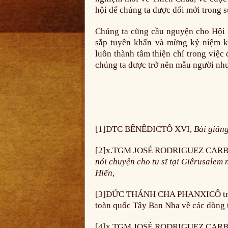
hội để chúng ta được đổi mới trong 
Chúng ta cũng cầu nguyện cho Hội 
sắp tuyên khấn và mừng kỷ niệm 
luôn thành tâm thiện chí trong việ
chúng ta được trở nên mẫu người nh
[1]
ĐTC BÊNÊĐICTÔ XVI,
Bài giảng
[2]
x.TGM JOSÉ RODRIGUEZ CAR
nói chuyện cho tu sĩ tại Giêrusale
Hiến,
[3]
ĐỨC THÁNH CHA PHANXICÔ trong 
toàn quốc Tây Ban Nha về các dòng 
[4]
x.TGM JOSÉ RODRIGUEZ CAR