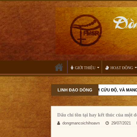
GIỚI THIỆU
HOẠT ĐỘNG
LINH ĐẠO DÒNG
 CÙNG MẸ MARIA SỐNG MẦU NHIỆM CỨU ĐỘ, VÀ MANG ƠN CỨU ĐỘ ĐẾ
Dấu chỉ tồn tại hay kết thúc của một d
dongmancoichihoavn
29/07/2021