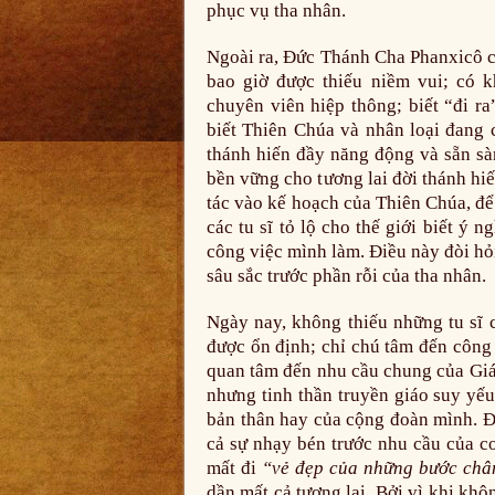
phục vụ tha nhân.
Ngoài ra, Đức Thánh Cha Phanxicô c
bao giờ được thiếu niềm vui; có k
chuyên viên hiệp thông; biết “đi r
biết Thiên Chúa và nhân loại đang 
thánh hiến đầy năng động và sẵn sàn
bền vững cho tương lai đời thánh hi
tác vào kế hoạch của Thiên Chúa, để
các tu sĩ tỏ lộ cho thế giới biết ý 
công việc mình làm. Điều này đòi hỏ
sâu sắc trước phần rỗi của tha nhân.
Ngày nay, không thiếu những tu sĩ 
được ổn định; chỉ chú tâm đến công
quan tâm đến nhu cầu chung của Giá
nhưng tinh thần truyền giáo suy yếu
bản thân hay của cộng đoàn mình. Đi
cả sự nhạy bén trước nhu cầu của co
mất đi
“vẻ đẹp của những bước châ
dần mất cả tương lai. Bởi vì khi khô