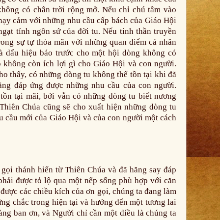
không có chân trời rộng mở. Nếu chỉ chú tâm vào
hạy cảm với những nhu cầu cấp bách của Giáo Hội
ngạt tính ngôn sứ của đời tu. Nếu tinh thần truyền
 trong sự tự thỏa mãn với những quan điểm cá nhân
à dấu hiệu báo trước cho một hội dòng không có
họ không còn ích lợi gì cho Giáo Hội và con người.
ho thấy, có những dòng tu không thể tồn tại khi đã
năng đáp ứng được những nhu cầu của con người.
tồn tại mãi, bởi vẫn có những dòng tu biết nương
 Thiên Chúa cũng sẽ cho xuất hiện những dòng tu
u cầu mới của Giáo Hội và của con người một cách
gọi thánh hiến từ Thiên Chúa và đã hăng say đáp
a phải được tỏ lộ qua một nếp sống phù hợp với căn
 được các chiều kích của ơn gọi, chúng ta đang làm
ng chắc trong hiện tại và hướng đến một tương lai
àng ban ơn, và Người chỉ cần một điều là chúng ta