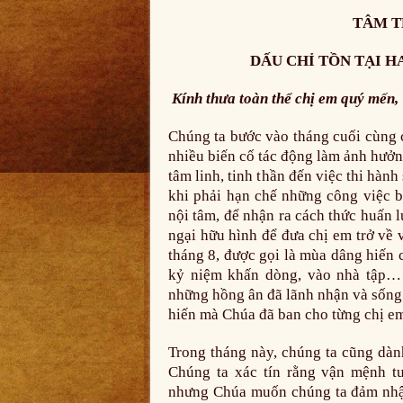
TÂM T
DẤU CHỈ TỒN TẠI H
Kính thưa toàn thể chị em quý mến,
Chúng ta bước vào tháng cuối cùng 
nhiều biến cố tác động làm ảnh hưởn
tâm linh, tinh thần đến việc thi hàn
khi phải hạn chế những công việc bê
nội tâm, để nhận ra cách thức huấn
ngại hữu hình để đưa chị em trở về v
tháng 8, được gọi là mùa dâng hiến
kỷ niệm khấn dòng, vào nhà tập…
những hồng ân đã lãnh nhận và sống 
hiến mà Chúa đã ban cho từng chị e
Trong tháng này, chúng ta cũng dành
Chúng ta xác tín rằng vận mệnh t
nhưng Chúa muốn chúng ta đảm nhận