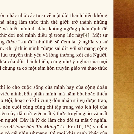
òn nhắc nhở các tu sĩ về một đời thánh hiến không
hả năng làm thức tỉnh thế giới; trở thành những
a” và biết mình đi đâu; không ngừng phân định để
chờ đợi nơi mình điều gì trong lúc này
[4]
. Một sự
g được “sai đi” như thế, sẽ đem lại ý nghĩa và sự
ến. Khi ý thức mình “được sai đi” với sứ mạng cộng
 lưu truyền tình yêu và lòng thương xót của Người,
nghĩa của đời thánh hiến, cũng như ý nghĩa của mọi
i chúng ta có một tâm hồn truyền giáo và thao thức
chỉ lo cho cuộc sống của mình hay của cộng đoàn
 việc mình, bổn phận mình, mà hãm bớt hoặc thiếu
o Hội, hoặc có khi cũng đón nhận sứ vụ được trao,
, nên cuối cùng cũng chỉ tập trung vào ích lợi của
ều này dẫn tới việc mất ý thức truyền giáo và mất
n người. Đây là lý do làm cho đời tu mất ý nghĩa,
n ra đi loan báo Tin Mừng”
(x. Rm 10, 15) và dần
ng có cái nhìn sứ mạng, thì mọi khía cạnh khác của