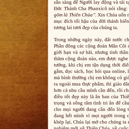
sẵn sàng để Người lay động và tái 
Đức Thánh Cha Phanxicô nói rằng
gốm là Thiên Chúa”.
Xin Chúa uốn n
mục đích tối hậu của đời thánh hiế
tương lai tươi đẹp của chúng ta.
Trong những ngày này, đất nước ch
Phần đông các cộng đoàn Mân Côi ở
giới hạn và sợ hãi, nhưng tinh thần
thăm cộng đoàn nào, em được nghe c
tưởng, khi chị em tận dụng thời đi
gẫm, đọc sách, học hỏi qua online,
mà bình thường chị em không có giờ
ra ngoài mua thực phẩm, thì giáo dâ
hơn cả nhu cầu mình cần đến, rồi ch
điều tốt đẹp này là ân ban của Thi
trọng và sống tâm tình tri ân để cầ
cho mọi người đang cần đến lòng 
đang hết mình vì mọi người trong c
khép lại, Chúa lại mở cho chúng ta
nghiệm mới về Thiên Chúa, về cuộc 