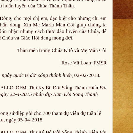
sự huấn luyện của Chúa Thánh Thần.
Dòng, cho mọi chị em, đặc biệt cho những chị em
khấn dòng. Xin Mẹ Maria Mân Côi giúp chúng ta
c đón nhận những cách thức đào luyện của Chúa, để
ư Chúa và Giáo Hội đang mong đợi.
Thân mến trong Chúa Kitô và Mẹ Mân Côi
Rose Vũ Loan, FMSR
 ngày quốc tế đời sống thánh hiến,
02-02-2013.
BALLO, OFM
,
Thư Ký Bộ Đời Sống Thánh Hiến.
Bài
m ngày 22-4-2015 nhân dịp Năm Đời Sống Thánh
sứ điệp gởi cho 700 tham dự viên dự tuần lễ
tu, ngày 05-04-2018
BALLO, OFM
,
Thư Ký Bộ Đời Sống Thánh Hiến.
Bài