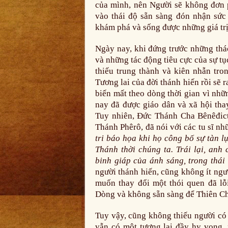
của mình, nên Người sẽ không đơn 
vào thái độ sẵn sàng đón nhận sức
khám phá và sống được những giá trị
Ngày nay, khi đứng trước những thá
và những tác động tiêu cực của sự tụ
thiếu trung thành và kiên nhẫn tro
Tương lai của đời thánh hiến rồi sẽ 
biến mất theo dòng thời gian vì nhữ
nay đã được giáo dân và xã hội thay
Tuy nhiên, Đức Thánh Cha Bênêđict
Thánh Phêrô, đã nói với các tu sĩ nh
tri báo họa khi họ công bố sự tàn l
Thánh thời chúng ta.
Trái lại, anh
binh giáp của ánh sáng, trong thái
người thánh hiến, cũng không ít ngườ
muốn thay đổi một thói quen đã lỗi
Dòng và không sẵn sàng để Thiên Chú
Tuy vậy, cũng không thiếu người có 
vẫn có một tương lai đầy hy vọng, n