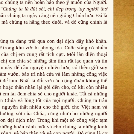
tạo chúng ta nên hoàn hảo theo ý muốn của Người.
:
“Chúng ta là đất sét, chỉ đẹp trong tay người thợ
ắn chúng ta ngày càng nên giống Chúa hơn. Đó là
n mà chúng ta hằng theo đuổi, và đó cũng chính là
úng ta đang trải qua cơn đại dịch đầy khó khăn.
 trong khu vực bị phong tỏa. Cuộc sống có nhiều
 của chị em cũng rất tích cực. Mỗi lần điện thoại
hị em chia sẻ những tâm tình rất lạc quan và tin
ểm này để cầu nguyện nhiều hơn, có thêm giờ suy
 làm vườn, bảo trì nhà cửa và làm những công việc
 để làm. Nhất là đối với các cộng đoàn không thể
n hoặc thân nhân lại gởi đến cho, có khi còn nhiều
ị em lại đem chia sẻ cho người khác. Tất cả những
ên Chúa và lòng tốt của mọi người. Chúng ta trân
u nguyện thật nhiều cho thế giới, cho Việt nam và
thương xót của Chúa, cũng như cho những người
ơn đại dịch này. Trong khi một số công việc tạm
 những hoàn cảnh mới và cho chúng ta những kinh
sống, về bản thân và về con người. Đó cũng là cơ