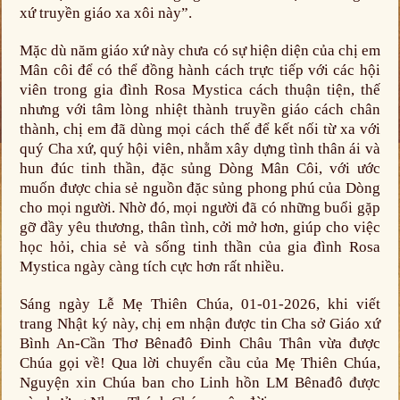
xứ truyền giáo xa xôi này”.
Mặc dù năm giáo xứ này chưa có sự hiện diện của chị em
Mân côi để có thể đồng hành cách trực tiếp với các hội
viên trong gia đình Rosa Mystica cách thuận tiện, thế
nhưng với tâm lòng nhiệt thành truyền giáo cách chân
thành, chị em đã dùng mọi cách thế để kết nối từ xa với
quý Cha xứ, quý hội viên, nhằm xây dựng tình thân ái và
hun đúc tinh thần, đặc sủng Dòng Mân Côi, với ước
muốn được chia sẻ nguồn đặc sủng phong phú của Dòng
cho mọi người. Nhờ đó, mọi người đã có những buổi gặp
gỡ đầy yêu thương, thân tình, cởi mở hơn, giúp cho việc
học hỏi, chia sẻ và sống tinh thần của gia đình Rosa
Mystica ngày càng tích cực hơn rất nhiều.
Sáng ngày Lễ Mẹ Thiên Chúa, 01-01-2026, khi viết
trang Nhật ký này, chị em nhận được tin Cha sở Giáo xứ
Bình An-Cần Thơ Bênađô Đinh Châu Thân vừa được
Chúa gọi về! Qua lời chuyển cầu của Mẹ Thiên Chúa,
Nguyện xin Chúa ban cho Linh hồn LM Bênađô được