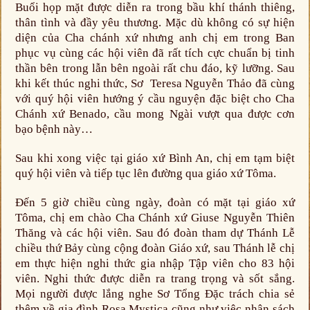
Buổi họp mặt được diễn ra trong bầu khí thánh thiêng,
thân tình và đầy yêu thương. Mặc dù không có sự hiện
diện của Cha chánh xứ nhưng anh chị em trong Ban
phục vụ cùng các hội viên đã rất tích cực chuẩn bị tinh
thần bên trong lẫn bên ngoài rất chu đáo, kỹ lưỡng. Sau
khi kết thúc nghi thức, Sơ Teresa Nguyễn Thảo đã cùng
với quý hội viên hướng ý cầu nguyện đặc biệt cho Cha
Chánh xứ Benado, cầu mong Ngài vượt qua được cơn
bạo bệnh này…
Sau khi xong việc tại giáo xứ Bình An, chị em tạm biệt
quý hội viên và tiếp tục lên đường qua giáo xứ Tôma.
Đến 5 giờ chiều cùng ngày, đoàn có mặt tại giáo xứ
Tôma, chị em chào Cha Chánh xứ Giuse Nguyễn Thiên
Thăng và các hội viên. Sau đó đoàn tham dự Thánh Lễ
chiều thứ Bảy cùng cộng đoàn Giáo xứ, sau Thánh lễ chị
em thực hiện nghi thức gia nhập Tập viên cho 83 hội
viên. Nghi thức được diễn ra trang trọng và sốt sắng.
Mọi người được lắng nghe Sơ Tổng Đặc trách chia sẻ
thêm về gia đình Rosa Mystica cũng như việc nhận sách