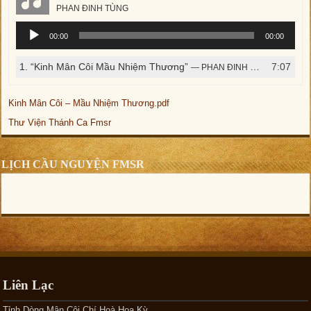
PHAN ĐINH TÙNG
Trình
00:00
00:00
phát
âm
1.
“Kinh Mân Côi Mầu Nhiệm Thương”
7:07
— PHAN ĐINH TÙNG
thanh
Kinh Mân Côi – Mầu Nhiệm Thương.pdf
Thư Viện Thánh Ca Fmsr
LỊCH CẦU NGUYỆN FMSR
Liên Lạc
Tỉnh Dòng Mân Côi Chí Hoà Hoa Kỳ