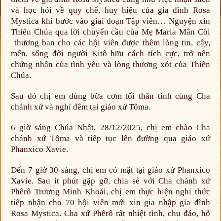
và học hỏi về quy chế, huy hiệu của gia đình Rosa
Mystica khi bước vào giai đoạn Tập viên… Nguyện xin
Thiên Chúa qua lời chuyển cầu của Mẹ Maria Mân Côi
thương ban cho các hội viên được thêm lòng tin, cậy,
mến, sống đời người Kitô hữu cách tích cực, trở nên
chứng nhân của tình yêu và lòng thương xót của Thiên
Chúa.
Sau đó chị em dùng bữa cơm tối thân tình cùng Cha
chánh xứ và nghỉ đêm tại giáo xứ Tôma.
6 giờ sáng Chúa Nhật, 28/12/2025, chị em chào Cha
chánh xứ Tôma và tiếp tục lên đường qua giáo xứ
Phanxico Xavie.
Đến 7 giờ 30 sáng, chị em có mặt tại giáo xứ Phanxico
Xavie. Sau ít phút gặp gỡ, chia sẻ với Cha chánh xứ
Phêrô Trương Minh Khoái, chị em thực hiện nghi thức
tiếp nhận cho 70 hội viên mới xin gia nhập gia đình
Rosa Mystica. Cha xứ Phêrô rất nhiệt tình, chu đáo, hỗ