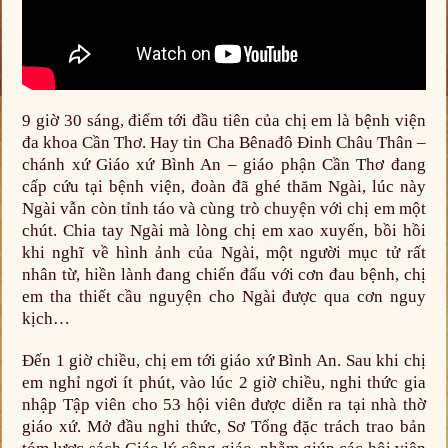
9 giờ 30 sáng, điểm tới đầu tiên của chị em là bệnh viện
đa khoa Cần Thơ. Hay tin Cha Bênađô Đinh Châu Thân –
chánh xứ Giáo xứ Bình An – giáo phận Cần Thơ đang
cấp cứu tại bệnh viện, đoàn đã ghé thăm Ngài, lúc này
Ngài vẫn còn tỉnh táo và cùng trò chuyện với chị em một
chút. Chia tay Ngài mà lòng chị em xao xuyến, bồi hồi
khi nghĩ về hình ảnh của Ngài, một người mục tử rất
nhân từ, hiền lành đang chiến đấu với cơn đau bệnh, chị
em tha thiết cầu nguyện cho Ngài được qua cơn nguy
kịch…
Đến 1 giờ chiều, chị em tới giáo xứ Bình An. Sau khi chị
em nghỉ ngơi ít phút, vào lúc 2 giờ chiều, nghi thức gia
nhập Tập viên cho 53 hội viên được diễn ra tại nhà thờ
giáo xứ. Mở đầu nghi thức, Sơ Tổng đặc trách trao bản