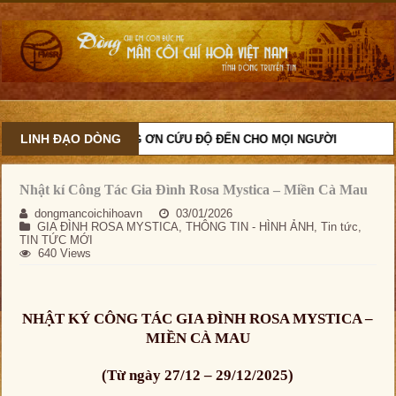
LINH ĐẠO DÒNG
ỆM CỨU ĐỘ, VÀ MANG ƠN CỨU ĐỘ ĐẾN CHO MỌI NGƯỜI
Nhật kí Công Tác Gia Đình Rosa Mystica – Miền Cà Mau
dongmancoichihoavn
03/01/2026
GIA ĐÌNH ROSA MYSTICA
,
THÔNG TIN - HÌNH ẢNH
,
Tin tức
,
TIN TỨC MỚI
640 Views
NHẬT KÝ CÔNG TÁC GIA ĐÌNH ROSA MYSTICA –
MIỀN CÀ MAU
(Từ ngày 27/12 – 29/12/2025)