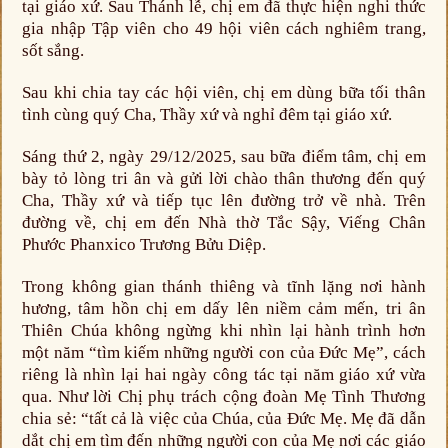
tại giáo xứ. Sau Thánh lễ, chị em đã thực hiện nghi thức
gia nhập Tập viên cho 49 hội viên cách nghiêm trang,
sốt sắng.
Sau khi chia tay các hội viên, chị em dùng bữa tối thân
tình cùng quý Cha, Thầy xứ và nghỉ đêm tại giáo xứ.
Sáng thứ 2, ngày 29/12/2025, sau bữa điểm tâm, chị em
bày tỏ lòng tri ân và gửi lời chào thân thương đến quý
Cha, Thầy xứ và tiếp tục lên đường trở về nhà. Trên
đường về, chị em đến Nhà thờ Tắc Sậy, Viếng Chân
Phước Phanxico Trương Bửu Diệp.
Trong không gian thánh thiêng và tĩnh lặng nơi hành
hương, tâm hồn chị em dấy lên niềm cảm mến, tri ân
Thiên Chúa không ngừng khi nhìn lại hành trình hơn
một năm “tìm kiếm những người con của Đức Mẹ”, cách
riêng là nhìn lại hai ngày công tác tại năm giáo xứ vừa
qua. Như lời Chị phụ trách cộng đoàn Mẹ Tình Thương
chia sẻ: “tất cả là việc của Chúa, của Đức Mẹ. Mẹ đã dẫn
dắt chị em tìm đến những người con của Mẹ nơi các giáo