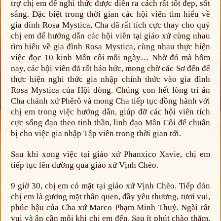
trợ chị em để nghi thức được diễn ra cách rất tốt đẹp, sốt
sắng. Đặc biệt trong thời gian các hội viên tìm hiểu về
gia đình Rosa Mystica, Cha đã rất tích cực thay cho quý
chị em để hướng dẫn các hội viên tại giáo xứ cùng nhau
tìm hiểu về gia đình Rosa Mystica, cùng nhau thực hiện
việc đọc 10 kinh Mân côi mỗi ngày… Nhờ đó mà hôm
nay, các hội viên đã rất háo hức, mong chờ các Sơ đến để
thực hiện nghi thức gia nhập chính thức vào gia đình
Rosa Mystica của Hội dòng. Chúng con hết lòng tri ân
Cha chánh xứ Phêrô và mong Cha tiếp tục đồng hành với
chị em trong việc hướng dẫn, giúp đỡ các hội viên tích
cực sống đạo theo tinh thần, linh đạo Mân Côi để chuẩn
bị cho việc gia nhập Tập viên trong thời gian tới.
Sau khi xong việc tại giáo xứ Phanxico Xavie, chị em
tiếp tục lên đường qua giáo xứ Vịnh Chèo.
9 giờ 30, chị em có mặt tại giáo xứ Vịnh Chèo. Tiếp đón
chị em là gương mặt thân quen, đầy yêu thương, tươi vui,
phúc hậu của Cha xứ Marco Phạm Minh Thuỷ. Ngài rất
vui và ân cần mỗi khi chị em đến. Sau ít phút chào thăm,