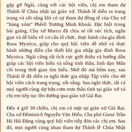
gặp gỡ Ngài, cùng với các hội viên, chị em tham dự
Thánh lễ Chúa nhật tại giáo xứ. Thánh lễ diễn ra trang
trọng và sốt sắng khi có sự tham dự đồng tế của Cha xứ
“hàng xóm” Phêrô Trương Minh Khoái. Đặc biệt trong
bài giảng, Cha xứ Marco đã chia sẻ rất súc tích, ngắn
gọn và dễ hiểu về cơ cấu tổ chức, thực hành của gia đình
Rosa Mystica, giúp cho quý hội viên dễ nhớ và thực
hành những điều cần thiết khi gia nhập gia đình Rosa
Mystica. Ngài cũng rất tích cực giới thiệu và hướng dẫn
giúp các hội viên hiểu và sống tinh thần, linh đạo Mân
côi trong thời gian tìm hiểu. Nhờ đó mà hôm nay, sau
Thánh lễ đã diễn ra nghi thức gia nhập Tập viên cho 49
hội viên cách trang trọng, sốt sắng. Sau nghi thức, tất cả
mọi người cùng dự bữa cơm trưa thân tình tại giáo xứ và
chị em tiếp tục lên đường qua giáo xứ Giá Rai.
Đến 4 giờ 30 chiều, chị em có mặt tại giáo xứ Giá Rai.
Cha xứ Đôminicô Nguyễn Văn Hiếu, Cha phó Giuse Trần
Hà Hải Đăng cùng quý hội viên tiếp đón các chị em. Sau
đó, mọi người cùng nhau tham dự Thánh lễ Chúa Nhật