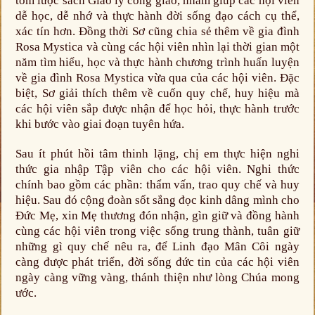
tóm lược sách Giáo lý công giáo, nhằm giúp các hội viên
dễ học, dễ nhớ và thực hành đời sống đạo cách cụ thể,
xác tín hơn. Đồng thời Sơ cũng chia sẻ thêm về gia đình
Rosa Mystica và cùng các hội viên nhìn lại thời gian một
năm tìm hiểu, học và thực hành chương trình huấn luyện
về gia đình Rosa Mystica vừa qua của các hội viên. Đặc
biệt, Sơ giải thích thêm về cuốn quy chế, huy hiệu mà
các hội viên sắp được nhận để học hỏi, thực hành trước
khi bước vào giai đoạn tuyên hứa.
Sau ít phút hồi tâm thinh lặng, chị em thực hiện nghi
thức gia nhập Tập viên cho các hội viên. Nghi thức
chính bao gồm các phần: thẩm vấn, trao quy chế và huy
hiệu. Sau đó cộng đoàn sốt sắng đọc kinh dâng mình cho
Đức Mẹ, xin Mẹ thương đón nhận, gìn giữ và đồng hành
cùng các hội viên trong việc sống trung thành, tuân giữ
những gì quy chế nêu ra, để Linh đạo Mân Côi ngày
càng được phát triển, đời sống đức tin của các hội viên
ngày càng vững vàng, thánh thiện như lòng Chúa mong
ước.