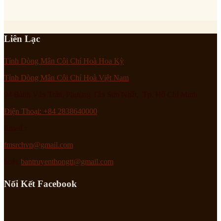
Liên Lạc
Tỉnh Dòng Mân Côi Chí Hoà Hoa Kỳ
Tỉnh Dòng Mân Côi Chí Hoà Việt Nam
94 Bành Văn Trân, Phường Tân Sơn Nhất, Tp. Hồ Chí Minh
Điện Thoại: +84 2838640000
Email :
fmsrchvn@gmail.com
hoặc
bantruyenthongtt@gmail.com
Nối Kết Facebook