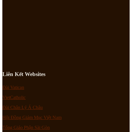
Liên Kết Websites
Đài Vatican
VietCatholic
Đài Chân Lý Á Châu
Hội Đồng Giám Mục Việt Nam
Tổng Giáo Phận Sài Gòn