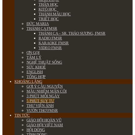
THẦN HỌC
KITÔ HỌC
THÁNH MẪU HỌC
TRIẾT HỌC
ĐỨC MARIA
THÁNH CA FMSR
THÁNH CA – SR. THẢO SƯƠNG, FMSR
RADIO FMSR
KARAOKE FMSR
VIDEO FMSR
ƠN GỌI
TÂM LÝ
NGHỆ THUẬT SỐNG
SỨC KHOẺ
ENGLISH
TỔNG HỢP
KHOẢNG LẶNG
GỢI Ý CẦU NGUYỆN
MẦU NHIỆM MÂN CÔI
3 PHÚT MỖI NGÀY
5 PHÚT SUY TƯ
THƯ VIỆN ẢNH
VƯỜN THƠ FMSR
TIN TỨC
GIÁO HỘI HOÀN VŨ
GIÁO HỘI VIỆT NAM
HỘI DÒNG
TỈNH DÒNG