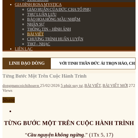
GIA ĐÌNH ROSA MYSTICA
GIÁO HUẤN CỦA ĐỨC CHA TỔ PHỤ
THƯ LUÂN LƯU
BÁO HOA HỒNG MẦU NHIỆM
NHÂN SỰ
THÔNG TIN – HÌNH ẢNH
BÀI VIẾT
CHƯƠNG TRÌNH HUẤN LUYỆN
THƠ – NHẠC
LIÊN LẠC
LINH ĐẠO DÒNG
VỚI TINH THẦN ĐỨC ÁI TRỌN HẢO, CHỊ
Từng Bước Một Trên Cuộc Hành Trình
dongmancoichihoavn
25/02/2026
5 phút suy tư
,
BÀI VIẾT
,
BÀI VIẾT MỚI
272
Views
Share
TỪNG BƯỚC MỘT TRÊN CUỘC HÀNH TRÌNH
“
Cầu nguyện không ngừng
.” (1Tx 5, 17)