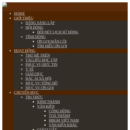
HOME
GIỚI THIỆU
ĐẤNG SÁNG LẬP
HỘI DÒNG
ĐÔI NÉT LỊCH SỬ DÒNG
TỈNH DÒNG
ƠN GỌI MÂN CÔI
TÌM HIỂU ƠN GỌI
HOẠT ĐỘNG
THƯ BỀ TRÊN
TÀI LIỆU HỌC TẬP
PHỤC VỤ ĐỨC TIN
Y TẾ
GIÁO DỤC
BÁC ÁI XÃ HỘI
MỤC VỤ TÔNG ĐỒ
MỤC VỤ ƠN GỌI
CHUYÊN MỤC
TRI THỨC
KINH THÁNH
VĂN KIỆN
CÔNG ĐỒNG
TOÀ THÁNH
HĐGM VIỆT NAM
VĂN KIỆN KHÁC
GIÁO LUẬT