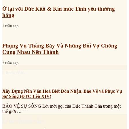
Ở lại với Đức Kitô & Kín múc Tình yêu thường
hằng
1 tuần ago
Phụng Vụ Tháng Bảy Và Những Đôi Vợ Chồng
Cùng Nhau Nên Thánh
2 tuần ago
Check Also
Xây Dựng Nền Văn Hoá Biết Đón Nhận, Bảo Vệ và Phục Vụ
Sự Sống (ĐTC Lêô XIV)
BẢO VỆ SỰ SỐNG Lời mời gọi của Đức Thánh Cha trong một
thế giới …
Để lại một bình luận