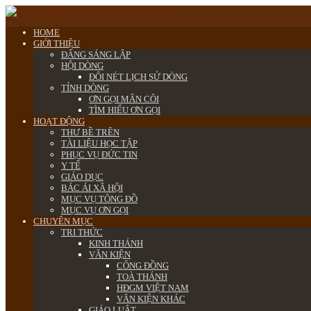
HOME
GIỚI THIỆU
ĐẤNG SÁNG LẬP
HỘI DÒNG
ĐÔI NÉT LỊCH SỬ DÒNG
TỈNH DÒNG
ƠN GỌI MÂN CÔI
TÌM HIỂU ƠN GỌI
HOẠT ĐỘNG
THƯ BỀ TRÊN
TÀI LIỆU HỌC TẬP
PHỤC VỤ ĐỨC TIN
Y TẾ
GIÁO DỤC
BÁC ÁI XÃ HỘI
MỤC VỤ TÔNG ĐỒ
MỤC VỤ ƠN GỌI
CHUYÊN MỤC
TRI THỨC
KINH THÁNH
VĂN KIỆN
CÔNG ĐỒNG
TOÀ THÁNH
HĐGM VIỆT NAM
VĂN KIỆN KHÁC
GIÁO LUẬT