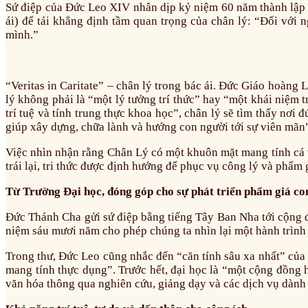
Sứ điệp của Đức Leo XIV nhân dịp kỷ niệm 60 năm thành lập Đ
ái) để tái khẳng định tầm quan trọng của chân lý: “Đối với 
mình.”
“Veritas in Caritate” – chân lý trong bác ái. Đức Giáo hoàn
lý không phải là “một lý tưởng trí thức” hay “một khái niệm 
trí tuệ và tính trung thực khoa học”, chân lý sẽ tìm thấy nơi 
giúp xây dựng, chữa lành và hướng con người tới sự viên mãn
Việc nhìn nhận rằng Chân Lý có một khuôn mặt mang tính cá vị 
trái lại, tri thức được định hướng để phục vụ công lý và phẩm 
Từ Trường Đại học, đóng góp cho sự phát triển phẩm giá co
Đức Thánh Cha gửi sứ điệp bằng tiếng Tây Ban Nha tới cộng đ
niệm sáu mươi năm cho phép chúng ta nhìn lại một hành trình 
Trong thư, Đức Leo cũng nhắc đến “căn tính sâu xa nhất” của 
mang tính thực dụng”. Trước hết, đại học là “một cộng đồng 
văn hóa thông qua nghiên cứu, giảng dạy và các dịch vụ dành