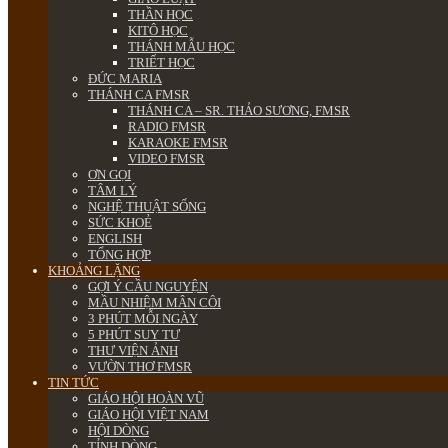
THẦN HỌC
KITÔ HỌC
THÁNH MẪU HỌC
TRIẾT HỌC
ĐỨC MARIA
THÁNH CA FMSR
THÁNH CA – SR. THẢO SƯƠNG, FMSR
RADIO FMSR
KARAOKE FMSR
VIDEO FMSR
ƠN GỌI
TÂM LÝ
NGHỆ THUẬT SỐNG
SỨC KHOẺ
ENGLISH
TỔNG HỢP
KHOẢNG LẶNG
GỢI Ý CẦU NGUYỆN
MẦU NHIỆM MÂN CÔI
3 PHÚT MỖI NGÀY
5 PHÚT SUY TƯ
THƯ VIỆN ẢNH
VƯỜN THƠ FMSR
TIN TỨC
GIÁO HỘI HOÀN VŨ
GIÁO HỘI VIỆT NAM
HỘI DÒNG
TỈNH DÒNG