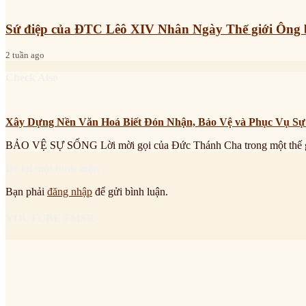
Sứ điệp của ĐTC Lêô XIV Nhân Ngày Thế giới Ông 
2 tuần ago
Check Also
Xây Dựng Nền Văn Hoá Biết Đón Nhận, Bảo Vệ và Phục Vụ S
BẢO VỆ SỰ SỐNG Lời mời gọi của Đức Thánh Cha trong một thế 
Để lại một bình luận
Bạn phải
đăng nhập
để gửi bình luận.
YOUTUBE FMSR