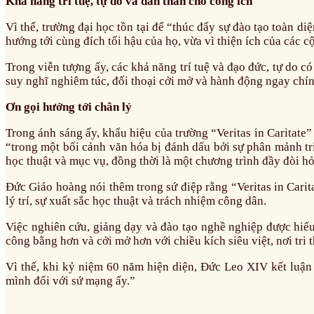
Khả năng trí tuệ, tự do và dấn thân cho công ích
Vì thế, trường đại học tồn tại để “thúc đẩy sự đào tạo toàn 
hướng tới cùng đích tối hậu của họ, vừa vì thiện ích của các 
Trong viễn tượng ấy, các khả năng trí tuệ và đạo đức, tự do 
suy nghĩ nghiêm túc, đối thoại cởi mở và hành động ngay chín
Ơn gọi hướng tới chân lý
Trong ánh sáng ấy, khẩu hiệu của trường “Veritas in Caritat
“trong một bối cảnh văn hóa bị đánh dấu bởi sự phân mảnh tri 
học thuật và mục vụ, đồng thời là một chương trình đầy đòi hỏ
Đức Giáo hoàng nói thêm trong sứ điệp rằng “Veritas in Carita
lý trí, sự xuất sắc học thuật và trách nhiệm công dân.
Việc nghiên cứu, giảng dạy và đào tạo nghề nghiệp được hiểu
công bằng hơn và cởi mở hơn với chiều kích siêu việt, nơi tri
Vì thế, khi kỷ niệm 60 năm hiện diện, Đức Leo XIV kết luận
mình đối với sứ mạng ấy.”