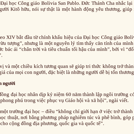
ại học Công giáo Bolivia San Pablo. Đức Thánh Cha nhắc lại kh
người Kitô hữu, nói sự thật là một hành động yêu thương, giú
g Leo XIV bắt đầu từ chính khẩu hiệu của Đại học Công giáo Bol
trừu tượng”, nhưng là một nguyên lý tìm thấy căn tính của mìn
đức bác ái “chân trời và tiêu chuẩn tối hậu của mình”, bởi vì “
”.
và một chiều kích tương quan sẽ giúp tri thức không trở thành 
giá của mọi con người, đặc biệt là những người dễ bị tổn thương
n người
ồng đại học nhân dịp kỷ niệm 60 năm thành lập ngôi trường có 
phong phú trong việc phục vụ Giáo hội và xã hội”, ngài viết.
một trường đại học – điều “không chỉ giới hạn ở việc trở thành 
học thuật, nơi bằng phương pháp nghiêm túc và phê bình, góp 
 cho cộng đồng địa phương, quốc gia và quốc tế”.