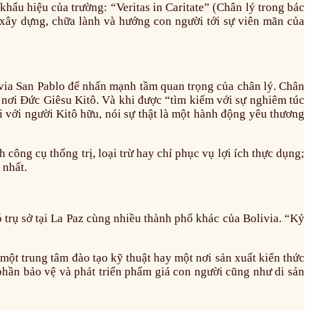
ẩu hiệu của trường: “Veritas in Caritate” (Chân lý trong bác
p xây dựng, chữa lành và hướng con người tới sự viên mãn của
ivia San Pablo để nhấn mạnh tầm quan trọng của chân lý. Chân
h nơi Đức Giêsu Kitô. Và khi được “tìm kiếm với sự nghiêm túc
đối với người Kitô hữu, nói sự thật là một hành động yêu thương
công cụ thống trị, loại trừ hay chỉ phục vụ lợi ích thực dụng;
 nhất.
trụ sở tại La Paz cùng nhiều thành phố khác của Bolivia. “Kỷ
một trung tâm đào tạo kỹ thuật hay một nơi sản xuất kiến thức
phần bảo vệ và phát triển phẩm giá con người cũng như di sản