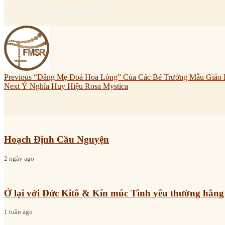
About dongmancoichihoavn
Previous
“Dâng Mẹ Đoá Hoa Lòng” Của Các Bé Trường Mẫu Giáo 
Next
Ý Nghĩa Huy Hiệu Rosa Mystica
Related Articles
Hoạch Định Cầu Nguyện
2 ngày ago
Ở lại với Đức Kitô & Kín múc Tình yêu thường hằng
1 tuần ago