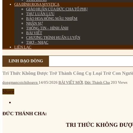
GIA ĐÌNH ROSA MYSTICA
GIÁO HUẤN CỦA ĐỨC CHA TỔ PHỤ
THƯ LUÂN LƯU
BÁO HOA HỒNG MẦU NHIỆM
NHÂN SỰ
THÔNG TIN – HÌNH ẢNH
BÀI VIẾT
CHƯƠNG TRÌNH HUẤN LUYỆN
THƠ – NHẠC
LIÊN LẠC
LINH ĐẠO DÒNG
Tri Thức Không Được Trở Thành Công Cụ Loại Trừ Con Ngườ
dongmancoichihoavn
14/05/2026
BÀI VIẾT MỚI
,
Đức Thánh Cha
203 Views
Share
ĐỨC THÁNH CHA:
TRI THỨC KHÔNG ĐƯỢ