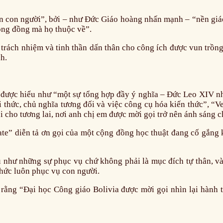
diện con người”, bởi – như Đức Giáo hoàng nhấn mạnh – “nền giá
cộng đồng mà họ thuộc về”.
có trách nhiệm và tinh thần dấn thân cho công ích được vun trồ
h.
e” được hiểu như “một sự tổng hợp đầy ý nghĩa – Đức Leo XIV 
thức, chủ nghĩa tương đối và việc công cụ hóa kiến thức”, “Ver
i cho tương lai, nơi anh chị em được mời gọi trở nên ánh sáng c
te” diễn tả ơn gọi của một cộng đồng học thuật đang cố gắng kết
 như những sự phục vụ chứ không phải là mục đích tự thân, và
 thức luôn phục vụ con người.
 rằng “Đại học Công giáo Bolivia được mời gọi nhìn lại hành t