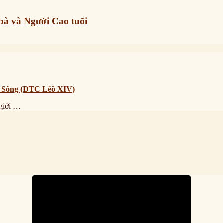
bà và Người Cao tuổi
ự Sống (ĐTC Lêô XIV)
giới …