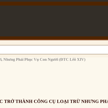
i, Nhưng Phải Phục Vụ Con Người (ĐTC Lêô XIV)
C TRỞ THÀNH CÔNG CỤ LOẠI TRỪ NHƯNG PHẢ