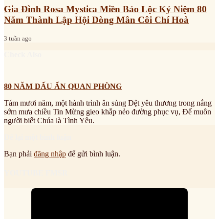
Gia Đình Rosa Mystica Miền Bảo Lộc Kỷ Niệm 80
Năm Thành Lập Hội Dòng Mân Côi Chí Hoà
3 tuần ago
Check Also
80 NĂM DẤU ẤN QUAN PHÒNG
Tám mươi năm, một hành trình ân sủng Dệt yêu thương trong nắng
sớm mưa chiều Tin Mừng gieo khắp nẻo đường phục vụ, Để muôn
người biết Chúa là Tình Yêu.
Để lại một bình luận
Bạn phải
đăng nhập
để gửi bình luận.
YOUTUBE FMSR