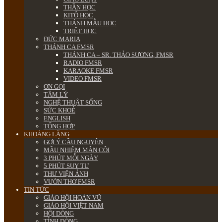
THẦN HỌC
KITÔ HỌC
THÁNH MẪU HỌC
TRIẾT HỌC
ĐỨC MARIA
THÁNH CA FMSR
THÁNH CA – SR. THẢO SƯƠNG, FMSR
RADIO FMSR
KARAOKE FMSR
VIDEO FMSR
ƠN GỌI
TÂM LÝ
NGHỆ THUẬT SỐNG
SỨC KHOẺ
ENGLISH
TỔNG HỢP
KHOẢNG LẶNG
GỢI Ý CẦU NGUYỆN
MẦU NHIỆM MÂN CÔI
3 PHÚT MỖI NGÀY
5 PHÚT SUY TƯ
THƯ VIỆN ẢNH
VƯỜN THƠ FMSR
TIN TỨC
GIÁO HỘI HOÀN VŨ
GIÁO HỘI VIỆT NAM
HỘI DÒNG
TỈNH DÒNG