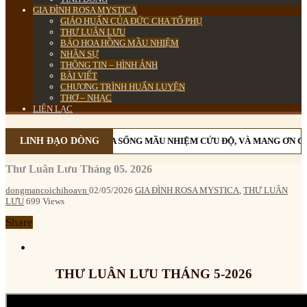
GIA ĐÌNH ROSA MYSTICA
GIÁO HUẤN CỦA ĐỨC CHA TỔ PHỤ
THƯ LUÂN LƯU
BÁO HOA HỒNG MẦU NHIỆM
NHÂN SỰ
THÔNG TIN – HÌNH ẢNH
BÀI VIẾT
CHƯƠNG TRÌNH HUẤN LUYỆN
THƠ – NHẠC
LIÊN LẠC
MÂN CÔI CÙNG MẸ MARIA SỐNG MẦU NHIỆM CỨU ĐỘ, VÀ MANG ƠN CỨU
LINH ĐẠO DÒNG
Thư Luân Lưu Tháng 05. 2026
dongmancoichihoavn
02/05/2026
GIA ĐÌNH ROSA MYSTICA
,
THƯ LUÂN
LƯU
699 Views
Share
THƯ LUÂN LƯU THÁNG 5-2026