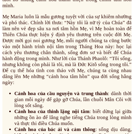
mình.
Mẹ Maria luôn là mẫu gương tuyệt vời của sự khiêm nhường
và phó thác. Chính lời thưa: “Này tôi là nữ tỳ của Chúa” đã
làm nên vẻ đẹp sâu xa nơi tâm hồn Mẹ, vì Mẹ hoàn toàn để
Thiên Chúa thực hiện ý định yêu thương trên cuộc đời Mẹ.
Được mời gọi noi gương Mẹ, mỗi người chúng ta cũng bước
vào một hành trình nội tâm trong Tháng Hoa này: học lại
cách yêu thương chân thành, sống đơn sơ và biết để Chúa
hành động trong mình. Như lời của Thánh Phaolô: “Tôi sống,
nhưng không còn phải là tôi, mà là Đức Kitô sống trong tôi.”
Để cụ thể hóa tình con thảo với Mẹ, chúng ta cùng nhau
dâng lên Mẹ những “cánh hoa tâm hồn” qua đời sống hằng
ngày:
Cánh hoa của cầu nguyện và trung thành
: dành thời
gian mỗi ngày để gặp gỡ Chúa, lần chuỗi Mân Côi với
lòng sốt sắng.
Cánh hoa của thinh lặng nội tâm
: biết dừng lại giữa
những ồn ào để lắng nghe tiếng Chúa trong lòng mình
và thực thi điều Chúa muốn.
Cánh hoa của bác ái và cảm thông
: sống dịu dàng,