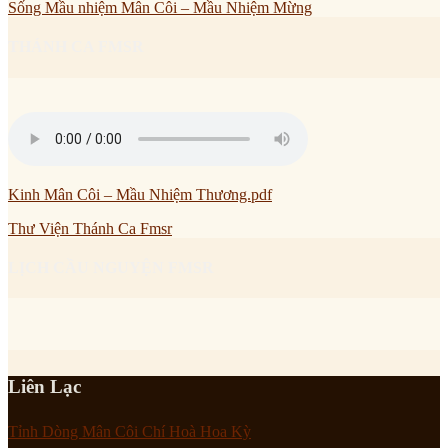
Sống Mầu nhiệm Mân Côi – Mầu Nhiệm Mừng
THÁNH CA FMSR
Kinh Mân Côi – Mầu Nhiệm Thương.pdf
Thư Viện Thánh Ca Fmsr
LỊCH CẦU NGUYỆN FMSR
Liên Lạc
Tỉnh Dòng Mân Côi Chí Hoà Hoa Kỳ