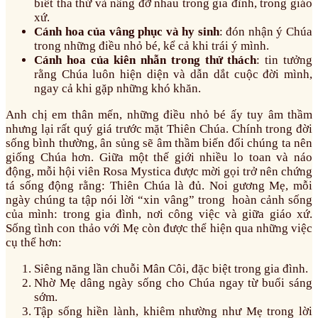
biết tha thứ và nâng đỡ nhau trong gia đình, trong giáo
xứ.
Cánh hoa của vâng phục và hy sinh
: đón nhận ý Chúa
trong những điều nhỏ bé, kể cả khi trái ý mình.
Cánh hoa của kiên nhẫn trong thử thách
: tin tưởng
rằng Chúa luôn hiện diện và dẫn dắt cuộc đời mình,
ngay cả khi gặp những khó khăn.
Anh chị em thân mến, những điều nhỏ bé ấy tuy âm thầm
nhưng lại rất quý giá trước mặt Thiên Chúa. Chính trong đời
sống bình thường, ân sủng sẽ âm thầm biến đổi chúng ta nên
giống Chúa hơn. Giữa một thế giới nhiều lo toan và náo
động, mỗi hội viên Rosa Mystica được mời gọi trở nên chứng
tá sống động rằng: Thiên Chúa là đủ. Noi gương Mẹ, mỗi
ngày chúng ta tập nói lời “xin vâng” trong hoàn cảnh sống
của mình: trong gia đình, nơi công việc và giữa giáo xứ.
Sống tình con thảo với Mẹ còn được thể hiện qua những việc
cụ thể hơn:
Siêng năng lần chuỗi Mân Côi, đặc biệt trong gia đình.
Nhờ Mẹ dâng ngày sống cho Chúa ngay từ buổi sáng
sớm.
Tập sống hiền lành, khiêm nhường như Mẹ trong lời