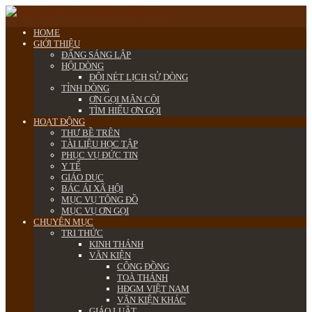
HOME
GIỚI THIỆU
ĐẤNG SÁNG LẬP
HỘI DÒNG
ĐÔI NÉT LỊCH SỬ DÒNG
TỈNH DÒNG
ƠN GỌI MÂN CÔI
TÌM HIỂU ƠN GỌI
HOẠT ĐỘNG
THƯ BỀ TRÊN
TÀI LIỆU HỌC TẬP
PHỤC VỤ ĐỨC TIN
Y TẾ
GIÁO DỤC
BÁC ÁI XÃ HỘI
MỤC VỤ TÔNG ĐỒ
MỤC VỤ ƠN GỌI
CHUYÊN MỤC
TRI THỨC
KINH THÁNH
VĂN KIỆN
CÔNG ĐỒNG
TOÀ THÁNH
HĐGM VIỆT NAM
VĂN KIỆN KHÁC
GIÁO LUẬT