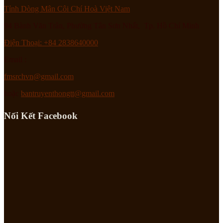
Tỉnh Dòng Mân Côi Chí Hoà Việt Nam
94 Bành Văn Trân, Phường Tân Sơn Nhất, Tp. Hồ Chí Minh
Điện Thoại: +84 2838640000
Email :
fmsrchvn@gmail.com
hoặc
bantruyenthongtt@gmail.com
Nối Kết Facebook