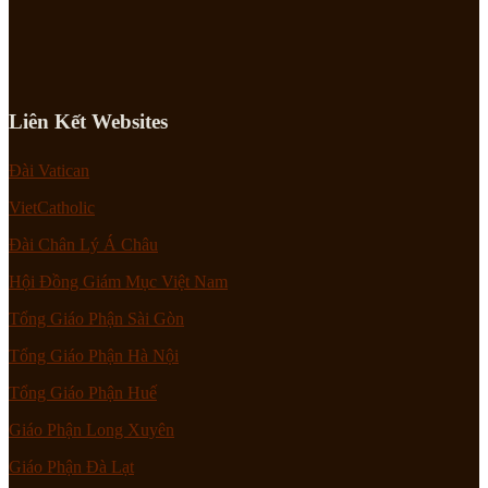
Liên Kết Websites
Đài Vatican
VietCatholic
Đài Chân Lý Á Châu
Hội Đồng Giám Mục Việt Nam
Tổng Giáo Phận Sài Gòn
Tổng Giáo Phận Hà Nội
Tổng Giáo Phận Huế
Giáo Phận Long Xuyên
Giáo Phận Đà Lạt