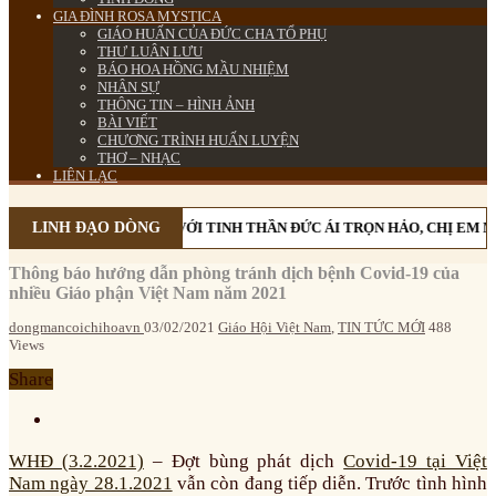
GIA ĐÌNH ROSA MYSTICA
GIÁO HUẤN CỦA ĐỨC CHA TỔ PHỤ
THƯ LUÂN LƯU
BÁO HOA HỒNG MẦU NHIỆM
NHÂN SỰ
THÔNG TIN – HÌNH ẢNH
BÀI VIẾT
CHƯƠNG TRÌNH HUẤN LUYỆN
THƠ – NHẠC
LIÊN LẠC
LINH ĐẠO DÒNG
VỚI TINH THẦN ĐỨC ÁI TRỌN HẢO, CHỊ EM M
Thông báo hướng dẫn phòng tránh dịch bệnh Covid-19 của
nhiều Giáo phận Việt Nam năm 2021
dongmancoichihoavn
03/02/2021
Giáo Hội Việt Nam
,
TIN TỨC MỚI
488
Views
Share
WHĐ (3.2.2021)
– Đợt bùng phát dịch
Covid-19 tại Việt
Nam ngày 28.1.2021
vẫn còn đang tiếp diễn. Trước tình hình