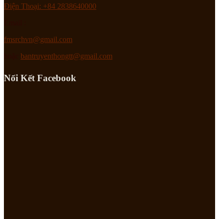
Điện Thoại: +84 2838640000
Email :
fmsrchvn@gmail.com
hoặc
bantruyenthongtt@gmail.com
Nối Kết Facebook