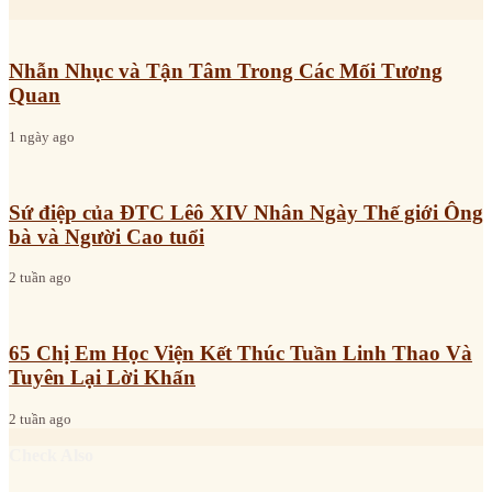
Nhẫn Nhục và Tận Tâm Trong Các Mối Tương
Quan
1 ngày ago
Sứ điệp của ĐTC Lêô XIV Nhân Ngày Thế giới Ông
bà và Người Cao tuổi
2 tuần ago
65 Chị Em Học Viện Kết Thúc Tuần Linh Thao Và
Tuyên Lại Lời Khấn
2 tuần ago
Check Also