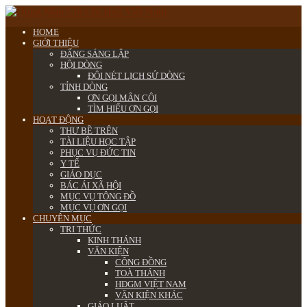
HOME
GIỚI THIỆU
ĐẤNG SÁNG LẬP
HỘI DÒNG
ĐÔI NÉT LỊCH SỬ DÒNG
TỈNH DÒNG
ƠN GỌI MÂN CÔI
TÌM HIỂU ƠN GỌI
HOẠT ĐỘNG
THƯ BỀ TRÊN
TÀI LIỆU HỌC TẬP
PHỤC VỤ ĐỨC TIN
Y TẾ
GIÁO DỤC
BÁC ÁI XÃ HỘI
MỤC VỤ TÔNG ĐỒ
MỤC VỤ ƠN GỌI
CHUYÊN MỤC
TRI THỨC
KINH THÁNH
VĂN KIỆN
CÔNG ĐỒNG
TOÀ THÁNH
HĐGM VIỆT NAM
VĂN KIỆN KHÁC
GIÁO LUẬT