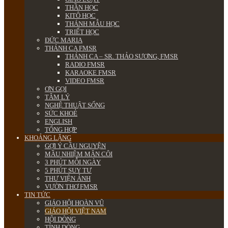
THẦN HỌC
KITÔ HỌC
THÁNH MẪU HỌC
TRIẾT HỌC
ĐỨC MARIA
THÁNH CA FMSR
THÁNH CA – SR. THẢO SƯƠNG, FMSR
RADIO FMSR
KARAOKE FMSR
VIDEO FMSR
ƠN GỌI
TÂM LÝ
NGHỆ THUẬT SỐNG
SỨC KHOẺ
ENGLISH
TỔNG HỢP
KHOẢNG LẶNG
GỢI Ý CẦU NGUYỆN
MẦU NHIỆM MÂN CÔI
3 PHÚT MỖI NGÀY
5 PHÚT SUY TƯ
THƯ VIỆN ẢNH
VƯỜN THƠ FMSR
TIN TỨC
GIÁO HỘI HOÀN VŨ
GIÁO HỘI VIỆT NAM
HỘI DÒNG
TỈNH DÒNG