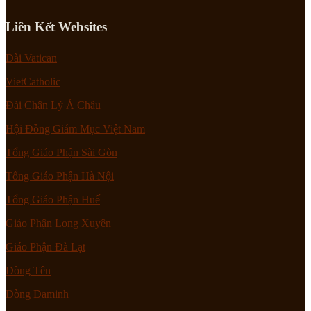
Liên Kết Websites
Đài Vatican
VietCatholic
Đài Chân Lý Á Châu
Hội Đồng Giám Mục Việt Nam
Tổng Giáo Phận Sài Gòn
Tổng Giáo Phận Hà Nội
Tổng Giáo Phận Huế
Giáo Phận Long Xuyên
Giáo Phận Đà Lạt
Dòng Tên
Dòng Đaminh