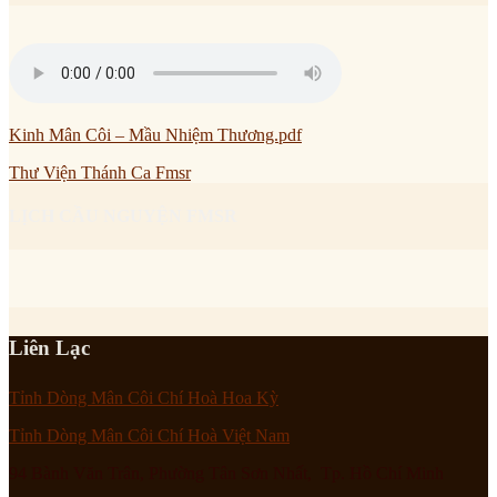
Kinh Mân Côi – Mầu Nhiệm Thương.pdf
Thư Viện Thánh Ca Fmsr
LỊCH CẦU NGUYỆN FMSR
Liên Lạc
Tỉnh Dòng Mân Côi Chí Hoà Hoa Kỳ
Tỉnh Dòng Mân Côi Chí Hoà Việt Nam
94 Bành Văn Trân, Phường Tân Sơn Nhất, Tp. Hồ Chí Minh