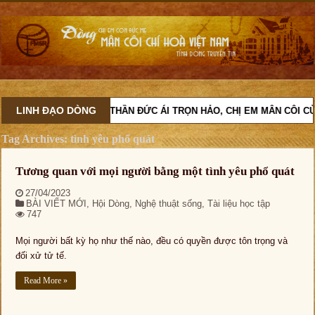
LINH ĐẠO DÒNG
VỚI TINH THẦN ĐỨC ÁI TRỌN HẢO, CHỊ EM MÂN CÔI CÙ
Tag Archives:
tình yêu phổ quát
Tương quan với mọi người bằng một tình yêu phổ quát
27/04/2023
BÀI VIẾT MỚI
,
Hội Dòng
,
Nghệ thuật sống
,
Tài liệu học tập
747
Mọi người bất kỳ họ như thế nào, đều có quyền được tôn trọng và
đối xử tử tế.
Read More »