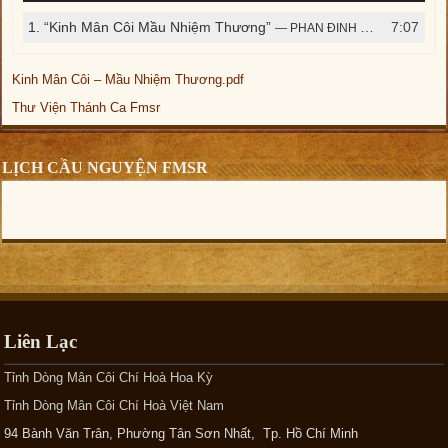
âm
1.
“Kinh Mân Côi Mầu Nhiệm Thương”
7:07
— PHAN ĐINH TÙNG
thanh
Kinh Mân Côi – Mầu Nhiệm Thương.pdf
Thư Viện Thánh Ca Fmsr
LỊCH CẦU NGUYỆN FMSR
Liên Lạc
Tỉnh Dòng Mân Côi Chí Hoà Hoa Kỳ
Tỉnh Dòng Mân Côi Chí Hoà Việt Nam
94 Bành Văn Trân, Phường Tân Sơn Nhất, Tp. Hồ Chí Minh