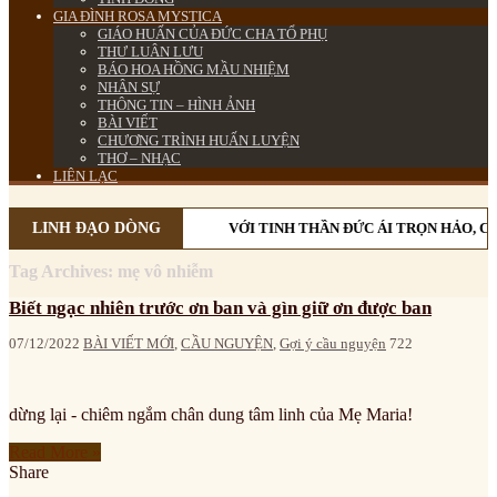
GIA ĐÌNH ROSA MYSTICA
GIÁO HUẤN CỦA ĐỨC CHA TỔ PHỤ
THƯ LUÂN LƯU
BÁO HOA HỒNG MẦU NHIỆM
NHÂN SỰ
THÔNG TIN – HÌNH ẢNH
BÀI VIẾT
CHƯƠNG TRÌNH HUẤN LUYỆN
THƠ – NHẠC
LIÊN LẠC
LINH ĐẠO DÒNG
VỚI TINH THẦN ĐỨC ÁI TRỌN HẢO, C
Tag Archives:
mẹ vô nhiễm
Biết ngạc nhiên trước ơn ban và gìn giữ ơn được ban
07/12/2022
BÀI VIẾT MỚI
,
CẦU NGUYỆN
,
Gợi ý cầu nguyện
722
dừng lại - chiêm ngắm chân dung tâm linh của Mẹ Maria!
Read More »
Share