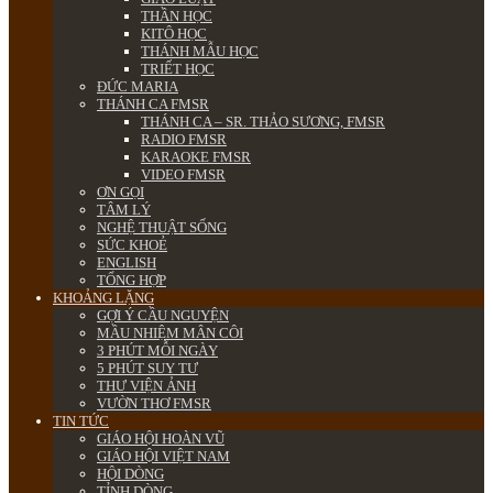
THẦN HỌC
KITÔ HỌC
THÁNH MẪU HỌC
TRIẾT HỌC
ĐỨC MARIA
THÁNH CA FMSR
THÁNH CA – SR. THẢO SƯƠNG, FMSR
RADIO FMSR
KARAOKE FMSR
VIDEO FMSR
ƠN GỌI
TÂM LÝ
NGHỆ THUẬT SỐNG
SỨC KHOẺ
ENGLISH
TỔNG HỢP
KHOẢNG LẶNG
GỢI Ý CẦU NGUYỆN
MẦU NHIỆM MÂN CÔI
3 PHÚT MỖI NGÀY
5 PHÚT SUY TƯ
THƯ VIỆN ẢNH
VƯỜN THƠ FMSR
TIN TỨC
GIÁO HỘI HOÀN VŨ
GIÁO HỘI VIỆT NAM
HỘI DÒNG
TỈNH DÒNG