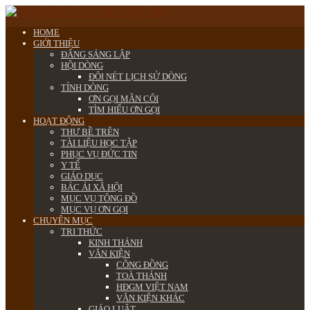
HOME
GIỚI THIỆU
ĐẤNG SÁNG LẬP
HỘI DÒNG
ĐÔI NÉT LỊCH SỬ DÒNG
TỈNH DÒNG
ƠN GỌI MÂN CÔI
TÌM HIỂU ƠN GỌI
HOẠT ĐỘNG
THƯ BỀ TRÊN
TÀI LIỆU HỌC TẬP
PHỤC VỤ ĐỨC TIN
Y TẾ
GIÁO DỤC
BÁC ÁI XÃ HỘI
MỤC VỤ TÔNG ĐỒ
MỤC VỤ ƠN GỌI
CHUYÊN MỤC
TRI THỨC
KINH THÁNH
VĂN KIỆN
CÔNG ĐỒNG
TOÀ THÁNH
HĐGM VIỆT NAM
VĂN KIỆN KHÁC
GIÁO LUẬT