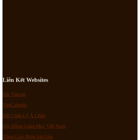
Liên Kết Websites
Đài Vatican
VietCatholic
Đài Chân Lý Á Châu
Hội Đồng Giám Mục Việt Nam
Tổng Giáo Phận Sài Gòn