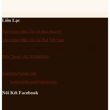
Liên Lạc
Tỉnh Dòng Mân Côi Chí Hoà Hoa Kỳ
Tỉnh Dòng Mân Côi Chí Hoà Việt Nam
94 Bành Văn Trân, Phường Tân Sơn Nhất, Tp. Hồ Chí Minh
Điện Thoại: +84 2838640000
Email :
fmsrchvn@gmail.com
hoặc
bantruyenthongtt@gmail.com
Nối Kết Facebook