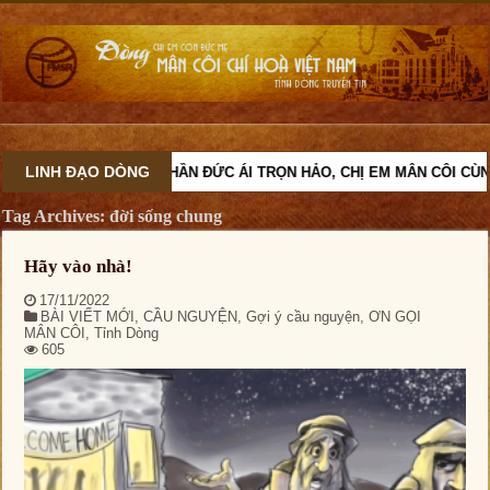
LINH ĐẠO DÒNG
VỚI TINH THẦN ĐỨC ÁI TRỌN HẢO, CHỊ EM MÂN CÔI CÙNG
Tag Archives:
đời sống chung
Hãy vào nhà!
17/11/2022
BÀI VIẾT MỚI
,
CẦU NGUYỆN
,
Gợi ý cầu nguyện
,
ƠN GỌI
MÂN CÔI
,
Tỉnh Dòng
605