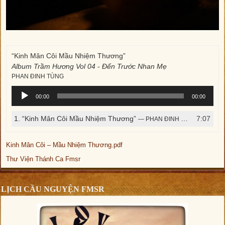
“Kinh Mân Côi Mầu Nhiệm Thương”
Album Trầm Hương Vol 04 - Đến Trước Nhan Mẹ
PHAN ĐINH TÙNG
Trình
00:00
00:00
phát
âm
1.
“Kinh Mân Côi Mầu Nhiệm Thương”
7:07
— PHAN ĐINH TÙNG
thanh
Kinh Mân Côi – Mầu Nhiệm Thương.pdf
Thư Viện Thánh Ca Fmsr
LỊCH CẦU NGUYỆN FMSR