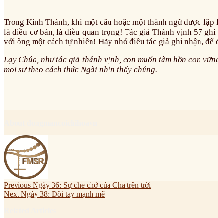
Trong Kinh Thánh, khi một câu hoặc một thành ngữ được lặp lại
là điều cơ bản, là điều quan trọng! Tác giả Thánh vịnh 57 gh
với ông một cách tự nhiên! Hãy nhớ điều tác giả ghi nhận, để
Lạy Chúa, như tác giả thánh vịnh, con muốn tâm hồn con vững
mọi sự theo cách thức Ngài nhìn thấy chúng.
About dongmancoichihoavn
Previous
Ngày 36: Sự che chở của Cha trên trời
Next
Ngày 38: Đôi tay mạnh mẽ
Related Articles