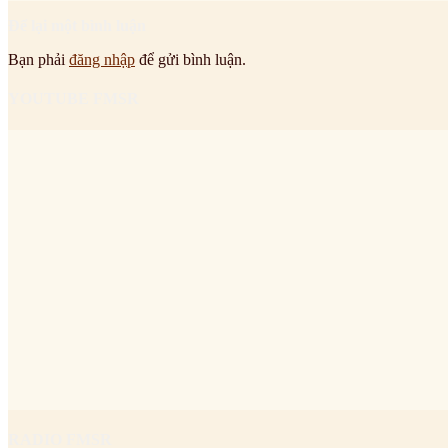
Để lại một bình luận
Bạn phải
đăng nhập
để gửi bình luận.
YOUTUBE FMSR
RADIO FMSR