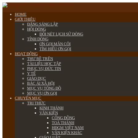
HOME
GIỚI THIỆU
ĐẤNG SÁNG LẬP
HỘI DÒNG
ĐÔI NÉT LỊCH SỬ DÒNG
TỈNH DÒNG
ƠN GỌI MÂN CÔI
TÌM HIỂU ƠN GỌI
HOẠT ĐỘNG
THƯ BỀ TRÊN
TÀI LIỆU HỌC TẬP
PHỤC VỤ ĐỨC TIN
Y TẾ
GIÁO DỤC
BÁC ÁI XÃ HỘI
MỤC VỤ TÔNG ĐỒ
MỤC VỤ ƠN GỌI
CHUYÊN MỤC
TRI THỨC
KINH THÁNH
VĂN KIỆN
CÔNG ĐỒNG
TOÀ THÁNH
HĐGM VIỆT NAM
VĂN KIỆN KHÁC
GIÁO LUẬT