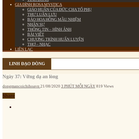
GIA ĐÌNH ROSA MYSTICA
GIÁO HUẤN CỦA ĐỨC CHA TỔ PHỤ
THƯ LUÂN LƯU
BÁO HOA HỒNG MẦU NHIỆM
NHÂN SỰ
THÔNG TIN – HÌNH ẢNH
BÀI VIẾT
CHƯƠNG TRÌNH HUẤN LUYỆN
THƠ – NHẠC
LIÊN LẠC
LINH ĐẠO DÒNG
Ngày 37: Vững dạ an lòng
dongmancoichihoavn
21/08/2020
3 PHÚT MỖI NGÀY
819 Views
Share