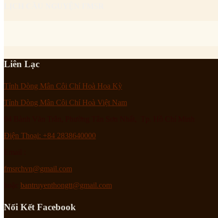
LỊCH CẦU NGUYỆN FMSR
Liên Lạc
Tỉnh Dòng Mân Côi Chí Hoà Hoa Kỳ
Tỉnh Dòng Mân Côi Chí Hoà Việt Nam
94 Bành Văn Trân, Phường Tân Sơn Nhất, Tp. Hồ Chí Minh
Điện Thoại: +84 2838640000
Email :
fmsrchvn@gmail.com
hoặc
bantruyenthongtt@gmail.com
Nối Kết Facebook