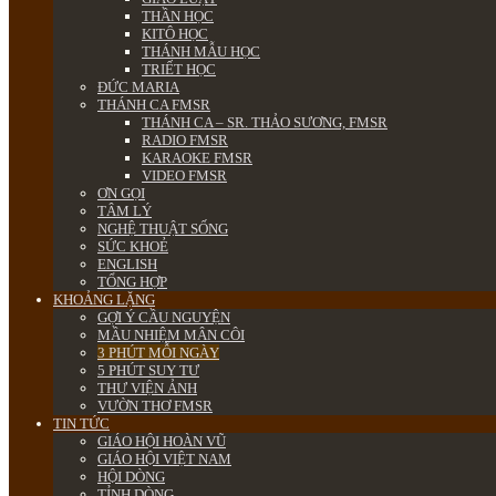
THẦN HỌC
KITÔ HỌC
THÁNH MẪU HỌC
TRIẾT HỌC
ĐỨC MARIA
THÁNH CA FMSR
THÁNH CA – SR. THẢO SƯƠNG, FMSR
RADIO FMSR
KARAOKE FMSR
VIDEO FMSR
ƠN GỌI
TÂM LÝ
NGHỆ THUẬT SỐNG
SỨC KHOẺ
ENGLISH
TỔNG HỢP
KHOẢNG LẶNG
GỢI Ý CẦU NGUYỆN
MẦU NHIỆM MÂN CÔI
3 PHÚT MỖI NGÀY
5 PHÚT SUY TƯ
THƯ VIỆN ẢNH
VƯỜN THƠ FMSR
TIN TỨC
GIÁO HỘI HOÀN VŨ
GIÁO HỘI VIỆT NAM
HỘI DÒNG
TỈNH DÒNG