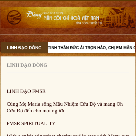
LINH ĐẠO DÒNG
VỚI TINH THẦN ĐỨC ÁI TRỌN HẢO, CHỊ EM MÂN C
LINH ĐẠO DÒNG
LINH ĐẠO FMSR
Cùng Mẹ Maria sống Mầu Nhiệm Cứu Độ và mang Ơn
Cứu Độ đến cho mọi người
FMSR SPIRITUALITY