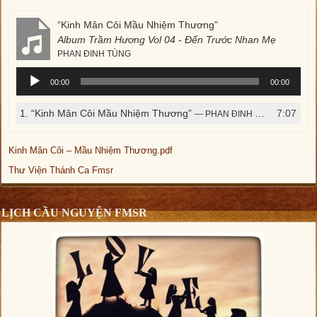
“Kinh Mân Côi Mầu Nhiệm Thương”
Album Trầm Hương Vol 04 - Đến Trước Nhan Mẹ
PHAN ĐINH TÙNG
Trình
00:00
00:00
phát
âm
1.
“Kinh Mân Côi Mầu Nhiệm Thương”
7:07
— PHAN ĐINH TÙNG
thanh
Kinh Mân Côi – Mầu Nhiệm Thương.pdf
Thư Viện Thánh Ca Fmsr
LỊCH CẦU NGUYỆN FMSR