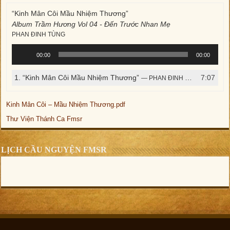
“Kinh Mân Côi Mầu Nhiệm Thương”
Album Trầm Hương Vol 04 - Đến Trước Nhan Mẹ
PHAN ĐINH TÙNG
Trình
00:00
00:00
phát
âm
1.
“Kinh Mân Côi Mầu Nhiệm Thương”
7:07
— PHAN ĐINH TÙNG
thanh
Kinh Mân Côi – Mầu Nhiệm Thương.pdf
Thư Viện Thánh Ca Fmsr
LỊCH CẦU NGUYỆN FMSR