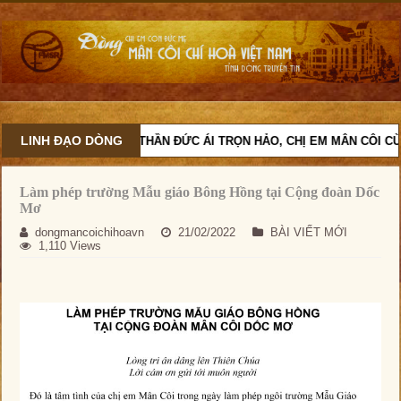
LINH ĐẠO DÒNG
VỚI TINH THẦN ĐỨC ÁI TRỌN HẢO, CHỊ EM MÂN CÔI CÙNG
Làm phép trường Mẫu giáo Bông Hồng tại Cộng đoàn Dốc
Mơ
dongmancoichihoavn
21/02/2022
BÀI VIẾT MỚI
1,110 Views