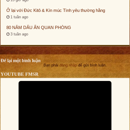
Ở lại với Đức Kitô & Kín múc Tình yêu thường hằng
1 tuần ago
80 NĂM DẤU ẤN QUAN PHÒNG
3 tuần ago
Để lại một bình luận
Bạn phải
đăng nhập
để gửi bình luận.
YOUTUBE FMSR