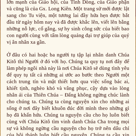
lớn mạnh của Giáo hội, của Tỉnh Dòng, của Giáo phận
và cũng là của Gx. Long Kiên. Một trang sử mới được lật
sang cho Tu viện, một tương lai đầy hứa hẹn được bắt
đầu từ ngày hôm nay và đã được khắc lên, viết lên bằng
những nỗ lực, cố gắng, sự hy sinh công sức của biết bao
con người cùng với tấm lòng quảng đại trợ giúp của quý
vị ân nhân xa gần.
Ở đâu có hai hoặc ba người tụ tập lại nhân danh Chúa
Kitô thì Người ở đó với họ. Chúng ta quy tụ nơi đây để
làm phép ngôi nhà này là nơi Chúa Kitô sẽ dùng tình yêu
để quy tụ tất cả những ai ước ao bước theo Người một
cách trung tín và mật thiết hơn qua việc sống bác ai,
khiết tịnh, nghèo khó và vâng phục, cậy dựa vào lòng
nhân ái của Thiên Chúa – Đấng không ngừng chúc lành
cho chúng ta. Chúng ta cùng nguyện xin cho những ai
sống ở nơi đây biết khuôn đúc đời mình theo những gì
họ đã khấn hứa. Chúng ta nguyện cầu cho họ luôn biết
cùng với Chúa Kitô tìm vinh danh Chúa Cha trong mọi
sự và không ngừng cầu nguyện cho họ trở nên dấu chỉ
của hội thánh luôn biết cầu nguyện. Chúng ta cầu xin