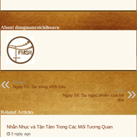
About dongmancoichihoavn
Previous
Ngày 55: Sự sống vĩnh cửu
Next
Ngày 56: Sự ngạc nhiên của trẻ
thơ
Related Articles
Nhẫn Nhục và Tận Tâm Trong Các Mối Tương Quan
3 ngày ago