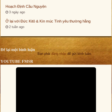
Hoạch Định Cầu Nguyện
3 ngày ago
Ở lại với Đức Kitô & Kín múc Tình yêu thường hằng
2 tuần ago
Để lại một bình luận
Bạn phải
đăng nhập
để gửi bình luận.
YOUTUBE FMSR