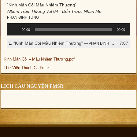
“Kinh Mân Côi Mầu Nhiệm Thương”
Album Trầm Hương Vol 04 - Đến Trước Nhan Mẹ
PHAN ĐINH TÙNG
Trình
00:00
00:00
phát
âm
1.
“Kinh Mân Côi Mầu Nhiệm Thương”
7:07
— PHAN ĐINH TÙNG
thanh
Kinh Mân Côi – Mầu Nhiệm Thương.pdf
Thư Viện Thánh Ca Fmsr
LỊCH CẦU NGUYỆN FMSR