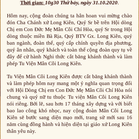
Thời gian:
10g30 Thứ bảy, ngày 31.10.2020
.
Hôm nay, cộng đoàn chúng ta hân hoan vui mừng chào
đón Cha Chánh xứ Long Kiên, Quý Sr bề trên Hội dòng
Chị em Con Đức Mẹ Mân Côi Chí Hòa, quý Sr trong Hội
dòng thuộc miền Bà Rịa, Quý BTV Gx. Long Kiên, quý
ban ngành, đoàn thể, quý cấp chính quyền địa phương,
quý ân nhân, quý khách và toàn thể cộng đoàn quy tụ về
đây để cử hành Nghi thức cắt băng khánh thành và làm
phép Tu Viện Mân Côi Long Kiên.
Tu Viện Mân Côi Long Kiên được cắt băng khánh thành
và làm phép hôm nay mang một ý nghĩa quan trọng đối
với Hội Dòng Chị em Con Đức Mẹ Mân Côi Chí Hòa nói
chung và quý nữ tu thuộc Tu viện Mân Côi Long Kiên
nói riêng. Bởi lẽ, sau hơn 17 tháng xây dựng và với biết
bao lao công khó nhọc, nay cộng đoàn Mân Côi Long
Kiên sẽ bước sang diện mạo mới, trang sử mới sau 16
năm cùng đồng hành và hiện diện tại giáo xứ Long Kiên
thân yêu này.