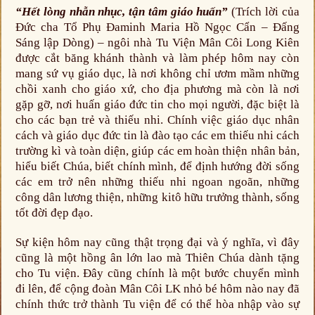
“Hết lòng nhẫn nhục, tận tâm giáo huấn”
(Trích lời của
Đức cha Tổ Phụ Đaminh Maria Hồ Ngọc Cẩn – Đấng
Sáng lập Dòng) – ngôi nhà Tu Viện Mân Côi Long Kiên
được cắt băng khánh thành và làm phép hôm nay còn
mang sứ vụ giáo dục, là nơi không chỉ ươm mầm những
chồi xanh cho giáo xứ, cho địa phương mà còn là nơi
gặp gỡ, nơi huấn giáo đức tin cho mọi người, đặc biệt là
cho các bạn trẻ và thiếu nhi. Chính việc giáo dục nhân
cách và giáo dục đức tin là đào tạo các em thiếu nhi cách
trường kì và toàn diện, giúp các em hoàn thiện nhân bản,
hiểu biết Chúa, biết chính mình, để định hướng đời sống
các em trở nên những thiếu nhi ngoan ngoãn, những
công dân lương thiện, những kitô hữu trưởng thành, sống
tốt đời đẹp đạo.
Sự kiện hôm nay cũng thật trọng đại và ý nghĩa, vì đây
cũng là một hồng ân lớn lao mà Thiên Chúa dành tặng
cho Tu viện. Đây cũng chính là một bước chuyển mình
đi lên, để cộng đoàn Mân Côi LK nhỏ bé hôm nào nay đã
chính thức trở thành Tu viện để có thể hòa nhập vào sự