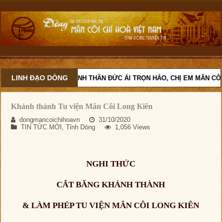
LINH ĐẠO DÒNG
VỚI TINH THẦN ĐỨC ÁI TRỌN HẢO, CHỊ EM MÂN CÔI C
Khánh thành Tu viện Mân Côi Long Kiên
dongmancoichihoavn
31/10/2020
TIN TỨC MỚI
,
Tỉnh Dòng
1,056 Views
NGHI THỨC
CẮT BĂNG KHÁNH THÀNH
& LÀM PHÉP TU VIỆN MÂN CÔI LONG KIÊN