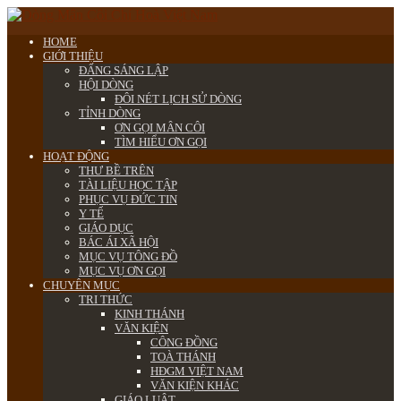
HOME
GIỚI THIỆU
ĐẤNG SÁNG LẬP
HỘI DÒNG
ĐÔI NÉT LỊCH SỬ DÒNG
TỈNH DÒNG
ƠN GỌI MÂN CÔI
TÌM HIỂU ƠN GỌI
HOẠT ĐỘNG
THƯ BỀ TRÊN
TÀI LIỆU HỌC TẬP
PHỤC VỤ ĐỨC TIN
Y TẾ
GIÁO DỤC
BÁC ÁI XÃ HỘI
MỤC VỤ TÔNG ĐỒ
MỤC VỤ ƠN GỌI
CHUYÊN MỤC
TRI THỨC
KINH THÁNH
VĂN KIỆN
CÔNG ĐỒNG
TOÀ THÁNH
HĐGM VIỆT NAM
VĂN KIỆN KHÁC
GIÁO LUẬT