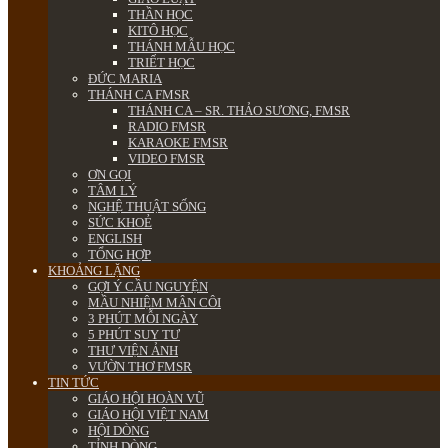
THẦN HỌC
KITÔ HỌC
THÁNH MẪU HỌC
TRIẾT HỌC
ĐỨC MARIA
THÁNH CA FMSR
THÁNH CA – SR. THẢO SƯƠNG, FMSR
RADIO FMSR
KARAOKE FMSR
VIDEO FMSR
ƠN GỌI
TÂM LÝ
NGHỆ THUẬT SỐNG
SỨC KHOẺ
ENGLISH
TỔNG HỢP
KHOẢNG LẶNG
GỢI Ý CẦU NGUYỆN
MẦU NHIỆM MÂN CÔI
3 PHÚT MỖI NGÀY
5 PHÚT SUY TƯ
THƯ VIỆN ẢNH
VƯỜN THƠ FMSR
TIN TỨC
GIÁO HỘI HOÀN VŨ
GIÁO HỘI VIỆT NAM
HỘI DÒNG
TỈNH DÒNG