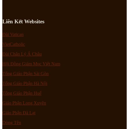
Liên Kết Websites
Đài Vatican
VietCatholic
Đài Chân Lý Á Châu
Hội Đồng Giám Mục Việt Nam
Tổng Giáo Phận Sài Gòn
Tổng Giáo Phận Hà Nội
Tổng Giáo Phận Huế
Giáo Phận Long Xuyên
Giáo Phận Đà Lạt
Dòng Tên