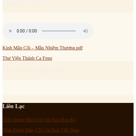
THÁNH CA FMSR
Kinh Mân Côi – Mầu Nhiệm Thương.pdf
Thư Viện Thánh Ca Fmsr
LỊCH CẦU NGUYỆN FMSR
Liên Lạc
Tỉnh Dòng Mân Côi Chí Hoà Hoa Kỳ
Tỉnh Dòng Mân Côi Chí Hoà Việt Nam