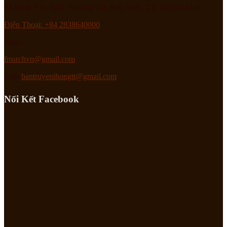
94 Bành Văn Trân, Phường Tân Sơn Nhất, Tp. Hồ Chí Minh
Điện Thoại: +84 2838640000
Email :
fmsrchvn@gmail.com
hoặc
bantruyenthongtt@gmail.com
Nối Kết Facebook