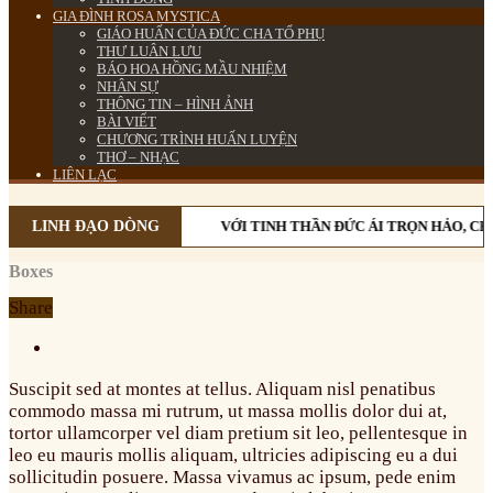
GIA ĐÌNH ROSA MYSTICA
GIÁO HUẤN CỦA ĐỨC CHA TỔ PHỤ
THƯ LUÂN LƯU
BÁO HOA HỒNG MẦU NHIỆM
NHÂN SỰ
THÔNG TIN – HÌNH ẢNH
BÀI VIẾT
CHƯƠNG TRÌNH HUẤN LUYỆN
THƠ – NHẠC
LIÊN LẠC
LINH ĐẠO DÒNG
VỚI TINH THẦN ĐỨC ÁI TRỌN HẢO, CH
Boxes
Share
S
uscipit sed at montes at tellus. Aliquam nisl penatibus
commodo massa mi rutrum, ut massa mollis dolor dui at,
tortor ullamcorper vel diam pretium sit leo, pellentesque in
leo eu mauris mollis aliquam, ultricies adipiscing eu a dui
sollicitudin posuere. Massa vivamus ac ipsum, pede enim