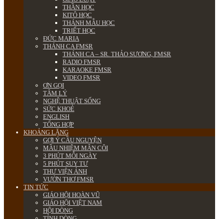
THẦN HỌC
KITÔ HỌC
THÁNH MẪU HỌC
TRIẾT HỌC
ĐỨC MARIA
THÁNH CA FMSR
THÁNH CA – SR. THẢO SƯƠNG, FMSR
RADIO FMSR
KARAOKE FMSR
VIDEO FMSR
ƠN GỌI
TÂM LÝ
NGHỆ THUẬT SỐNG
SỨC KHOẺ
ENGLISH
TỔNG HỢP
KHOẢNG LẶNG
GỢI Ý CẦU NGUYỆN
MẦU NHIỆM MÂN CÔI
3 PHÚT MỖI NGÀY
5 PHÚT SUY TƯ
THƯ VIỆN ẢNH
VƯỜN THƠ FMSR
TIN TỨC
GIÁO HỘI HOÀN VŨ
GIÁO HỘI VIỆT NAM
HỘI DÒNG
TỈNH DÒNG