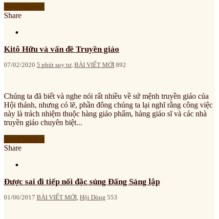
Read More »
Share
Kitô Hữu và vấn đề Truyền giáo
07/02/2020
5 phút suy tư
,
BÀI VIẾT MỚI
892
Chúng ta đã biết và nghe nói rất nhiều về sứ mệnh truyền giáo của
Hội thánh, nhưng có lẽ, phần đông chúng ta lại nghĩ rằng công việc
này là trách nhiệm thuộc hàng giáo phẩm, hàng giáo sĩ và các nhà
truyền giáo chuyên biệt...
Read More »
Share
Được sai đi tiếp nối đặc sủng Đấng Sáng lập
01/06/2017
BÀI VIẾT MỚI
,
Hội Dòng
553