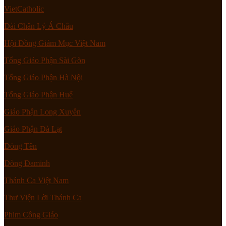
VietCatholic
Đài Chân Lý Á Châu
Hội Đồng Giám Mục Việt Nam
Tổng Giáo Phận Sài Gòn
Tổng Giáo Phận Hà Nội
Tổng Giáo Phận Huế
Giáo Phận Long Xuyên
Giáo Phận Đà Lạt
Dòng Tên
Dòng Đaminh
Thánh Ca Việt Nam
Thư Viện Lời Thánh Ca
Phim Công Giáo