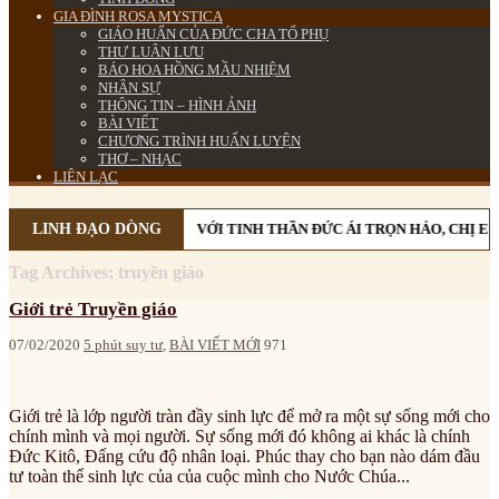
GIA ĐÌNH ROSA MYSTICA
GIÁO HUẤN CỦA ĐỨC CHA TỔ PHỤ
THƯ LUÂN LƯU
BÁO HOA HỒNG MẦU NHIỆM
NHÂN SỰ
THÔNG TIN – HÌNH ẢNH
BÀI VIẾT
CHƯƠNG TRÌNH HUẤN LUYỆN
THƠ – NHẠC
LIÊN LẠC
LINH ĐẠO DÒNG
VỚI TINH THẦN ĐỨC ÁI TRỌN HẢO, CHỊ E
Tag Archives:
truyền giáo
Giới trẻ Truyền giáo
07/02/2020
5 phút suy tư
,
BÀI VIẾT MỚI
971
Giới trẻ là lớp người tràn đầy sinh lực để mở ra một sự sống mới cho
chính mình và mọi người. Sự sống mới đó không ai khác là chính
Đức Kitô, Đấng cứu độ nhân loại. Phúc thay cho bạn nào dám đầu
tư toàn thể sinh lực của của cuộc mình cho Nước Chúa...