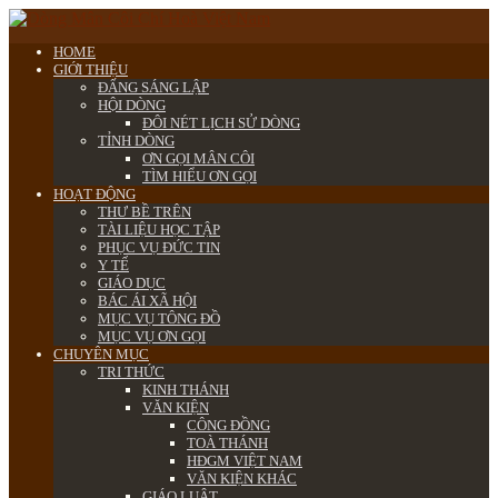
HOME
GIỚI THIỆU
ĐẤNG SÁNG LẬP
HỘI DÒNG
ĐÔI NÉT LỊCH SỬ DÒNG
TỈNH DÒNG
ƠN GỌI MÂN CÔI
TÌM HIỂU ƠN GỌI
HOẠT ĐỘNG
THƯ BỀ TRÊN
TÀI LIỆU HỌC TẬP
PHỤC VỤ ĐỨC TIN
Y TẾ
GIÁO DỤC
BÁC ÁI XÃ HỘI
MỤC VỤ TÔNG ĐỒ
MỤC VỤ ƠN GỌI
CHUYÊN MỤC
TRI THỨC
KINH THÁNH
VĂN KIỆN
CÔNG ĐỒNG
TOÀ THÁNH
HĐGM VIỆT NAM
VĂN KIỆN KHÁC
GIÁO LUẬT