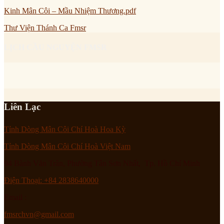
Kinh Mân Côi – Mầu Nhiệm Thương.pdf
Thư Viện Thánh Ca Fmsr
LỊCH CẦU NGUYỆN FMSR
Liên Lạc
Tỉnh Dòng Mân Côi Chí Hoà Hoa Kỳ
Tỉnh Dòng Mân Côi Chí Hoà Việt Nam
94 Bành Văn Trân, Phường Tân Sơn Nhất, Tp. Hồ Chí Minh
Điện Thoại: +84 2838640000
Email :
fmsrchvn@gmail.com