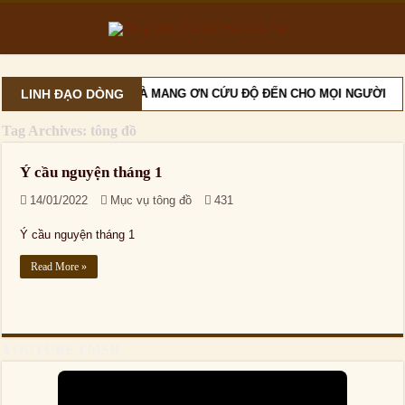
LINH ĐẠO DÒNG
G MẦU NHIỆM CỨU ĐỘ, VÀ MANG ƠN CỨU ĐỘ ĐẾN CHO MỌI NGƯỜI
Tag Archives:
tông đồ
Ý cầu nguyện tháng 1
14/01/2022
Mục vụ tông đồ
431
Ý cầu nguyện tháng 1
Read More »
YOUTUBE FMSR