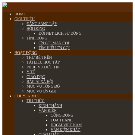
HOME
GIỚI THIỆU
ĐẤNG SÁNG LẬP
HỘI DÒNG
ĐÔI NÉT LỊCH SỬ DÒNG
TỈNH DÒNG
ƠN GỌI MÂN CÔI
TÌM HIỂU ƠN GỌI
HOẠT ĐỘNG
THƯ BỀ TRÊN
TÀI LIỆU HỌC TẬP
PHỤC VỤ ĐỨC TIN
Y TẾ
GIÁO DỤC
BÁC ÁI XÃ HỘI
MỤC VỤ TÔNG ĐỒ
MỤC VỤ ƠN GỌI
CHUYÊN MỤC
TRI THỨC
KINH THÁNH
VĂN KIỆN
CÔNG ĐỒNG
TOÀ THÁNH
HĐGM VIỆT NAM
VĂN KIỆN KHÁC
GIÁO LUẬT