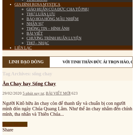
GIA ĐÌNH ROSA MYSTICA
GIÁO HUẤN CỦA ĐỨC CHA TỔ PHỤ
THƯ LUÂN LƯU
BÁO HOA HỒNG MẦU NHIỆM
NHÂN SỰ
THÔNG TIN – HÌNH ẢNH
BÀI VIẾT
CHƯƠNG TRÌNH HUẤN LUYỆN
THƠ – NHẠC
LIÊN LẠC
LINH ĐẠO DÒNG
VỚI TINH THẦN ĐỨC ÁI TRỌN HẢO, C
Tag Archives:
sống chay
Ăn Chay hay Sống Chay
29/02/2020
5 phút suy tư
,
BÀI VIẾT MỚI
623
Người Kitô hữu ăn chay còn để thanh tẩy và chuẩn bị con người
mình đón ngày Chúa Quang Lâm. Như thế ăn chay nhắm đến chính
mình, tha nhân và Thiên Chúa...
Read More »
Share