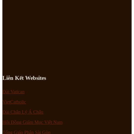
Liên Kết Websites
Đài Vatican
VietCatholic
Đài Chân Lý Á Châu
Hội Đồng Giám Mục Việt Nam
Tổng Giáo Phận Sài Gòn