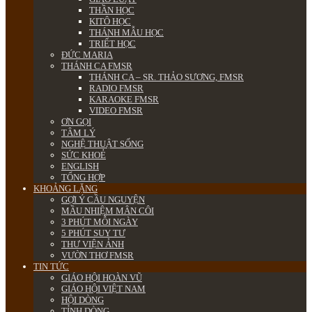
THẦN HỌC
KITÔ HỌC
THÁNH MẪU HỌC
TRIẾT HỌC
ĐỨC MARIA
THÁNH CA FMSR
THÁNH CA – SR. THẢO SƯƠNG, FMSR
RADIO FMSR
KARAOKE FMSR
VIDEO FMSR
ƠN GỌI
TÂM LÝ
NGHỆ THUẬT SỐNG
SỨC KHOẺ
ENGLISH
TỔNG HỢP
KHOẢNG LẶNG
GỢI Ý CẦU NGUYỆN
MẦU NHIỆM MÂN CÔI
3 PHÚT MỖI NGÀY
5 PHÚT SUY TƯ
THƯ VIỆN ẢNH
VƯỜN THƠ FMSR
TIN TỨC
GIÁO HỘI HOÀN VŨ
GIÁO HỘI VIỆT NAM
HỘI DÒNG
TỈNH DÒNG