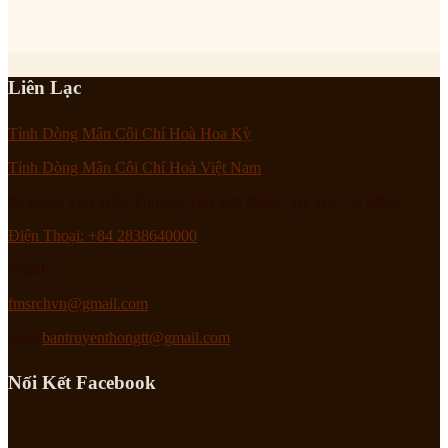
Liên Lạc
Tỉnh Dòng Mân Côi Chí Hoà Hoa Kỳ
Tỉnh Dòng Mân Côi Chí Hoà Việt Nam
94 Bành Văn Trân, Phường Tân Sơn Nhất, Tp. Hồ Chí Minh
Điện Thoại: +84 2838640000
Email :
fmsrchvn@gmail.com
hoặc
bantruyenthongtt@gmail.com
Nối Kết Facebook