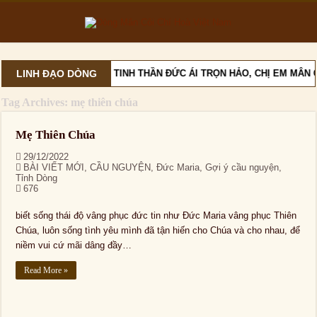
LINH ĐẠO DÒNG
VỚI TINH THẦN ĐỨC ÁI TRỌN HẢO, CHỊ EM MÂN
Tag Archives:
mẹ thiên chúa
Mẹ Thiên Chúa
29/12/2022
BÀI VIẾT MỚI
,
CẦU NGUYỆN
,
Đức Maria
,
Gợi ý cầu nguyện
,
Tỉnh Dòng
676
biết sống thái độ vâng phục đức tin như Đức Maria vâng phục Thiên
Chúa, luôn sống tình yêu mình đã tận hiến cho Chúa và cho nhau, để
niềm vui cứ mãi dâng đầy…
Read More »