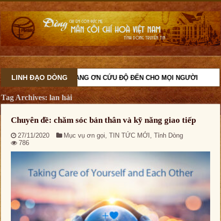
LINH ĐẠO DÒNG
 NHIỆM CỨU ĐỘ, VÀ MANG ƠN CỨU ĐỘ ĐẾN CHO MỌI NGƯỜI
Tag Archives:
lan hải
Chuyên đề: chăm sóc bản thân và kỹ năng giao tiếp
27/11/2020
Mục vụ ơn gọi
,
TIN TỨC MỚI
,
Tỉnh Dòng
786