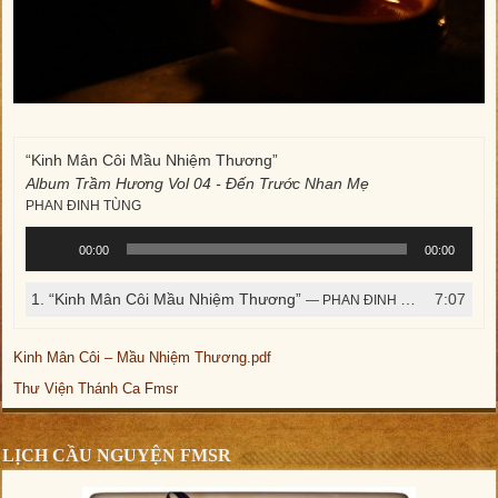
“Kinh Mân Côi Mầu Nhiệm Thương”
Album Trầm Hương Vol 04 - Đến Trước Nhan Mẹ
PHAN ĐINH TÙNG
Trình
00:00
00:00
phát
âm
1.
“Kinh Mân Côi Mầu Nhiệm Thương”
7:07
— PHAN ĐINH TÙNG
thanh
Kinh Mân Côi – Mầu Nhiệm Thương.pdf
Thư Viện Thánh Ca Fmsr
LỊCH CẦU NGUYỆN FMSR