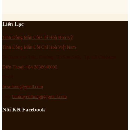
Liên Lạc
Tỉnh Dòng Mân Côi Chí Hoà Hoa Kỳ
Tỉnh Dòng Mân Côi Chí Hoà Việt Nam
94 Bành Văn Trân, Phường Tân Sơn Nhất, Tp. Hồ Chí Minh
Điện Thoại: +84 2838640000
Email :
fmsrchvn@gmail.com
hoặc
bantruyenthongtt@gmail.com
Nối Kết Facebook