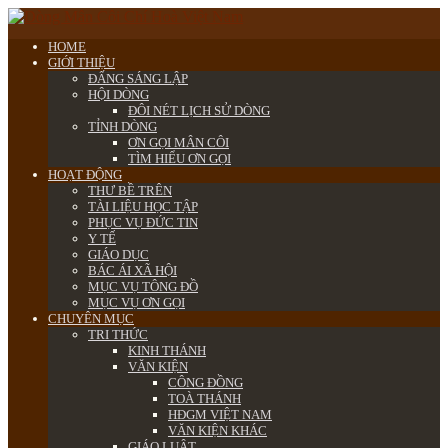
HOME
GIỚI THIỆU
ĐẤNG SÁNG LẬP
HỘI DÒNG
ĐÔI NÉT LỊCH SỬ DÒNG
TỈNH DÒNG
ƠN GỌI MÂN CÔI
TÌM HIỂU ƠN GỌI
HOẠT ĐỘNG
THƯ BỀ TRÊN
TÀI LIỆU HỌC TẬP
PHỤC VỤ ĐỨC TIN
Y TẾ
GIÁO DỤC
BÁC ÁI XÃ HỘI
MỤC VỤ TÔNG ĐỒ
MỤC VỤ ƠN GỌI
CHUYÊN MỤC
TRI THỨC
KINH THÁNH
VĂN KIỆN
CÔNG ĐỒNG
TOÀ THÁNH
HĐGM VIỆT NAM
VĂN KIỆN KHÁC
GIÁO LUẬT