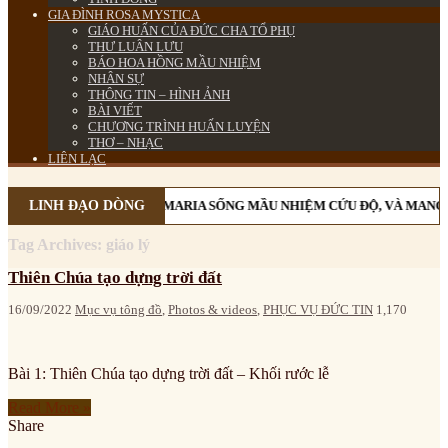
GIA ĐÌNH ROSA MYSTICA
GIÁO HUẤN CỦA ĐỨC CHA TỔ PHỤ
THƯ LUÂN LƯU
BÁO HOA HỒNG MẦU NHIỆM
NHÂN SỰ
THÔNG TIN – HÌNH ẢNH
BÀI VIẾT
CHƯƠNG TRÌNH HUẤN LUYỆN
THƠ – NHẠC
LIÊN LẠC
HỊ EM MÂN CÔI CÙNG MẸ MARIA SỐNG MẦU NHIỆM CỨU ĐỘ, VÀ MANG 
LINH ĐẠO DÒNG
Tag Archives:
giáo lý
Thiên Chúa tạo dựng trời đất
16/09/2022
Mục vụ tông đồ
,
Photos & videos
,
PHỤC VỤ ĐỨC TIN
1,170
Bài 1: Thiên Chúa tạo dựng trời đất – Khối rước lễ
Read More »
Share