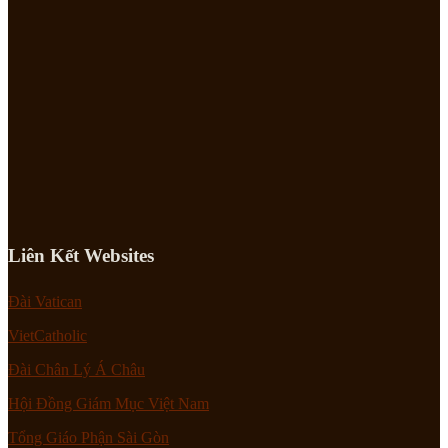
Liên Kết Websites
Đài Vatican
VietCatholic
Đài Chân Lý Á Châu
Hội Đồng Giám Mục Việt Nam
Tổng Giáo Phận Sài Gòn