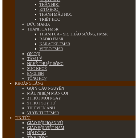
THẦN HỌC
KITÔ HỌC
THÁNH MẪU HỌC
TRIẾT HỌC
ĐỨC MARIA
THÁNH CA FMSR
THÁNH CA – SR. THẢO SƯƠNG, FMSR
RADIO FMSR
KARAOKE FMSR
VIDEO FMSR
ƠN GỌI
TÂM LÝ
NGHỆ THUẬT SỐNG
SỨC KHOẺ
ENGLISH
TỔNG HỢP
KHOẢNG LẶNG
GỢI Ý CẦU NGUYỆN
MẦU NHIỆM MÂN CÔI
3 PHÚT MỖI NGÀY
5 PHÚT SUY TƯ
THƯ VIỆN ẢNH
VƯỜN THƠ FMSR
TIN TỨC
GIÁO HỘI HOÀN VŨ
GIÁO HỘI VIỆT NAM
HỘI DÒNG
TỈNH DÒNG