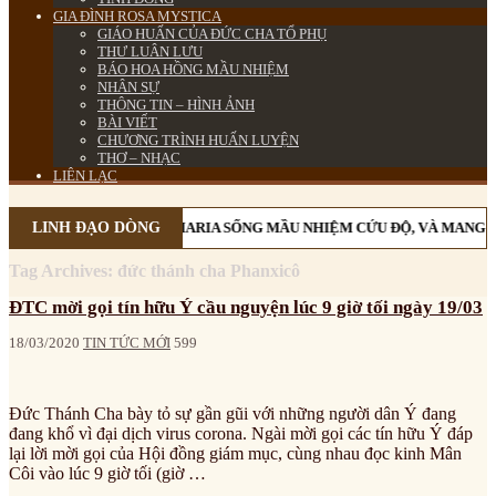
GIA ĐÌNH ROSA MYSTICA
GIÁO HUẤN CỦA ĐỨC CHA TỔ PHỤ
THƯ LUÂN LƯU
BÁO HOA HỒNG MẦU NHIỆM
NHÂN SỰ
THÔNG TIN – HÌNH ẢNH
BÀI VIẾT
CHƯƠNG TRÌNH HUẤN LUYỆN
THƠ – NHẠC
LIÊN LẠC
Ị EM MÂN CÔI CÙNG MẸ MARIA SỐNG MẦU NHIỆM CỨU ĐỘ, VÀ MANG Ơ
LINH ĐẠO DÒNG
Tag Archives:
đức thánh cha Phanxicô
ĐTC mời gọi tín hữu Ý cầu nguyện lúc 9 giờ tối ngày 19/03
18/03/2020
TIN TỨC MỚI
599
Đức Thánh Cha bày tỏ sự gần gũi với những người dân Ý đang
đang khổ vì đại dịch virus corona. Ngài mời gọi các tín hữu Ý đáp
lại lời mời gọi của Hội đồng giám mục, cùng nhau đọc kinh Mân
Côi vào lúc 9 giờ tối (giờ …