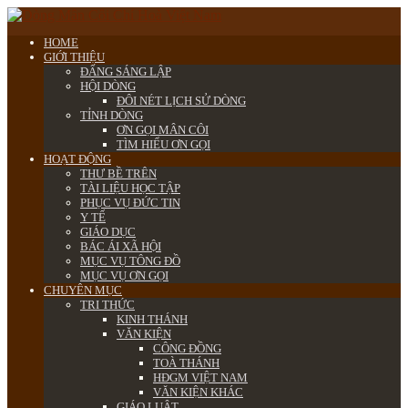
HOME
GIỚI THIỆU
ĐẤNG SÁNG LẬP
HỘI DÒNG
ĐÔI NÉT LỊCH SỬ DÒNG
TỈNH DÒNG
ƠN GỌI MÂN CÔI
TÌM HIỂU ƠN GỌI
HOẠT ĐỘNG
THƯ BỀ TRÊN
TÀI LIỆU HỌC TẬP
PHỤC VỤ ĐỨC TIN
Y TẾ
GIÁO DỤC
BÁC ÁI XÃ HỘI
MỤC VỤ TÔNG ĐỒ
MỤC VỤ ƠN GỌI
CHUYÊN MỤC
TRI THỨC
KINH THÁNH
VĂN KIỆN
CÔNG ĐỒNG
TOÀ THÁNH
HĐGM VIỆT NAM
VĂN KIỆN KHÁC
GIÁO LUẬT