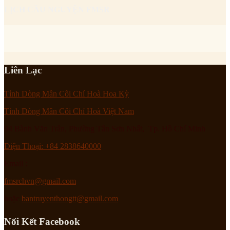
LỊCH CẦU NGUYỆN FMSR
Liên Lạc
Tỉnh Dòng Mân Côi Chí Hoà Hoa Kỳ
Tỉnh Dòng Mân Côi Chí Hoà Việt Nam
94 Bành Văn Trân, Phường Tân Sơn Nhất, Tp. Hồ Chí Minh
Điện Thoại: +84 2838640000
Email :
fmsrchvn@gmail.com
hoặc
bantruyenthongtt@gmail.com
Nối Kết Facebook