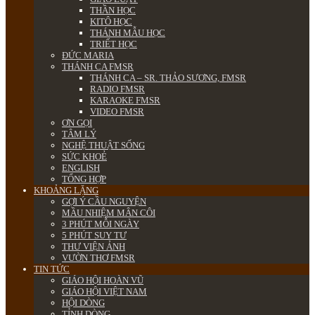
THẦN HỌC
KITÔ HỌC
THÁNH MẪU HỌC
TRIẾT HỌC
ĐỨC MARIA
THÁNH CA FMSR
THÁNH CA – SR. THẢO SƯƠNG, FMSR
RADIO FMSR
KARAOKE FMSR
VIDEO FMSR
ƠN GỌI
TÂM LÝ
NGHỆ THUẬT SỐNG
SỨC KHOẺ
ENGLISH
TỔNG HỢP
KHOẢNG LẶNG
GỢI Ý CẦU NGUYỆN
MẦU NHIỆM MÂN CÔI
3 PHÚT MỖI NGÀY
5 PHÚT SUY TƯ
THƯ VIỆN ẢNH
VƯỜN THƠ FMSR
TIN TỨC
GIÁO HỘI HOÀN VŨ
GIÁO HỘI VIỆT NAM
HỘI DÒNG
TỈNH DÒNG