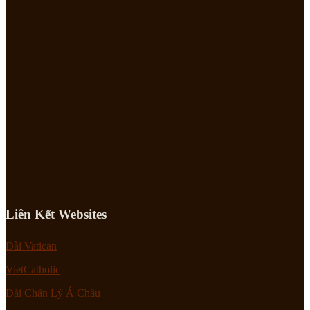
Liên Kết Websites
Đài Vatican
VietCatholic
Đài Chân Lý Á Châu