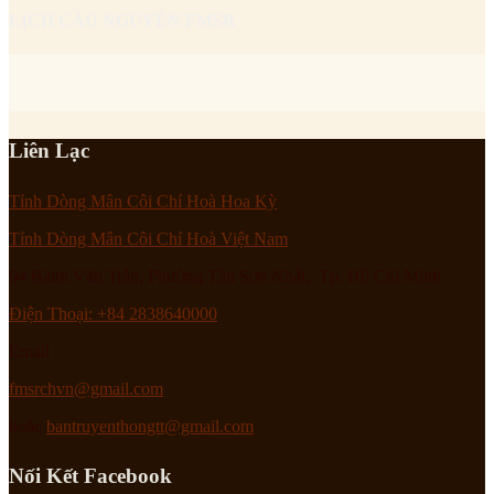
LỊCH CẦU NGUYỆN FMSR
Liên Lạc
Tỉnh Dòng Mân Côi Chí Hoà Hoa Kỳ
Tỉnh Dòng Mân Côi Chí Hoà Việt Nam
94 Bành Văn Trân, Phường Tân Sơn Nhất, Tp. Hồ Chí Minh
Điện Thoại: +84 2838640000
Email :
fmsrchvn@gmail.com
hoặc
bantruyenthongtt@gmail.com
Nối Kết Facebook