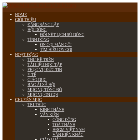
HOME
GIỚI THIỆU
ĐẤNG SÁNG LẬP
HỘI DÒNG
ĐÔI NÉT LỊCH SỬ DÒNG
TỈNH DÒNG
ƠN GỌI MÂN CÔI
TÌM HIỂU ƠN GỌI
HOẠT ĐỘNG
THƯ BỀ TRÊN
TÀI LIỆU HỌC TẬP
PHỤC VỤ ĐỨC TIN
Y TẾ
GIÁO DỤC
BÁC ÁI XÃ HỘI
MỤC VỤ TÔNG ĐỒ
MỤC VỤ ƠN GỌI
CHUYÊN MỤC
TRI THỨC
KINH THÁNH
VĂN KIỆN
CÔNG ĐỒNG
TOÀ THÁNH
HĐGM VIỆT NAM
VĂN KIỆN KHÁC
GIÁO LUẬT