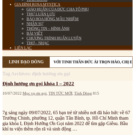
GIA ĐÌNH ROSA MYSTICA
GIÁO HUẤN CỦA ĐỨC CHA TỔ PHỤ
THƯ LUÂN LƯU
BÁO HOA HỒNG MẦU NHIỆM
NHÂN SỰ
THÔNG TIN – HÌNH ẢNH
BÀI VIẾT
CHƯƠNG TRÌNH HUẤN LUYỆN
THƠ – NHẠC
LIÊN LẠC
LINH ĐẠO DÒNG
VỚI TINH THẦN ĐỨC ÁI TRỌN HẢO, CHỊ E
Tag Archives:
định hướng ơn gọi
Định hướng ơn gọi khóa I – 2022
10/07/2022
Mục vụ ơn gọi
,
TIN TỨC MỚI
,
Tỉnh Dòng
815
7g sáng ngày 09/07/2022, 65 bạn trẻ từ nhiều nơi đã háo hức về 67
Trường Chinh, phường 12, quận Tân Bình, tp. Hồ Chí Minh tham
gia khóa I, Định Hướng Ơn Gọi năm 2022 để tìm gặp Giêsu. Bầu
khí tu viện thêm rộn rã và sinh động …