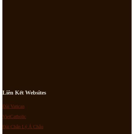
Liên Kết Websites
Đài Vatican
VietCatholic
Đài Chân Lý Á Châu