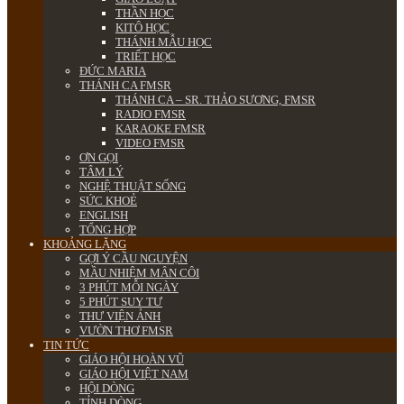
THẦN HỌC
KITÔ HỌC
THÁNH MẪU HỌC
TRIẾT HỌC
ĐỨC MARIA
THÁNH CA FMSR
THÁNH CA – SR. THẢO SƯƠNG, FMSR
RADIO FMSR
KARAOKE FMSR
VIDEO FMSR
ƠN GỌI
TÂM LÝ
NGHỆ THUẬT SỐNG
SỨC KHOẺ
ENGLISH
TỔNG HỢP
KHOẢNG LẶNG
GỢI Ý CẦU NGUYỆN
MẦU NHIỆM MÂN CÔI
3 PHÚT MỖI NGÀY
5 PHÚT SUY TƯ
THƯ VIỆN ẢNH
VƯỜN THƠ FMSR
TIN TỨC
GIÁO HỘI HOÀN VŨ
GIÁO HỘI VIỆT NAM
HỘI DÒNG
TỈNH DÒNG