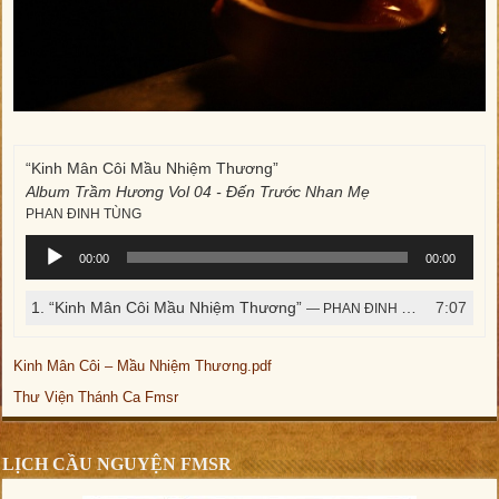
“Kinh Mân Côi Mầu Nhiệm Thương”
Album Trầm Hương Vol 04 - Đến Trước Nhan Mẹ
PHAN ĐINH TÙNG
Trình
00:00
00:00
phát
âm
1.
“Kinh Mân Côi Mầu Nhiệm Thương”
7:07
— PHAN ĐINH TÙNG
thanh
Kinh Mân Côi – Mầu Nhiệm Thương.pdf
Thư Viện Thánh Ca Fmsr
LỊCH CẦU NGUYỆN FMSR