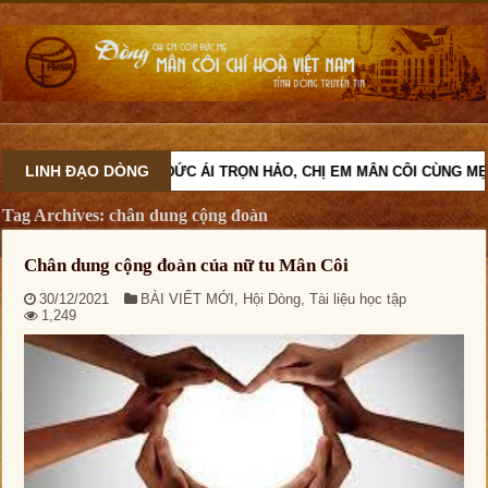
LINH ĐẠO DÒNG
VỚI TINH THẦN ĐỨC ÁI TRỌN HẢO, CHỊ EM MÂN CÔI CÙNG MẸ 
Tag Archives:
chân dung cộng đoàn
Chân dung cộng đoàn của nữ tu Mân Côi
30/12/2021
BÀI VIẾT MỚI
,
Hội Dòng
,
Tài liệu học tập
1,249