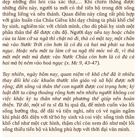
dẹp những đòi hỏi của xác thịt,… Khi chiến thắng được
những điều này, người ta mới có thể tiến bộ trong đời sống
thiêng liêng và nên thánh. Quan điểm này cũng rất phù hợp
với giáo huấn của Chúa Giêsu khi dạy chúng ta phải khổ chế
hy sinh, nghiêm túc với chính mình, cho dù phải hy sinh một
phần thân thể để được cứu độ. Người dạy nếu
tay hoặc chân
của ta làm cớ sa ngã thì chặt nó đi, thà có một tay, một chân
mà vào Nước Trời còn hơn là có đủ cả hai mà phải sa hoả
ngục. Hoặc nếu mắt ta làm cớ sa ngã thì móc nó đi, vì thà
mất một mắt mà được vào Nước Chúa còn hơn là có đủ cả
hai mà bị ném vào hoả ngục (x. Mc 9, 43-47).
Tuy nhiên, ngày hôm nay, quan niệm về khổ chế đã ít nhiều
thay đổi khi các khuôn thước tôn giáo và xã hội được nới
rộng; đời sống và thân thể con người được coi trọng hơn; kỷ
luật đời tu cũng thoáng rộng hơn nên nhiều người không coi
việc khắc kỷ tu thân như một phương thế giúp nên hoàn
thiện. Từ đó, một số t
u sĩ đã bị quá đà, để mình cuốn vào lối
sống hưởng thụ, dễ dãi và tiện nghi, nên có vẻ ngán ngẩm
khi phải đối diện với từ bỏ hy sinh và coi việc sống tinh thần
khổ chế như một cực hình, thậm chí còn xem đó như một lối
sống thiếu tiến bộ và không phù hợp với thời đại văn minh.