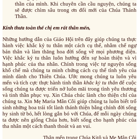
thần của mình. Khi chuyên cần cầu nguyện, chúng ta
sẽ được chìm sâu trong ơn đổi mới của Chúa Thánh
Thần.
Kính thưa toàn thể chị em rất thân mến,
Những hướng dẫn của Giáo Hội trên đây giúp chúng ta thực
hành việc khắc kỷ tu thân một cách cụ thể, nhằm chế ngự
bản thân và làm thăng hoa đời sống về mọi phương diện.
Việc khắc kỷ tu thân luôn hướng đến sự hoàn thiện và vì
hạnh phúc của tha nhân. Chính trong việc tự nguyện sống
khổ chế mà chúng ta minh chứng cách cụ thể tình yêu của
mình dành cho Thiên Chúa. Ước mong chúng ta luôn yêu
mến và tích cực thực hành tinh thần
khắc kỷ tu thân
để cuộc
sống chúng ta được triển nở luôn mãi trong tình yêu thương
và tinh thần phục vụ. Xin Chúa chúc lành cho thiện chí của
chúng ta. Xin Mẹ Maria Mân Côi giúp chúng ta luôn biết trổ
sinh những hoa trái tốt lành thánh thiện bằng chính đời sống
hy sinh từ bỏ, hết lòng gắn bó với Chúa, để mỗi ngày chúng
ta được nên giống Chúa hơn, biết sống cho hạnh phúc của
tha nhân một cách thanh thoát và an vui.
Thân mến trong Chúa Kitô và Mẹ Mân Côi