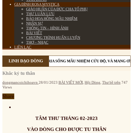
GIA ĐÌNH ROSA MYSTICA
GIÁO HUẤN CỦA ĐỨC CHA TỔ PHỤ
THƯ LUÂN LƯU
BÁO HOA HỒNG MẦU NHIỆM
NHÂN SỰ
THÔNG TIN – HÌNH ẢNH
BÀI VIẾT
CHƯƠNG TRÌNH HUẤN LUYỆN
THƠ – NHẠC
LIÊN LẠC
M MÂN CÔI CÙNG MẸ MARIA SỐNG MẦU NHIỆM CỨU ĐỘ, VÀ MANG ƠN C
LINH ĐẠO DÒNG
Khắc kỷ tu thân
dongmancoichihoavn
28/01/2023
BÀI VIẾT MỚI
,
Hội Dòng
,
Thư bề trên
747
Views
Share
TÂM THƯ THÁNG 02-2023
VÀO DÒNG CHO ĐƯỢC TU THÂN