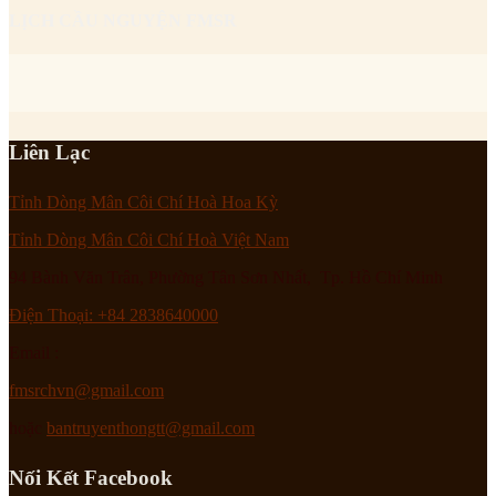
LỊCH CẦU NGUYỆN FMSR
Liên Lạc
Tỉnh Dòng Mân Côi Chí Hoà Hoa Kỳ
Tỉnh Dòng Mân Côi Chí Hoà Việt Nam
94 Bành Văn Trân, Phường Tân Sơn Nhất, Tp. Hồ Chí Minh
Điện Thoại: +84 2838640000
Email :
fmsrchvn@gmail.com
hoặc
bantruyenthongtt@gmail.com
Nối Kết Facebook