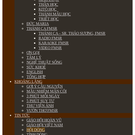
THẦN HỌC
KITÔ HỌC
THÁNH MẪU HỌC
TRIẾT HỌC
ĐỨC MARIA
THÁNH CA FMSR
THÁNH CA – SR. THẢO SƯƠNG, FMSR
RADIO FMSR
KARAOKE FMSR
VIDEO FMSR
ƠN GỌI
TÂM LÝ
NGHỆ THUẬT SỐNG
SỨC KHOẺ
ENGLISH
TỔNG HỢP
KHOẢNG LẶNG
GỢI Ý CẦU NGUYỆN
MẦU NHIỆM MÂN CÔI
3 PHÚT MỖI NGÀY
5 PHÚT SUY TƯ
THƯ VIỆN ẢNH
VƯỜN THƠ FMSR
TIN TỨC
GIÁO HỘI HOÀN VŨ
GIÁO HỘI VIỆT NAM
HỘI DÒNG
TỈNH DÒNG