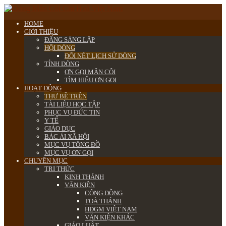
HOME
GIỚI THIỆU
ĐẤNG SÁNG LẬP
HỘI DÒNG
ĐÔI NÉT LỊCH SỬ DÒNG
TỈNH DÒNG
ƠN GỌI MÂN CÔI
TÌM HIỂU ƠN GỌI
HOẠT ĐỘNG
THƯ BỀ TRÊN
TÀI LIỆU HỌC TẬP
PHỤC VỤ ĐỨC TIN
Y TẾ
GIÁO DỤC
BÁC ÁI XÃ HỘI
MỤC VỤ TÔNG ĐỒ
MỤC VỤ ƠN GỌI
CHUYÊN MỤC
TRI THỨC
KINH THÁNH
VĂN KIỆN
CÔNG ĐỒNG
TOÀ THÁNH
HĐGM VIỆT NAM
VĂN KIỆN KHÁC
GIÁO LUẬT