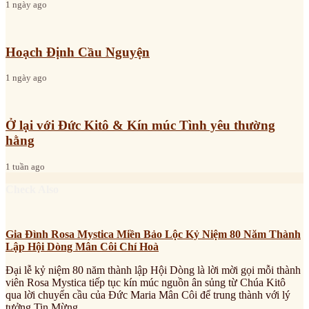
1 ngày ago
Hoạch Định Cầu Nguyện
1 ngày ago
Ở lại với Đức Kitô & Kín múc Tình yêu thường
hằng
1 tuần ago
Check Also
Gia Đình Rosa Mystica Miền Bảo Lộc Kỷ Niệm 80 Năm Thành
Lập Hội Dòng Mân Côi Chí Hoà
Đại lễ kỷ niệm 80 năm thành lập Hội Dòng là lời mời gọi mỗi thành
viên Rosa Mystica tiếp tục kín múc nguồn ân sủng từ Chúa Kitô
qua lời chuyển cầu của Đức Maria Mân Côi để trung thành với lý
tưởng Tin Mừng.