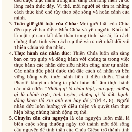
đều được thực hành trong ánh sáng của lòng mến và do
lòng mến thúc đẩy. Vì thế, mỗi người sẽ tìm ra những
cách thức khổ chế tùy theo bậc sống và hoàn cảnh của
mình.
Tuân giữ giới luật của Chúa
: Mọi giới luật của Chúa
đều quy về hai điều: Mến Chúa và yêu người. Khổ chế
là một sự cam kết dấn thân trong tình bác ái, là cách
chứng thực tình yêu cách cụ thể và rõ nét nhất đối với
Thiên Chúa và tha nhân.
Thực hành các nhân đức
: Thiên Chúa luôn sẵn sàng
ban ơn trợ giúp và đồng hành với chúng ta trong việc
thực hành các nhân đức siêu nhiên cũng như tự nhiên.
Các nhân đức phải được thủ đắc cách cá nhân và bền
vững bằng việc thực hành liên lỉ điều thiện. Thánh
Phaolô khuyên chúng ta phải luôn để tâm thực hành
các nhân đức:
“Những gì là chân thật, cao quý; những
gì là chính trực, tinh tuyền; những gì là đức hạnh,
đáng khen thì xin anh em hãy để ý”
(Pl 4, 8). Người
nhân đức luôn hướng về điều thiện và quyết tâm thực
hiện bằng những hành động cụ thể.
Chuyên cần cầu nguyện
là cầu nguyện luôn mãi, là
biến cuộc sống thường ngày trở thành một đời sống
cầu nguyện để tinh thần của Chúa Giêsu trở thành tinh