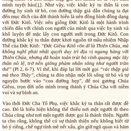
mình tuyệt hảo
[1]
. Như vậy, việc khắc kỷ tu thân là con
đường hy sinh từ bỏ, con đường thập giá dẫn chúng ta đạt
đến mục đích của đời thánh hiến là nên đồng hình đồng dạng
với Đức Kitô. Việc nên giống Đức Kitô là một hành trình
chiến đấu với chính con người của mình qua việc hy sinh và
khổ luyện để mặc lấy con người mới trong Đức Kitô. Con
đường khắc kỷ tu thân được khơi nguồn từ mầu nhiệm Nhập
Thể của Đức Kitô:
“Đức Giêsu Kitô vốn dĩ là Thiên Chúa, mà
không nghĩ phải nhất quyết duy trì địa vị ngang hàng với
Thiên Chúa, nhưng đã hoàn toàn trút bỏ vinh quang mặc lấy
thân nô lệ, trở nên giống phàm nhân sống như người trần
thế”
(Pl 2, 6-7). Vì thế, khi đáp lại lời mời gọi
“vác thập giá
mà theo Thầy”
, chúng ta đón nhận một lối sống từ bỏ và tự
nguyện bước vào “con đường hẹp”, để noi gương Chúa
Giêsu, trọn đời uốn mình trong thánh ý Chúa Cha với niềm
vui và sự bình an.
Vào thời Đức Cha Tổ Phụ, việc khắc kỷ tu thân rất được đề
cao. Đó là biểu hiện không thể thiếu nơi một người đi theo
Chúa cũng như nơi một người được gọi là thánh thiện. Người
ta cho rằng, không thể có sự thánh thiện nếu không biết từ
bỏ ý riêng, chế ngự tính mê nết xấu, gìn giữ ngũ quan và hãm