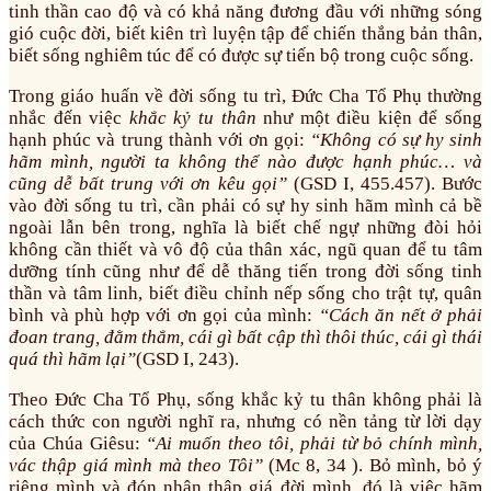
tinh thần cao độ và có khả năng đương đầu với những sóng
gió cuộc đời, biết kiên trì luyện tập để chiến thắng bản thân,
biết sống nghiêm túc để có được sự tiến bộ trong cuộc sống.
Trong giáo huấn về đời sống tu trì, Đức Cha Tổ Phụ thường
nhắc đến việc
khắc kỷ tu thân
như một điều kiện để sống
hạnh phúc và trung thành với ơn gọi:
“Không có sự hy sinh
hãm mình, người ta không thể nào được hạnh phúc… và
cũng dễ bất trung với ơn kêu gọi”
(GSD I, 455.457). Bước
vào đời sống tu trì, cần phải có sự hy sinh hãm mình cả bề
ngoài lẫn bên trong, nghĩa là biết chế ngự những đòi hỏi
không cần thiết và vô độ của thân xác, ngũ quan để tu tâm
dưỡng tính cũng như để dễ thăng tiến trong đời sống tinh
thần và tâm linh, biết điều chỉnh nếp sống cho trật tự, quân
bình và phù hợp với ơn gọi của mình:
“Cách ăn nết ở phải
đoan trang, đằm thắm, cái gì bất cập thì thôi thúc, cái gì thái
quá thì hãm lại”
(GSD I, 243).
Theo Đức Cha Tổ Phụ, sống khắc kỷ tu thân không phải là
cách thức con người nghĩ ra, nhưng có nền tảng từ lời dạy
của Chúa Giêsu:
“Ai muốn theo tôi, phải từ bỏ chính mình,
vác thập giá mình mà theo Tôi”
(Mc 8, 34 ). Bỏ mình, bỏ ý
riêng mình và đón nhận thập giá đời mình, đó là việc hãm