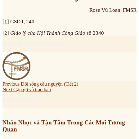
Rose Vũ Loan, FMSR
[1]
GSD I, 240
[2]
Giáo lý của Hội Thánh Công Giáo
số 2340
About dongmancoichihoavn
Previous
Đời sống cầu nguyện (Tiết 2)
Next
Gặp gỡ và trao ban
Related Articles
Nhẫn Nhục và Tận Tâm Trong Các Mối Tương
Quan