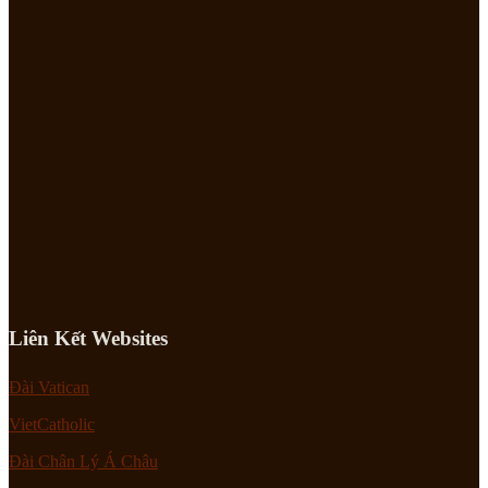
Liên Kết Websites
Đài Vatican
VietCatholic
Đài Chân Lý Á Châu