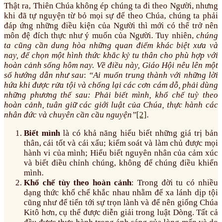
Thật ra, Thiên Chúa không ép chúng ta đi theo Người, nhưng
khi đã tự nguyện từ bỏ mọi sự để theo Chúa, chúng ta phải
đáp ứng những điều kiện của Người thì mới có thể trở nên
môn đệ đích thực như ý muốn của Người. Tuy nhiên,
chúng
ta cũng cần dung hòa những quan điểm khác biệt xưa và
nay, để chọn một hình thức khắc kỷ tu thân cho phù hợp với
hoàn cảnh sống hôm nay. Về điều này, Giáo Hội nêu lên một
số hướng dẫn như sau
:
“Ai muốn trung thành với những lời
hứa khi được rửa tội và chống lại các cơn cám dỗ, phải dùng
những phương thế sau: Phải biết mình, khổ chế tuỳ theo
hoàn cảnh, tuân giữ các giới luật của Chúa, thực hành các
nhân đức và chuyên cần cầu nguyện”
[2]
.
Biết mình
là có khả năng hiểu biết những giá trị bản
thân, cái tốt và cái xấu; kiểm soát và làm chủ được mọi
hành vi của mình; Hiểu biết nguyên nhân của cảm xúc
và biết điều chỉnh chúng, không để chúng điều khiển
mình.
Khổ chế tùy theo hoàn cảnh
: Trong đời tu có nhiều
dạng thức khổ chế khắc nhau nhằm để xa lánh dịp tội
cũng như để tiến tới sự trọn lành và để nên giống Chúa
Kitô hơn, cụ thể được diễn giải trong luật Dòng. Tất cả