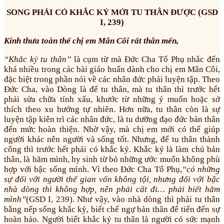
SONG PHẢI CÓ KHẮC KỶ MỚI TU THÂN ĐƯỢC (GSD
I, 239)
Kính thưa toàn thể chị em Mân Côi rất thân mến,
“Khắc kỷ tu thân”
là cụm từ mà Đức Cha Tổ Phụ nhắc đến
khá nhiều trong các bài giáo huấn dành cho chị em Mân Côi,
đặc biệt trong phần nói về các nhân đức phải luyện tập. Theo
Đức Cha, vào Dòng là để tu thân, mà tu thân thì trước hết
phải sửa chữa tính xấu, khước từ những ý muốn hoặc sở
thích theo xu hướng tự nhiên. Hơn nữa, tu thân còn là sự
luyện tập kiên trì các nhân đức, là tu dưỡng đạo đức bản thân
đến mức hoàn thiện. Nhờ vậy, mà chị em mới có thể giúp
người khác nên người và sống tốt. Nhưng, để tu thân thành
công thì trước hết phải có khắc kỷ. Khắc kỷ là làm chủ bản
thân, là hãm mình, hy sinh từ bỏ những ước muốn không phù
hợp với bậc sống mình. Vì theo Đức Cha Tổ Phụ,
“có những
sự đối với người thế gian vốn không tội, nhưng đối với bậc
nhà dòng thì không hợp, nên phải cất đi… phải biết hãm
mình”
(GSD I, 239). Như vậy, vào nhà dòng thì phải tu thân
bằng nếp sống khắc kỷ, biết chế ngự bản thân để tiến đến sự
hoàn hảo. Người biết khắc kỷ tu thân là người có sức mạnh